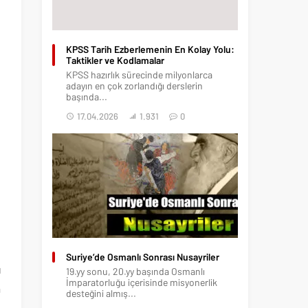
KPSS Tarih Ezberlemenin En Kolay Yolu:
Taktikler ve Kodlamalar
KPSS hazırlık sürecinde milyonlarca
adayın en çok zorlandığı derslerin
başında...
17.04.2026
1.931
0
l
t
Suriye’de Osmanlı Sonrası Nusayriler
ı
19.yy sonu, 20.yy başında Osmanlı
İmparatorluğu içerisinde misyonerlik
a
desteğini almış...
,