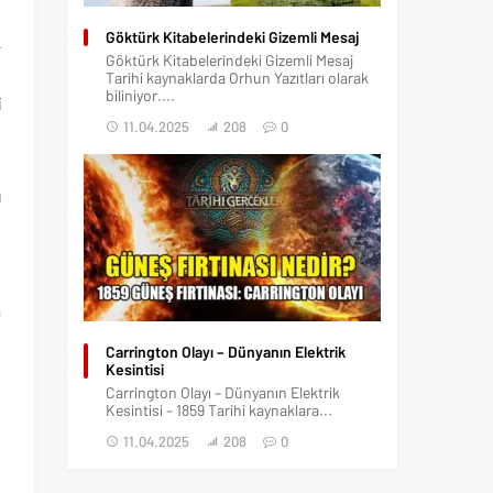
u
Göktürk Kitabelerindeki Gizemli Mesaj
k
Göktürk Kitabelerindeki Gizemli Mesaj
n
Tarihi kaynaklarda Orhun Yazıtları olarak
biliniyor....
i
11.04.2025
208
0
.
n
ı
n
a
,
Carrington Olayı – Dünyanın Elektrik
Kesintisi
n
Carrington Olayı – Dünyanın Elektrik
n
Kesintisi – 1859 Tarihi kaynaklara...
n
11.04.2025
208
0
n