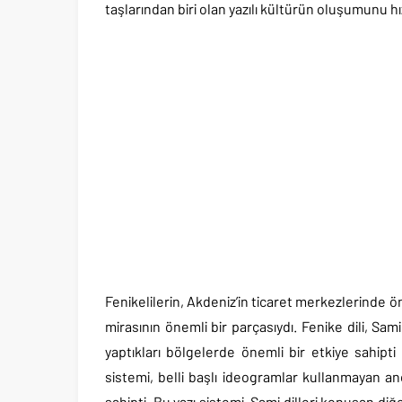
taşlarından biri olan yazılı kültürün oluşumunu hı
Fenikelilerin, Akdeniz’in ticaret merkezlerinde ön
mirasının önemli bir parçasıydı. Fenike dili, Sami d
yaptıkları bölgelerde önemli bir etkiye sahipti v
sistemi, belli başlı ideogramlar kullanmayan an
sahipti. Bu yazı sistemi, Sami dilleri konuşan di