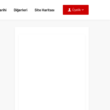
rihi
Diğerleri
Site Haritası
Üyelik