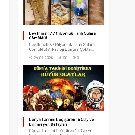
Dev İhmal! 7.7 Milyonluk Tarih Sulara
Gömüldü!
Dev İhmal! 7.7 Milyonluk Tarih Sulara
Gömüldü! Arkeoloji Dünyası Şokta...
24.06.2026
191
0
a
.
ş
Dünya Tarihini Değiştiren 15 Olay ve
i
Bilinmeyen Detayları
r
Dünya Tarihini Değiştiren 15 Olay ve