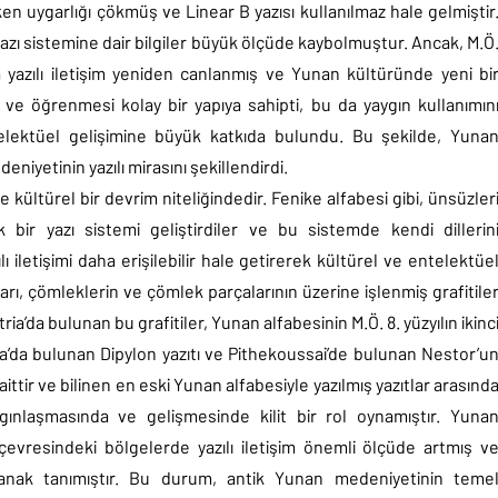
iken uygarlığı çökmüş ve Linear B yazısı kullanılmaz hale gelmiştir
 yazı sistemine dair bilgiler büyük ölçüde kaybolmuştur. Ancak, M.Ö
a yazılı iletişim yeniden canlanmış ve Yunan kültüründe yeni bi
ve öğrenmesi kolay bir yapıya sahipti, bu da yaygın kullanımın
ntelektüel gelişimine büyük katkıda bulundu. Bu şekilde, Yuna
eniyetinin yazılı mirasını şekillendirdi.
 kültürel bir devrim niteliğindedir. Fenike alfabesi gibi, ünsüzler
bir yazı sistemi geliştirdiler ve bu sistemde kendi dillerin
lı iletişimi daha erişilebilir hale getirerek kültürel ve entelektüe
ları, çömleklerin ve çömlek parçalarının üzerine işlenmiş grafitile
’da bulunan bu grafitiler, Yunan alfabesinin M.Ö. 8. yüzyılın ikinc
ena’da bulunan Dipylon yazıtı ve Pithekoussai’de bulunan Nestor’u
tir ve bilinen en eski Yunan alfabesiyle yazılmış yazıtlar arasınd
aygınlaşmasında ve gelişmesinde kilit bir rol oynamıştır. Yuna
çevresindeki bölgelerde yazılı iletişim önemli ölçüde artmış v
 olanak tanımıştır. Bu durum, antik Yunan medeniyetinin teme