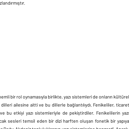
zlandırmıştır.
emli bir rol oynamasıyla birlikte, yazı sistemleri de onların kültüre
illeri ailesine aitti ve bu dillerle bağlantılıydı. Fenikeliler, ticare
e bu etkiyi yazı sistemleriyle de pekiştirdiler. Fenikelilerin yaz
cak sesleri temsil eden bir dizi harften oluşan fonetik bir yapıy
ğer Doğu Akdeniz topluluklarının yazı sistemlerine benzerdi. Ancak