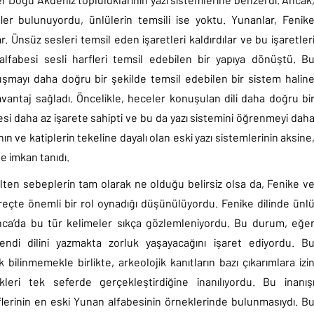
ler bulunuyordu, ünlülerin temsili ise yoktu. Yunanlar, Fenik
ar. Ünsüz sesleri temsil eden işaretleri kaldırdılar ve bu işaretler
 alfabesi sesli harfleri temsil edebilen bir yapıya dönüştü. B
uşmayı daha doğru bir şekilde temsil edebilen bir sistem halin
antaj sağladı. Öncelikle, heceler konuşulan dili daha doğru bi
esi daha az işarete sahipti ve bu da yazı sistemini öğrenmeyi dah
nın ve katiplerin tekeline dayalı olan eski yazı sistemlerinin aksine
e imkan tanıdı.
lten sebeplerin tam olarak ne olduğu belirsiz olsa da, Fenike v
süreçte önemli bir rol oynadığı düşünülüyordu. Fenike dilinde ünl
ca’da bu tür kelimeler sıkça gözlemleniyordu. Bu durum, eğe
endi dilini yazmakta zorluk yaşayacağını işaret ediyordu. B
k bilinmemekle birlikte, arkeolojik kanıtların bazı çıkarımlara izi
leri tek seferde gerçekleştirdiğine inanılıyordu. Bu inanış
flerinin en eski Yunan alfabesinin örneklerinde bulunmasıydı. B