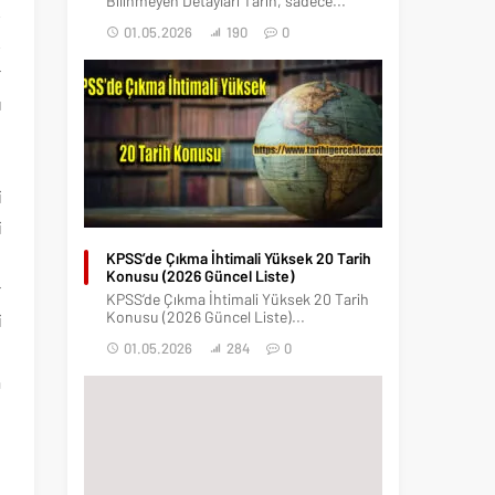
Bilinmeyen Detayları Tarih, sadece...
.
01.05.2026
190
0
.
r
ı
n
i
i
l
KPSS’de Çıkma İhtimali Yüksek 20 Tarih
Konusu (2026 Güncel Liste)
r
KPSS’de Çıkma İhtimali Yüksek 20 Tarih
Konusu (2026 Güncel Liste)...
i
01.05.2026
284
0
n
a
n
e
l