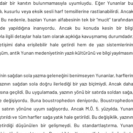
dair bir kanıtın bulunmamasıyla uyumluydu. Eğer Yunanlar b
ı, kusurlu veya eksik sesli harf temsillerine rastlanabilirdi. Anca
 Bu nedenle, bazıları Yunan alfabesinin tek bir “mucit” tarafında
inde yapıldığına inanıyordu. Ancak bu konuda kesin bir bilg
 ilgili detaylar hala tam olarak açıklığa kavuşmamış durumdadır
etişimi daha erişilebilir hale getirdi hem de yazı sistemlerini
şüm, antik Yunan medeniyetinin yazılı kültürünü ve bilgi yayılmasın
’nin sağdan sola yazma geleneğini benimseyen Yunanlar, harfleri
ının sağdan sola doğru ilerlediği bir yazı biçimiydi. Ancak dah
na geçildi. Bu uygulamada, yazının yönü bir satırda soldan sağa
ere değişiyordu. Buna boustrophedon deniyordu. Boustrophedo
ı satırın yönüne uyum sağlıyordu. Ancak M.Ö. 5. yüzyılda, Yuna
ıldı ve tüm harfler sağa yatık hale getirildi. Bu değişiklik, yazını
tirdiği düşünülen bir gelişmeydi. Bu standartlaştırma, Yuna