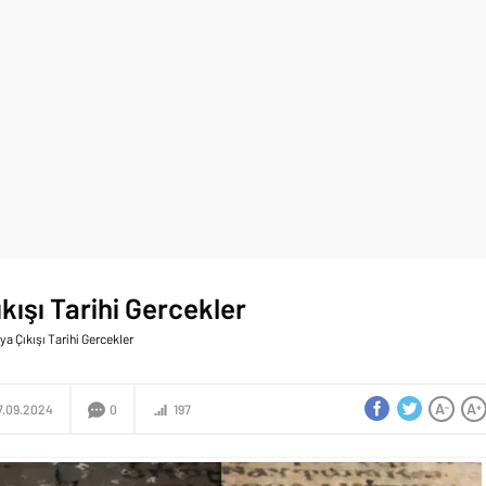
kışı Tarihi Gercekler
ya Çıkışı Tarihi Gercekler
A
A
-
+
7.09.2024
0
197