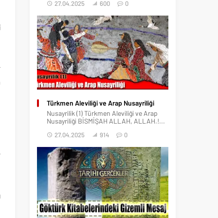
27.04.2025
600
0
e
i
u
e
r
a
,
Türkmen Aleviliği ve Arap Nusayriliği
Nusayrilik (1) Türkmen Aleviliği ve Arap
Nusayriliği BİSMİŞAH ALLAH, ALLAH.!...
e
27.04.2025
914
0
ü
r
u
n
ı
u