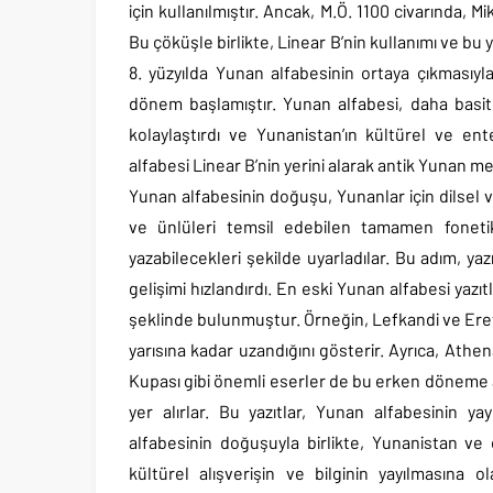
için kullanılmıştır. Ancak, M.Ö. 1100 civarında, M
Bu çöküşle birlikte, Linear B’nin kullanımı ve bu
8. yüzyılda Yunan alfabesinin ortaya çıkmasıyl
dönem başlamıştır. Yunan alfabesi, daha basit 
kolaylaştırdı ve Yunanistan’ın kültürel ve e
alfabesi Linear B’nin yerini alarak antik Yunan med
Yunan alfabesinin doğuşu, Yunanlar için dilsel ve
ve ünlüleri temsil edebilen tamamen fonetik 
yazabilecekleri şekilde uyarladılar. Bu adım, yazı
gelişimi hızlandırdı. En eski Yunan alfabesi yazıt
şeklinde bulunmuştur. Örneğin, Lefkandi ve Eretria
yarısına kadar uzandığını gösterir. Ayrıca, Ath
Kupası gibi önemli eserler de bu erken döneme ait
yer alırlar. Bu yazıtlar, Yunan alfabesinin y
alfabesinin doğuşuyla birlikte, Yunanistan ve 
kültürel alışverişin ve bilginin yayılmasına