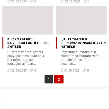
22.09.2023
0
22.09.2023
0
KUR’AN-I KERİM’DE
İŞTE PEYGAMBER
İSRAİLOĞULLARI İLE İLGİLİ
EFENDİMİZ’İN İNSANLIĞA SON
AYETLER
HUTBESİ!
Bu yazımızda siz kıymetli
Peygamber Efendimiz Hz.
okuyucularımıza Kur’an-ı
Muhammed Mustafa vefat
Kerim’de adı geçen
etmeden önce bütün
İsraioğlulları’ndan...
insanları...
22.09.2023
0
21.09.2023
0
1
2