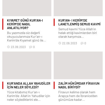
KIYAMET GÜNÜ KUR’AN-I
KUR’AN- I KERİM’DE
KERİM’DE NASIL
LANETLENMİŞ SEMUD KAVMİ
ANLATILIYOR?
Semud kavmi Yüce Allah’ın
Bu yazımızda siz değerli
helak ettiği kavimlerden biri
okuyucularımıza Kur’an-ı
olarak karşımıza...
Kerim’de Kıyamet günü ile...
22.09.2023
0
23.09.2023
0
KUR’ANDA ALLAH YAHUDİLER
ZALİM HÜKÜMDAR FİRAVUN
İÇİN NELER SÖYLEDİ?
NASIL BİRİYDİ?
Yüce kitabımız Kur’an-ı
Firavun kelime olarak hem
Kerim’de Allah’ın Yahudiler için
Arapça hem de İbranice’den
neler söylediklerini ele...
günümüze kadar...