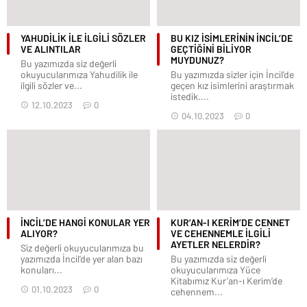
YAHUDİLİK İLE İLGİLİ SÖZLER
BU KIZ İSİMLERİNİN İNCİL’DE
VE ALINTILAR
GEÇTİĞİNİ BİLİYOR
MUYDUNUZ?
Bu yazımızda siz değerli
okuyucularımıza Yahudilik ile
Bu yazımızda sizler için İncil’de
ilgili sözler ve...
geçen kız isimlerini araştırmak
istedik....
12.10.2023
0
04.10.2023
0
İNCİL’DE HANGİ KONULAR YER
KUR’AN-I KERİM’DE CENNET
ALIYOR?
VE CEHENNEMLE İLGİLİ
AYETLER NELERDİR?
Siz değerli okuyucularımıza bu
yazımızda İncil’de yer alan bazı
Bu yazımızda siz değerli
konuları...
okuyucularımıza Yüce
Kitabımız Kur’an-ı Kerim’de
01.10.2023
0
cehennem...