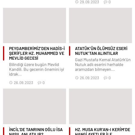
29.09.2023
0
PEYGAMBERİMİZ’DEN HADİS-İ
ATATÜK’ÜN ÖLÜMSÜZ ESERİ
ŞERİFLER HZ. MUHAMMED VE
NUTUK’TAN ALINTILAR
MEVLİD GECESİ
Gazi Mustafa Kemal Atatürk’ün
Bilindiği üzere bugün Mevlid
Nutuk adlı eserini herhalde
Kandili. Bu gecenin önemini iyi
aramızdan bilmeyen...
idrak...
26.09.2023
0
26.09.2023
0
İNCİL’DE TANRININ OĞLU İSA
HZ. MUSA KUR’AN-I KERİM’DE
NASIL ANLATILIR?
HANGİ AYETLER İLE