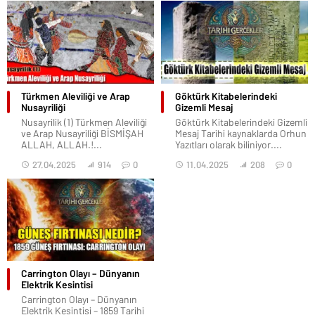
Türkmen Aleviliği ve Arap
Göktürk Kitabelerindeki
Nusayriliği
Gizemli Mesaj
Nusayrilik (1) Türkmen Aleviliği
Göktürk Kitabelerindeki Gizemli
ve Arap Nusayriliği BİSMİŞAH
Mesaj Tarihi kaynaklarda Orhun
ALLAH, ALLAH.!...
Yazıtları olarak biliniyor....
27.04.2025
914
0
11.04.2025
208
0
Carrington Olayı – Dünyanın
Elektrik Kesintisi
Carrington Olayı – Dünyanın
Elektrik Kesintisi – 1859 Tarihi