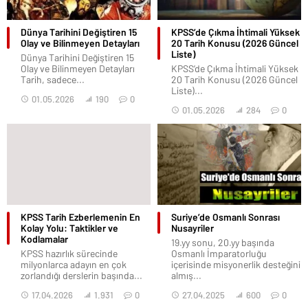
Dünya Tarihini Değiştiren 15
KPSS’de Çıkma İhtimali Yüksek
Olay ve Bilinmeyen Detayları
20 Tarih Konusu (2026 Güncel
Liste)
Dünya Tarihini Değiştiren 15
Olay ve Bilinmeyen Detayları
KPSS’de Çıkma İhtimali Yüksek
Tarih, sadece...
20 Tarih Konusu (2026 Güncel
Liste)...
01.05.2026
190
0
01.05.2026
284
0
KPSS Tarih Ezberlemenin En
Suriye’de Osmanlı Sonrası
Kolay Yolu: Taktikler ve
Nusayriler
Kodlamalar
19.yy sonu, 20.yy başında
KPSS hazırlık sürecinde
Osmanlı İmparatorluğu
milyonlarca adayın en çok
içerisinde misyonerlik desteğini
zorlandığı derslerin başında...
almış...
17.04.2026
1.931
0
27.04.2025
600
0