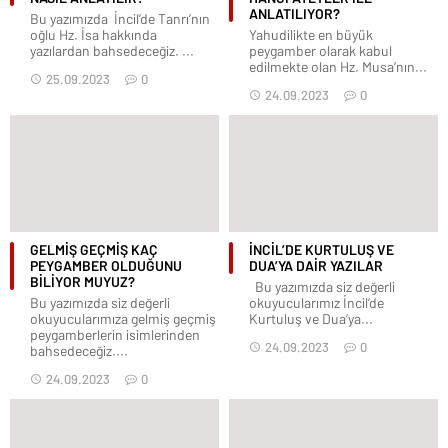
ANLATILIYOR?
Bu yazımızda İncil’de Tanrı’nın
oğlu Hz. İsa hakkında
Yahudilikte en büyük
yazılardan bahsedeceğiz. ...
peygamber olarak kabul
edilmekte olan Hz. Musa’nın...
25.09.2023
0
24.09.2023
0
GELMİŞ GEÇMİŞ KAÇ
İNCİL’DE KURTULUŞ VE
PEYGAMBER OLDUĞUNU
DUA’YA DAİR YAZILAR
BİLİYOR MUYUZ?
Bu yazımızda siz değerli
Bu yazımızda siz değerli
okuyucularımız İncil’de
okuyucularımıza gelmiş geçmiş
Kurtuluş ve Dua’ya...
peygamberlerin isimlerinden
24.09.2023
0
bahsedeceğiz....
24.09.2023
0