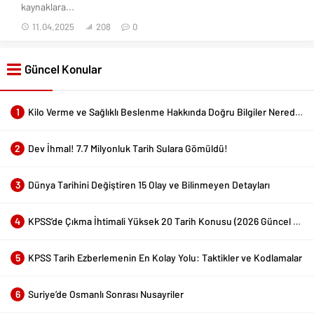
kaynaklara...
11.04.2025
208
0
Güncel Konular
1
Kilo Verme ve Sağlıklı Beslenme Hakkında Doğru Bilgiler Nerede Bulunur?
2
Dev İhmal! 7.7 Milyonluk Tarih Sulara Gömüldü!
3
Dünya Tarihini Değiştiren 15 Olay ve Bilinmeyen Detayları
4
KPSS’de Çıkma İhtimali Yüksek 20 Tarih Konusu (2026 Güncel Liste)
5
KPSS Tarih Ezberlemenin En Kolay Yolu: Taktikler ve Kodlamalar
6
Suriye’de Osmanlı Sonrası Nusayriler