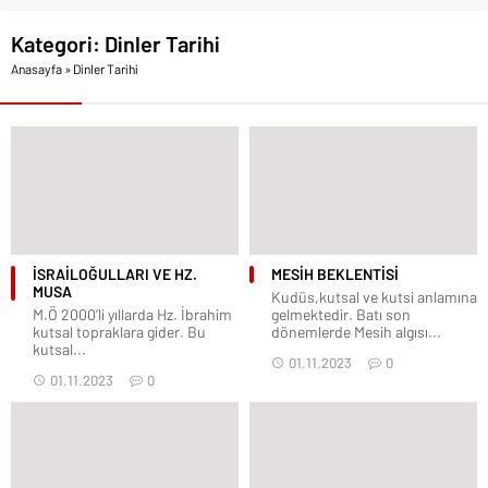
Kategori:
Dinler Tarihi
Anasayfa
»
Dinler Tarihi
İSRAİLOĞULLARI VE HZ.
MESİH BEKLENTİSİ
MUSA
Kudüs,kutsal ve kutsi anlamına
M.Ö 2000’li yıllarda Hz. İbrahim
gelmektedir. Batı son
kutsal topraklara gider. Bu
dönemlerde Mesih algısı...
kutsal...
01.11.2023
0
01.11.2023
0