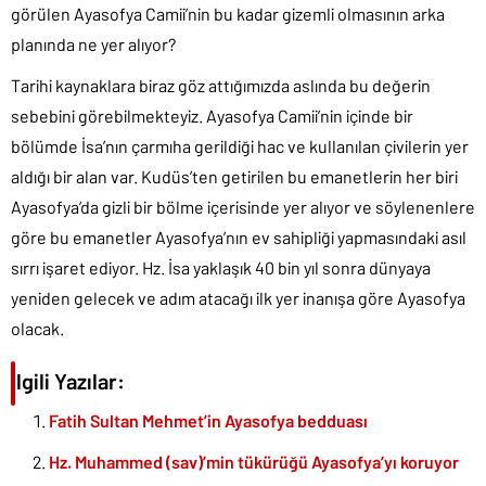
görülen Ayasofya Camii’nin bu kadar gizemli olmasının arka
planında ne yer alıyor?
Tarihi kaynaklara biraz göz attığımızda aslında bu değerin
sebebini görebilmekteyiz. Ayasofya Camii’nin içinde bir
bölümde İsa’nın çarmıha gerildiği hac ve kullanılan çivilerin yer
aldığı bir alan var. Kudüs’ten getirilen bu emanetlerin her biri
Ayasofya’da gizli bir bölme içerisinde yer alıyor ve söylenenlere
göre bu emanetler Ayasofya’nın ev sahipliği yapmasındaki asıl
sırrı işaret ediyor. Hz. İsa yaklaşık 40 bin yıl sonra dünyaya
yeniden gelecek ve adım atacağı ilk yer inanışa göre Ayasofya
olacak.
İlgili Yazılar:
Fatih Sultan Mehmet’in Ayasofya bedduası
Hz. Muhammed (sav)’min tükürüğü Ayasofya’yı koruyor