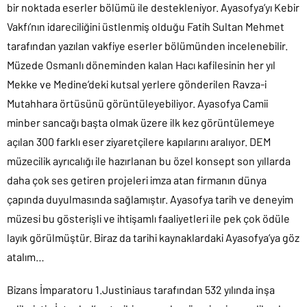
bir noktada eserler bölümü ile destekleniyor. Ayasofya’yı Kebir
Vakfı’nın idareciliğini üstlenmiş olduğu Fatih Sultan Mehmet
tarafından yazılan vakfiye eserler bölümünden incelenebilir.
Müzede Osmanlı döneminden kalan Hacı kafilesinin her yıl
Mekke ve Medine’deki kutsal yerlere gönderilen Ravza-i
Mutahhara örtüsünü görüntüleyebiliyor. Ayasofya Camii
minber sancağı başta olmak üzere ilk kez görüntülemeye
açılan 300 farklı eser ziyaretçilere kapılarını aralıyor. DEM
müzecilik ayrıcalığı ile hazırlanan bu özel konsept son yıllarda
daha çok ses getiren projeleri imza atan firmanın dünya
çapında duyulmasında sağlamıştır. Ayasofya tarih ve deneyim
müzesi bu gösterişli ve ihtişamlı faaliyetleri ile pek çok ödüle
layık görülmüştür. Biraz da tarihi kaynaklardaki Ayasofya’ya göz
atalım…
Bizans İmparatoru 1.Justiniaus tarafından 532 yılında inşa