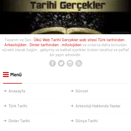
Tasarım ve Seo:
Ülkü Web
Tarihi Gerçekler web sitesi
Türk tarihinden
,
Arkeolojiden
,
Dinler tarihinden
,
mitolojiden
ve onlarca daha konudan
sürekli olarak özgün , gelişmiş ve kaliteli içerikler üreten tarafsız ve şeffaf
bir yayın adresidir.
Menü
Anasayfa
Güncel
Türk Tarihi
Arkeoloji Hakkında Yazılar
Dinler Tarihi
Dünya Tarihi