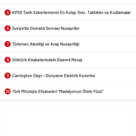
5
KPSS Tarih Ezberlemenin En Kolay Yolu: Taktikler ve Kodlamalar
6
Suriye’de Osmanlı Sonrası Nusayriler
7
Türkmen Aleviliği ve Arap Nusayriliği
8
Göktürk Kitabelerindeki Gizemli Mesaj
9
Carrington Olayı – Dünyanın Elektrik Kesintisi
10
Türk Mitolojisi Efsaneleri “Madalyonun Öteki Yüzü”