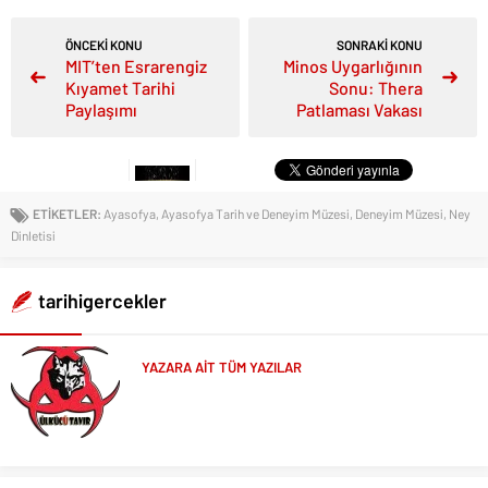
ÖNCEKİ KONU
SONRAKİ KONU
MIT’ten Esrarengiz
Minos Uygarlığının
Kıyamet Tarihi
Sonu: Thera
Paylaşımı
Patlaması Vakası
ETİKETLER:
Ayasofya
,
Ayasofya Tarih ve Deneyim Müzesi
,
Deneyim Müzesi
,
Ney
Dinletisi
tarihigercekler
YAZARA AİT TÜM YAZILAR