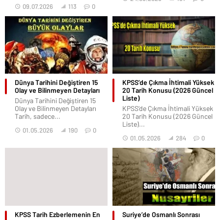
09.07.2026
113
0
Dünya Tarihini Değiştiren 15
KPSS’de Çıkma İhtimali Yüksek
Olay ve Bilinmeyen Detayları
20 Tarih Konusu (2026 Güncel
Liste)
Dünya Tarihini Değiştiren 15
Olay ve Bilinmeyen Detayları
KPSS’de Çıkma İhtimali Yüksek
Tarih, sadece...
20 Tarih Konusu (2026 Güncel
Liste)...
01.05.2026
190
0
01.05.2026
284
0
KPSS Tarih Ezberlemenin En
Suriye’de Osmanlı Sonrası