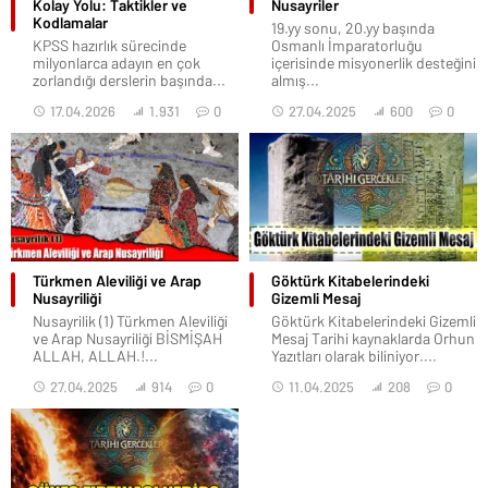
Kolay Yolu: Taktikler ve
Nusayriler
Kodlamalar
19.yy sonu, 20.yy başında
KPSS hazırlık sürecinde
Osmanlı İmparatorluğu
milyonlarca adayın en çok
içerisinde misyonerlik desteğini
zorlandığı derslerin başında...
almış...
17.04.2026
1.931
0
27.04.2025
600
0
Türkmen Aleviliği ve Arap
Göktürk Kitabelerindeki
Nusayriliği
Gizemli Mesaj
Nusayrilik (1) Türkmen Aleviliği
Göktürk Kitabelerindeki Gizemli
ve Arap Nusayriliği BİSMİŞAH
Mesaj Tarihi kaynaklarda Orhun
ALLAH, ALLAH.!...
Yazıtları olarak biliniyor....
27.04.2025
914
0
11.04.2025
208
0