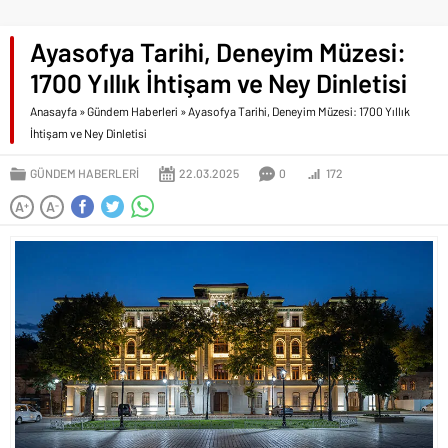
Ayasofya Tarihi, Deneyim Müzesi:
1700 Yıllık İhtişam ve Ney Dinletisi
Anasayfa
»
Gündem Haberleri
»
Ayasofya Tarihi, Deneyim Müzesi: 1700 Yıllık
İhtişam ve Ney Dinletisi
GÜNDEM HABERLERI
22.03.2025
0
172
A
A
+
-