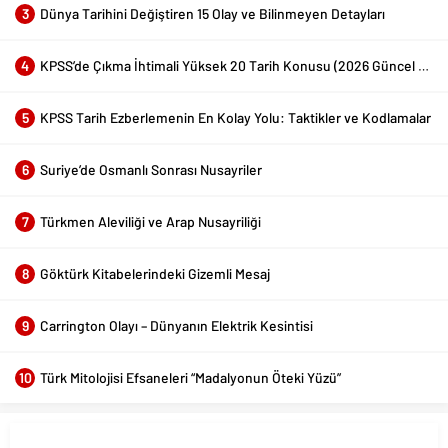
3
Dünya Tarihini Değiştiren 15 Olay ve Bilinmeyen Detayları
4
KPSS’de Çıkma İhtimali Yüksek 20 Tarih Konusu (2026 Güncel Liste)
5
KPSS Tarih Ezberlemenin En Kolay Yolu: Taktikler ve Kodlamalar
6
Suriye’de Osmanlı Sonrası Nusayriler
7
Türkmen Aleviliği ve Arap Nusayriliği
8
Göktürk Kitabelerindeki Gizemli Mesaj
9
Carrington Olayı – Dünyanın Elektrik Kesintisi
10
Türk Mitolojisi Efsaneleri “Madalyonun Öteki Yüzü”