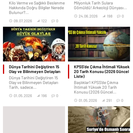
Kilo Verme ve Sağlıklı Beslenme
Milyonluk Tarih Sulara
Hakkında Doğru Bilgiler Nerede
Gömüldü! Arkeoloji Dünyası...
Bulunur?...
24.06.2026
198
0
09.07.2026
122
0
Dünya Tarihini Değiştiren 15
KPSS’de Çıkma İhtimali Yüksek
Olay ve Bilinmeyen Detayları
20 Tarih Konusu (2026 Güncel
Liste)
Dünya Tarihini Değiştiren 15
Olay ve Bilinmeyen Detayları
Başlıklar1 KPSS’de Çıkma
Tarih, sadece...
İhtimali Yüksek 20 Tarih
Konusu (2026 Güncel...
01.05.2026
196
0
01.05.2026
291
0