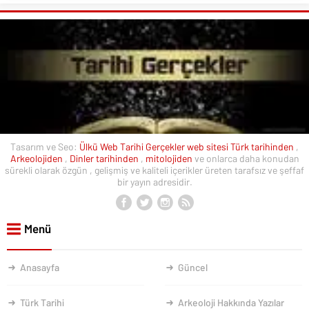
Tasarım ve Seo:
Ülkü Web
Tarihi Gerçekler web sitesi
Türk tarihinden
,
Arkeolojiden
,
Dinler tarihinden
,
mitolojiden
ve onlarca daha konudan
sürekli olarak özgün , gelişmiş ve kaliteli içerikler üreten tarafsız ve şeffaf
bir yayın adresidir.
Menü
Anasayfa
Güncel
Türk Tarihi
Arkeoloji Hakkında Yazılar