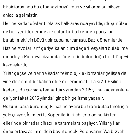
birbiri arasında bu efsaneyi büyütmüş ve yıllarca bu hikaye
anlatıla gelmiştir.
Her ne kadar söylenti olarak halk arasında yayıldığı düşünülse
de her yeni dönemde arkeologlar bu trenden parçalar
bulabilmek için büyük bir çaba harcamıştı. Bazı dönemlerde
Hazine Avcıları sırf geriye kalan tüm değerli eşyaları bulabilme
umuduyla Polonya civarında tünellerin bulunduğu her bölgeyi
kazmışlardı.
Yıllar geçse ve her ne kadar teknolojik ekipmanlar gelişse de
yine de somut bir kalıntı elde edilememişti. Ta ki 2015 yılına
kadar… Bu çarpıcı efsane 1945 yılından 2015 yılına kadar anlata
geliyor fakat 2015 yılında ilginç bir gelişme yaşanır.
Gözünü para bürümüş iki hazine avcısı bu treni bulabilmek için
yola çıkıyor. İsimleri P. Koper ile A. Richter olan bu kişiler
ellerinde bir radar cihazı ile taramalara başlıyor. Yıllar yıllar
önce ortaya atılmış iddia boyutundaki Polonya’nın Walbrzych