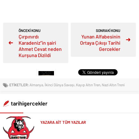
ÖNCEKİ KONU
SONRAKİ KONU
Çırpınırdı
Yunan Alfabesinin
Karadeniz”in şairi
Ortaya Çıkışı Tarihi
Ahmet Cevat neden
Gercekler
Kurşuna Dizildi
ETİKETLER:
Almanya
,
İkinci Dünya Savaşı
,
Kayıp Altın Tren
,
Nazi Altın Treni
tarihigercekler
YAZARA AİT TÜM YAZILAR