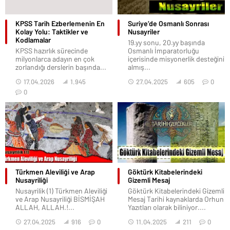
KPSS Tarih Ezberlemenin En
Suriye’de Osmanlı Sonrası
Kolay Yolu: Taktikler ve
Nusayriler
Kodlamalar
19.yy sonu, 20.yy başında
KPSS hazırlık sürecinde
Osmanlı İmparatorluğu
milyonlarca adayın en çok
içerisinde misyonerlik desteğini
zorlandığı derslerin başında...
almış...
17.04.2026
1.945
27.04.2025
605
0
0
Türkmen Aleviliği ve Arap
Göktürk Kitabelerindeki
Nusayriliği
Gizemli Mesaj
Nusayrilik (1) Türkmen Aleviliği
Göktürk Kitabelerindeki Gizemli
ve Arap Nusayriliği BİSMİŞAH
Mesaj Tarihi kaynaklarda Orhun
ALLAH, ALLAH.!...
Yazıtları olarak biliniyor....
27.04.2025
916
0
11.04.2025
211
0