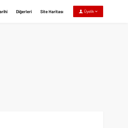
rihi
Diğerleri
Site Haritası
Üyelik