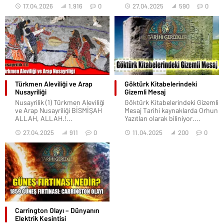
17.04.2026
1.916
0
27.04.2025
590
0
Türkmen Aleviliği ve Arap
Göktürk Kitabelerindeki
Nusayriliği
Gizemli Mesaj
Nusayrilik (1) Türkmen Aleviliği
Göktürk Kitabelerindeki Gizemli
ve Arap Nusayriliği BİSMİŞAH
Mesaj Tarihi kaynaklarda Orhun
ALLAH, ALLAH.!...
Yazıtları olarak biliniyor....
27.04.2025
911
0
11.04.2025
200
0
Carrington Olayı – Dünyanın
Elektrik Kesintisi