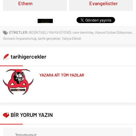
Ethem
Evangelistler
ETİKETLER:
BEŞİKTAŞLI YAHYA EFENDİ
,
cem demirtay
,
Kanuni Sultan Süleyman
,
Osmanlı İmparatorluğ
,
tarihi gerçekler
,
Yahya Efendi
tarihigercekler
YAZARA AİT TÜM YAZILAR
BİR YORUM YAZIN