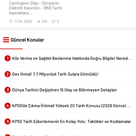
Carrington Olayı – Dünyanın
Elektrik Kesintisi – 1859 Tarihi
kaynaklara...
11.04.2025
201
0
Güncel Konular
1
Kilo Verme ve Sağlıklı Beslenme Hakkında Doğru Bilgiler Nerede Bulunur?
2
Dev İhmal! 7.7 Milyonluk Tarih Sulara Gömüldü!
3
Dünya Tarihini Değiştiren 15 Olay ve Bilinmeyen Detayları
4
KPSS’de Çıkma İhtimali Yüksek 20 Tarih Konusu (2026 Güncel Liste)
5
KPSS Tarih Ezberlemenin En Kolay Yolu: Taktikler ve Kodlamalar