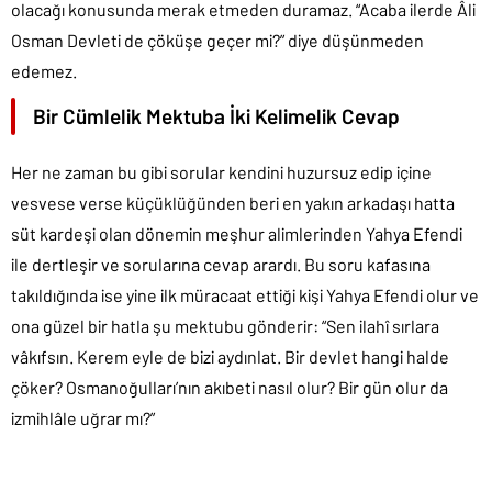
olacağı konusunda merak etmeden duramaz. “Acaba ilerde Âli
Osman Devleti de çöküşe geçer mi?” diye düşünmeden
edemez.
Bir Cümlelik Mektuba İki Kelimelik Cevap
Her ne zaman bu gibi sorular kendini huzursuz edip içine
vesvese verse küçüklüğünden beri en yakın arkadaşı hatta
süt kardeşi olan dönemin meşhur alimlerinden Yahya Efendi
ile dertleşir ve sorularına cevap arardı. Bu soru kafasına
takıldığında ise yine ilk müracaat ettiği kişi Yahya Efendi olur ve
ona güzel bir hatla şu mektubu gönderir: “Sen ilahî sırlara
vâkıfsın. Kerem eyle de bizi aydınlat. Bir devlet hangi halde
çöker? Osmanoğulları’nın akıbeti nasıl olur? Bir gün olur da
izmihlâle uğrar mı?”