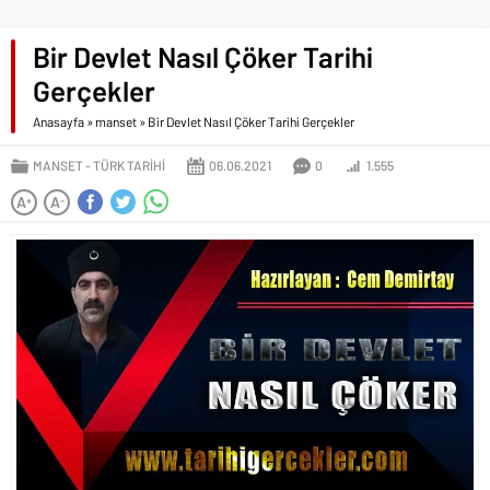
Bir Devlet Nasıl Çöker Tarihi
Gerçekler
Anasayfa
»
manset
»
Bir Devlet Nasıl Çöker Tarihi Gerçekler
MANSET
TÜRK TARIHI
06.06.2021
0
1.555
A
A
+
-