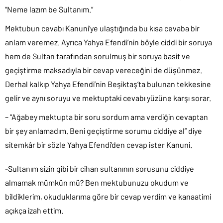
“Neme lazım be Sultanım.”
Mektubun cevabı Kanuni’ye ulaştığında bu kısa cevaba bir
anlam veremez. Ayrıca Yahya Efendi’nin böyle ciddi bir soruya
hem de Sultan tarafından sorulmuş bir soruya basit ve
geçiştirme maksadıyla bir cevap vereceğini de düşünmez.
Derhal kalkıp Yahya Efendi’nin Beşiktaş’ta bulunan tekkesine
gelir ve aynı soruyu ve mektuptaki cevabı yüzüne karşı sorar.
– “Ağabey mektupta bir soru sordum ama verdiğin cevaptan
bir şey anlamadım. Beni geçiştirme sorumu ciddiye al” diye
sitemkâr bir sözle Yahya Efendi’den cevap ister Kanuni.
-Sultanım sizin gibi bir cihan sultanının sorusunu ciddiye
almamak mümkün mü? Ben mektubunuzu okudum ve
bildiklerim, okuduklarıma göre bir cevap verdim ve kanaatimi
açıkça izah ettim.