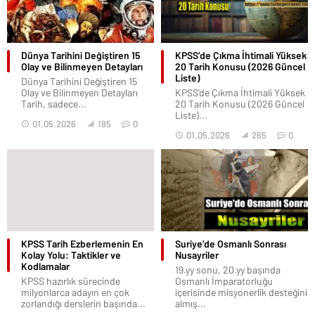
Dünya Tarihini Değiştiren 15
KPSS’de Çıkma İhtimali Yüksek
Olay ve Bilinmeyen Detayları
20 Tarih Konusu (2026 Güncel
Liste)
Dünya Tarihini Değiştiren 15
Olay ve Bilinmeyen Detayları
KPSS’de Çıkma İhtimali Yüksek
Tarih, sadece...
20 Tarih Konusu (2026 Güncel
Liste)...
01.05.2026
185
0
01.05.2026
265
0
KPSS Tarih Ezberlemenin En
Suriye’de Osmanlı Sonrası
Kolay Yolu: Taktikler ve
Nusayriler
Kodlamalar
19.yy sonu, 20.yy başında
KPSS hazırlık sürecinde
Osmanlı İmparatorluğu
milyonlarca adayın en çok
içerisinde misyonerlik desteğini
zorlandığı derslerin başında...
almış...