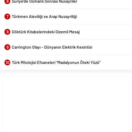
6
Suriye’de Osmanlı Sonrası Nusayriler
7
Türkmen Aleviliği ve Arap Nusayriliği
8
Göktürk Kitabelerindeki Gizemli Mesaj
9
Carrington Olayı – Dünyanın Elektrik Kesintisi
10
Türk Mitolojisi Efsaneleri “Madalyonun Öteki Yüzü”