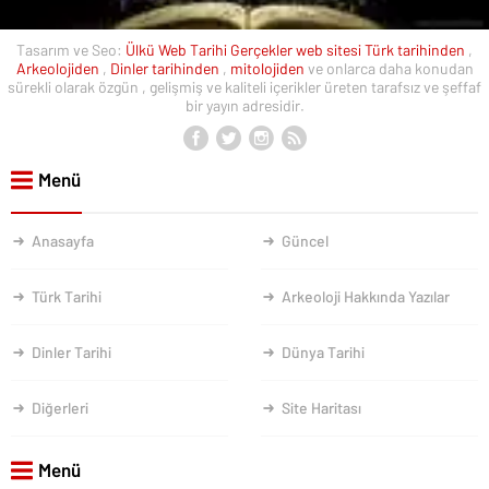
Tasarım ve Seo:
Ülkü Web
Tarihi Gerçekler web sitesi
Türk tarihinden
,
Arkeolojiden
,
Dinler tarihinden
,
mitolojiden
ve onlarca daha konudan
sürekli olarak özgün , gelişmiş ve kaliteli içerikler üreten tarafsız ve şeffaf
bir yayın adresidir.
Menü
Anasayfa
Güncel
Türk Tarihi
Arkeoloji Hakkında Yazılar
Dinler Tarihi
Dünya Tarihi
Diğerleri
Site Haritası
Menü