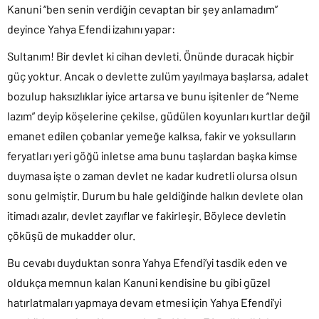
Kanuni “ben senin verdiğin cevaptan bir şey anlamadım”
deyince Yahya Efendi izahını yapar:
Sultanım! Bir devlet ki cihan devleti. Önünde duracak hiçbir
güç yoktur. Ancak o devlette zulüm yayılmaya başlarsa, adalet
bozulup haksızlıklar iyice artarsa ve bunu işitenler de “Neme
lazım” deyip köşelerine çekilse, güdülen koyunları kurtlar değil
emanet edilen çobanlar yemeğe kalksa, fakir ve yoksulların
feryatları yeri göğü inletse ama bunu taşlardan başka kimse
duymasa işte o zaman devlet ne kadar kudretli olursa olsun
sonu gelmiştir. Durum bu hale geldiğinde halkın devlete olan
itimadı azalır, devlet zayıflar ve fakirleşir. Böylece devletin
çöküşü de mukadder olur.
Bu cevabı duyduktan sonra Yahya Efendi’yi tasdik eden ve
oldukça memnun kalan Kanuni kendisine bu gibi güzel
hatırlatmaları yapmaya devam etmesi için Yahya Efendi’yi