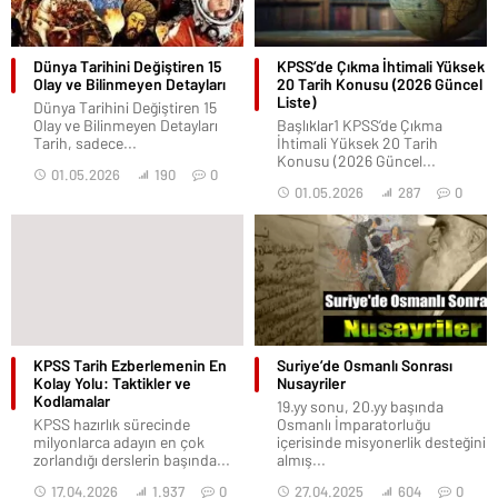
Dünya Tarihini Değiştiren 15
KPSS’de Çıkma İhtimali Yüksek
Olay ve Bilinmeyen Detayları
20 Tarih Konusu (2026 Güncel
Liste)
Dünya Tarihini Değiştiren 15
Olay ve Bilinmeyen Detayları
Başlıklar1 KPSS’de Çıkma
Tarih, sadece...
İhtimali Yüksek 20 Tarih
Konusu (2026 Güncel...
01.05.2026
190
0
01.05.2026
287
0
KPSS Tarih Ezberlemenin En
Suriye’de Osmanlı Sonrası
Kolay Yolu: Taktikler ve
Nusayriler
Kodlamalar
19.yy sonu, 20.yy başında
KPSS hazırlık sürecinde
Osmanlı İmparatorluğu
milyonlarca adayın en çok
içerisinde misyonerlik desteğini
zorlandığı derslerin başında...
almış...
17.04.2026
1.937
0
27.04.2025
604
0