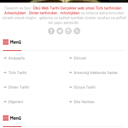
Tasarım ve Seo:
Ülkü Web
Tarihi Gerçekler web sitesi
Türk tarihinden
,
Arkeolojiden
,
Dinler tarihinden
,
mitolojiden
ve onlarca daha konudan
sürekli olarak özgün , gelişmiş ve kaliteli içerikler üreten tarafsız ve şeffaf
bir yayın adresidir.
Menü
Anasayfa
Güncel
Türk Tarihi
Arkeoloji Hakkında Yazılar
Dinler Tarihi
Dünya Tarihi
Diğerleri
Site Haritası
Menü