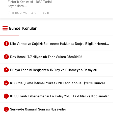
Elektrik Kesintisi – 1859 Tarihi
kaynaklara...
11.04.2025
210
0
Güncel Konular
1
Kilo Verme ve Sağlıklı Beslenme Hakkında Doğru Bilgiler Nerede Bulunur?
2
Dev İhmal! 7.7 Milyonluk Tarih Sulara Gömüldü!
3
Dünya Tarihini Değiştiren 15 Olay ve Bilinmeyen Detayları
4
KPSS’de Çıkma İhtimali Yüksek 20 Tarih Konusu (2026 Güncel Liste)
5
KPSS Tarih Ezberlemenin En Kolay Yolu: Taktikler ve Kodlamalar
6
Suriye’de Osmanlı Sonrası Nusayriler