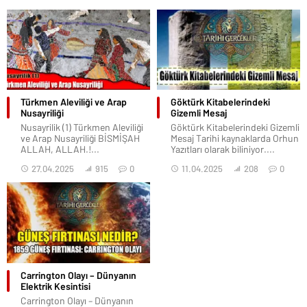
Türkmen Aleviliği ve Arap
Göktürk Kitabelerindeki
Nusayriliği
Gizemli Mesaj
Nusayrilik (1) Türkmen Aleviliği
Göktürk Kitabelerindeki Gizemli
ve Arap Nusayriliği BİSMİŞAH
Mesaj Tarihi kaynaklarda Orhun
ALLAH, ALLAH.!...
Yazıtları olarak biliniyor....
27.04.2025
915
0
11.04.2025
208
0
Carrington Olayı – Dünyanın
Elektrik Kesintisi
Carrington Olayı – Dünyanın