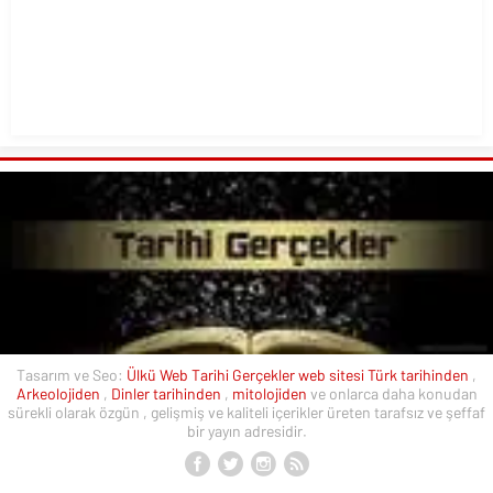
Tasarım ve Seo:
Ülkü Web
Tarihi Gerçekler web sitesi
Türk tarihinden
,
Arkeolojiden
,
Dinler tarihinden
,
mitolojiden
ve onlarca daha konudan
sürekli olarak özgün , gelişmiş ve kaliteli içerikler üreten tarafsız ve şeffaf
bir yayın adresidir.