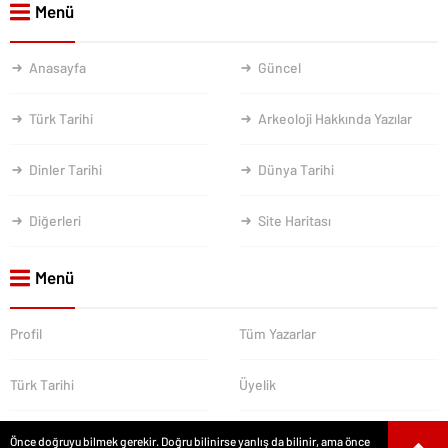
Menü
Anasayfa
Güncel
Türk Tarihi
Arkeoloji Hakkında Yazılar
Dinler Tarihi
Dünya Tarihi
Diğerleri
Site Haritası
Menü
Profil
Tüm Yazarlar
Türk Tarihi
Üyelik
Önce doğruyu bilmek gerekir. Doğru bilinirse yanlış da bilinir, ama önce