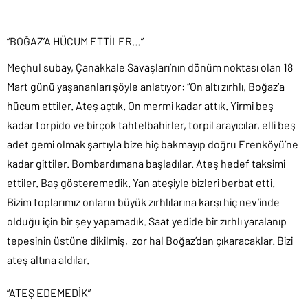
“BOĞAZ’A HÜCUM ETTİLER…”
Meçhul subay, Çanakkale Savaşları’nın dönüm noktası olan 18
Mart günü yaşananları şöyle anlatıyor: “On altı zırhlı, Boğaz’a
hücum ettiler. Ateş açtık. On mermi kadar attık. Yirmi beş
kadar torpido ve birçok tahtelbahirler, torpil arayıcılar, elli beş
adet gemi olmak şartıyla bize hiç bakmayıp doğru Erenköyü’ne
kadar gittiler. Bombardımana başladılar. Ateş hedef taksimi
ettiler. Baş gösteremedik. Yan ateşiyle bizleri berbat etti.
Bizim toplarımız onların büyük zırhlılarına karşı hiç nev’inde
olduğu için bir şey yapamadık. Saat yedide bir zırhlı yaralanıp
tepesinin üstüne dikilmiş, zor hal Boğaz’dan çıkaracaklar. Bizi
ateş altına aldılar.
“ATEŞ EDEMEDİK”