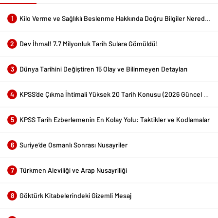
1
Kilo Verme ve Sağlıklı Beslenme Hakkında Doğru Bilgiler Nerede Bulunur?
2
Dev İhmal! 7.7 Milyonluk Tarih Sulara Gömüldü!
3
Dünya Tarihini Değiştiren 15 Olay ve Bilinmeyen Detayları
4
KPSS’de Çıkma İhtimali Yüksek 20 Tarih Konusu (2026 Güncel Liste)
5
KPSS Tarih Ezberlemenin En Kolay Yolu: Taktikler ve Kodlamalar
6
Suriye’de Osmanlı Sonrası Nusayriler
7
Türkmen Aleviliği ve Arap Nusayriliği
8
Göktürk Kitabelerindeki Gizemli Mesaj