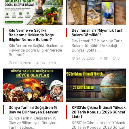
Kilo Verme ve Sağlıklı
Dev İhmal! 7.7 Milyonluk Tarih
Beslenme Hakkında Doğru
Sulara Gömüldü!
Bilgiler Nerede Bulunur?
Dev İhmal! 7.7 Milyonluk Tarih
Kilo Verme ve Sağlıklı Beslenme
Sulara Gömüldü! Arkeoloji
Hakkında Doğru Bilgiler Nerede
Dünyası Şokta...
Bulunur?...
24.06.2026
191
0
09.07.2026
113
0
Dünya Tarihini Değiştiren 15
KPSS’de Çıkma İhtimali Yüksek
Olay ve Bilinmeyen Detayları
20 Tarih Konusu (2026 Güncel
Liste)
Dünya Tarihini Değiştiren 15
Olay ve Bilinmeyen Detayları
KPSS’de Çıkma İhtimali Yüksek
Tarih, sadece...
20 Tarih Konusu (2026 Güncel