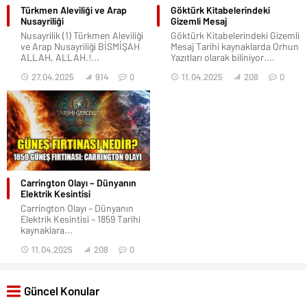
Türkmen Aleviliği ve Arap
Göktürk Kitabelerindeki
Nusayriliği
Gizemli Mesaj
Nusayrilik (1) Türkmen Aleviliği
Göktürk Kitabelerindeki Gizemli
ve Arap Nusayriliği BİSMİŞAH
Mesaj Tarihi kaynaklarda Orhun
ALLAH, ALLAH.!...
Yazıtları olarak biliniyor....
27.04.2025
914
0
11.04.2025
208
0
Carrington Olayı – Dünyanın
Elektrik Kesintisi
Carrington Olayı – Dünyanın
Elektrik Kesintisi – 1859 Tarihi
kaynaklara...
11.04.2025
208
0
Güncel Konular