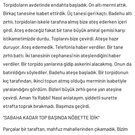
Torpidoların avdetinde endahta başladık. On altı mermi attık.
Birkaç tanesine isabet ettirdik. Üç tanesi geri kaçtı. Badehu altı
zırhlı, torpidoları iskele tarafına almış bize ateş ederken içeri
girdi. Ateş edeceğiz fakat bir tane büyük amiral gemisi karşı
istikametimizde durdu. Toplarını bize çevirdi. Ateşe hazır
duruyor. Ateş edemedik. Telefonla haber verdiler. Bir tane
zırhlı battı. İki tanesinin cephanesi`nin ateşlendiğini haber
verdiler. Bir torpido yanlarına gidip askerini alacakmış. Onun da
batırıldığını söylediler. Badehu ateşe başladık. Bir torpidonun
kıç tarafından, ikinci topun atmış olduğu merminin isabetiyle
yaralandığını gördüm. Bizleri büyük zırhlı gene yan ateşine
çevirdi. Aman Ya Rabbi! Nasıl anlatayım, şiddetli surette
etrafta toprak bırakmadı. Başımıza geçirdi.
“SABAHA KADAR TOP BAŞINDA NÖBETTE İDİK”
Parçalar bir taraftan, mahfuz mahallerinden çıkamadık. Bizim