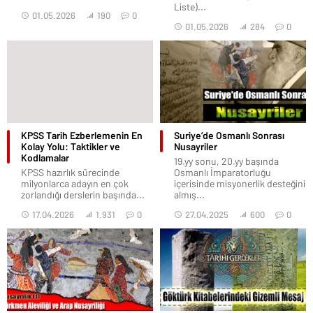
Liste)...
01.05.2026
190
0
01.05.2026
284
0
KPSS Tarih Ezberlemenin En
Suriye’de Osmanlı Sonrası
Kolay Yolu: Taktikler ve
Nusayriler
Kodlamalar
19.yy sonu, 20.yy başında
KPSS hazırlık sürecinde
Osmanlı İmparatorluğu
milyonlarca adayın en çok
içerisinde misyonerlik desteğini
zorlandığı derslerin başında...
almış...
17.04.2026
1.931
0
27.04.2025
600
0