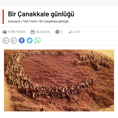
Bir Çanakkale günlüğü
Anasayfa
»
Türk Tarihi
»
Bir Çanakkale günlüğü
TÜRK TARIHI
18.03.2014
0
2.121
A
A
+
-