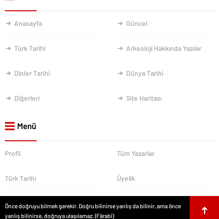
Anasayfa
Güncel
Türk Tarihi
Arkeoloji Hakkında Yazılar
Dinler Tarihi
Dünya Tarihi
Diğerleri
Site Haritası
Menü
Profil
Tüm Yazarlar
Türk Tarihi
Üyelik
Önce doğruyu bilmek gerekir. Doğru bilinirse yanlış da bilinir, ama önce
yanlış bilinirse, doğruya ulaşılamaz. (Fârabî)