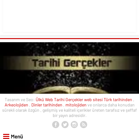
Tasarım ve Seo:
Ülkü Web
Tarihi Gerçekler web sitesi
Türk tarihinden
,
Arkeolojiden
,
Dinler tarihinden
,
mitolojiden
ve onlarca daha konudan
sürekli olarak özgün , gelişmiş ve kaliteli içerikler üreten tarafsız ve şeffaf
bir yayın adresidir.
Menü