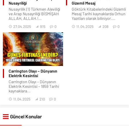
Nusayriliği
Gizemli Mesaj
Nusayrilik (1) Türkmen Aleviliği
Göktürk Kitabelerindeki Gizemli
ve Arap Nusayriliği BİSMİŞAH
Mesaj Tarihi kaynaklarda Orhun
ALLAH, ALLAH.!...
Yazıtları olarak biliniyor....
27.04.2025
915
0
11.04.2025
208
0
Carrington Olayı – Dünyanın
Elektrik Kesintisi
Carrington Olayı – Dünyanın
Elektrik Kesintisi – 1859 Tarihi
kaynaklara...
11.04.2025
210
0
Güncel Konular