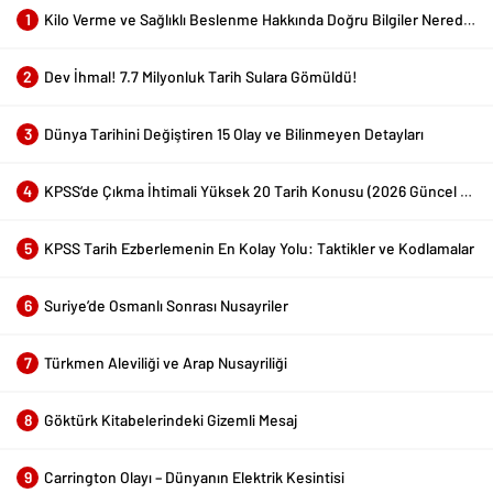
1
Kilo Verme ve Sağlıklı Beslenme Hakkında Doğru Bilgiler Nerede Bulunur?
2
Dev İhmal! 7.7 Milyonluk Tarih Sulara Gömüldü!
3
Dünya Tarihini Değiştiren 15 Olay ve Bilinmeyen Detayları
4
KPSS’de Çıkma İhtimali Yüksek 20 Tarih Konusu (2026 Güncel Liste)
5
KPSS Tarih Ezberlemenin En Kolay Yolu: Taktikler ve Kodlamalar
6
Suriye’de Osmanlı Sonrası Nusayriler
7
Türkmen Aleviliği ve Arap Nusayriliği
8
Göktürk Kitabelerindeki Gizemli Mesaj
9
Carrington Olayı – Dünyanın Elektrik Kesintisi