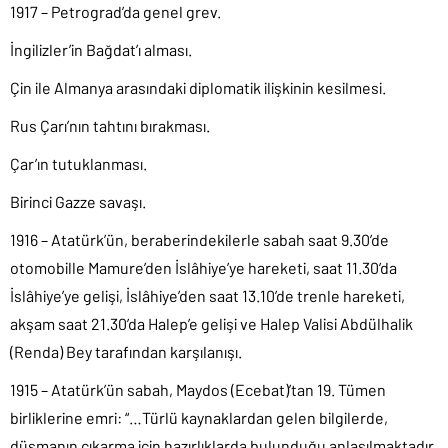
1917 – Petrograd’da genel grev.
İngilizler’in Bağdat’ı alması.
Çin ile Almanya arasındaki diplomatik ilişkinin kesilmesi.
Rus Çarı’nın tahtını bırakması.
Çar’ın tutuklanması.
Birinci Gazze savaşı.
1916 – Atatürk’ün, beraberindekilerle sabah saat 9.30’de
otomobille Mamure’den İslâhiye’ye hareketi, saat 11.30’da
İslâhiye’ye gelişi, İslâhiye’den saat 13.10’de trenle hareketi,
akşam saat 21.30’da Halep’e gelişi ve Halep Valisi Abdülhalik
(Renda) Bey tarafından karşılanışı.
1915 – Atatürk’ün sabah, Maydos (Ecebat)’tan 19. Tümen
birliklerine emri: “…Türlü kaynaklardan gelen bilgilerde,
düşmanın çıkarma için hazırlıklarda bulunduğu anlaşılmaktadır.