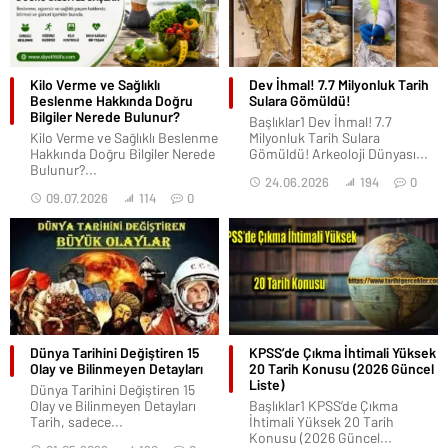
Kilo Verme ve Sağlıklı
Dev İhmal! 7.7 Milyonluk Tarih
Beslenme Hakkında Doğru
Sulara Gömüldü!
Bilgiler Nerede Bulunur?
Başlıklar1 Dev İhmal! 7.7
Kilo Verme ve Sağlıklı Beslenme
Milyonluk Tarih Sulara
Hakkında Doğru Bilgiler Nerede
Gömüldü! Arkeoloji Dünyası...
Bulunur?...
24.06.2026
194
0
09.07.2026
114
0
Dünya Tarihini Değiştiren 15
KPSS’de Çıkma İhtimali Yüksek
Olay ve Bilinmeyen Detayları
20 Tarih Konusu (2026 Güncel
Liste)
Dünya Tarihini Değiştiren 15
Olay ve Bilinmeyen Detayları
Başlıklar1 KPSS’de Çıkma
Tarih, sadece...
İhtimali Yüksek 20 Tarih
Konusu (2026 Güncel...