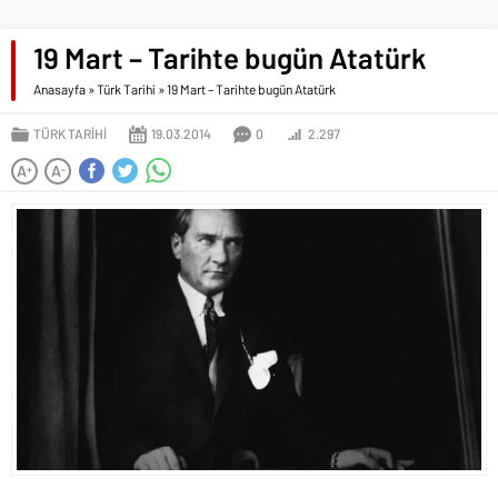
19 Mart – Tarihte bugün Atatürk
Anasayfa
»
Türk Tarihi
»
19 Mart – Tarihte bugün Atatürk
TÜRK TARIHI
19.03.2014
0
2.297
A
A
+
-