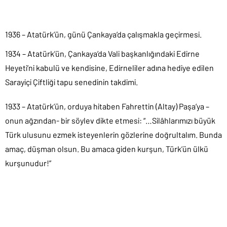
1936 – Atatürk’ün, günü Çankaya’da çalışmakla geçirmesi.
1934 – Atatürk’ün, Çankaya’da Vali başkanlığındaki Edirne
Heyeti’ni kabulü ve kendisine, Edirneliler adına hediye edilen
Sarayiçi Çiftliği tapu senedinin takdimi.
1933 – Atatürk’ün, orduya hitaben Fahrettin (Altay) Paşa’ya –
onun ağzından- bir söylev dikte etmesi: “…Silâhlarımızı büyük
Türk ulusunu ezmek isteyenlerin gözlerine doğrultalım. Bunda
amaç, düşman olsun. Bu amaca giden kurşun, Türk’ün ülkü
kurşunudur!”