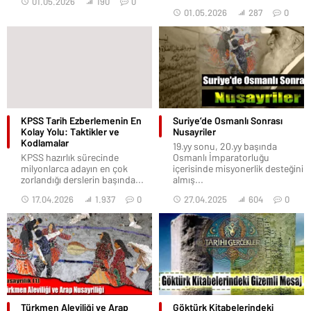
01.05.2026
190
0
01.05.2026
287
0
KPSS Tarih Ezberlemenin En
Suriye’de Osmanlı Sonrası
Kolay Yolu: Taktikler ve
Nusayriler
Kodlamalar
19.yy sonu, 20.yy başında
KPSS hazırlık sürecinde
Osmanlı İmparatorluğu
milyonlarca adayın en çok
içerisinde misyonerlik desteğini
zorlandığı derslerin başında...
almış...
17.04.2026
1.937
0
27.04.2025
604
0
Türkmen Aleviliği ve Arap
Göktürk Kitabelerindeki