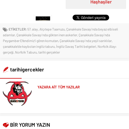
Haşhaşiler
ETİKETLER:
57. alay
,
Alçıtepe Taarruzu
,
Çanakkale Savaşı'nda beyaz elbiseli
adamlar
,
Çanakkale Savaşı'nda gökten inen askerler
,
Çanakkale Savaşı'nda
Peygamber Efendimiz'i gören komutan
,
Çanakkale Savaşı'nda yeşil sarıklılar
,
çanakkale'de kaybolan ingiliz taburu
,
İngiliz Savaş Tarihi belgeleri
,
Norfolk Alayı
gerçeği
,
Norfolk Taburu
,
tarihi gerçekler
tarihigercekler
YAZARA AİT TÜM YAZILAR
BİR YORUM YAZIN