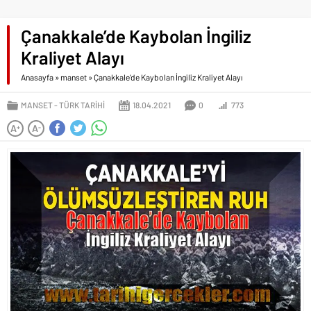
Çanakkale’de Kaybolan İngiliz
Kraliyet Alayı
Anasayfa
»
manset
»
Çanakkale’de Kaybolan İngiliz Kraliyet Alayı
MANSET
TÜRK TARIHI
18.04.2021
0
773
A
A
+
-