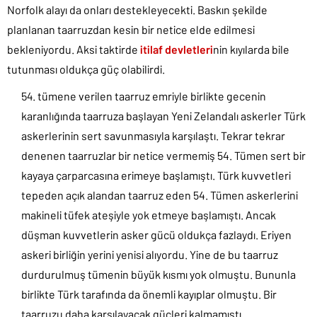
Norfolk alayı da onları destekleyecekti. Baskın şekilde
planlanan taarruzdan kesin bir netice elde edilmesi
bekleniyordu. Aksi taktirde
itilaf devletleri
nin kıyılarda bile
tutunması oldukça güç olabilirdi.
tümene verilen taarruz emriyle birlikte gecenin
karanlığında taarruza başlayan Yeni Zelandalı askerler Türk
askerlerinin sert savunmasıyla karşılaştı. Tekrar tekrar
denenen taarruzlar bir netice vermemiş 54. Tümen sert bir
kayaya çarparcasına erimeye başlamıştı. Türk kuvvetleri
tepeden açık alandan taarruz eden 54. Tümen askerlerini
makineli tüfek ateşiyle yok etmeye başlamıştı. Ancak
düşman kuvvetlerin asker gücü oldukça fazlaydı. Eriyen
askeri birliğin yerini yenisi alıyordu. Yine de bu taarruz
durdurulmuş tümenin büyük kısmı yok olmuştu. Bununla
birlikte Türk tarafında da önemli kayıplar olmuştu. Bir
taarruzu daha karşılayacak güçleri kalmamıştı.