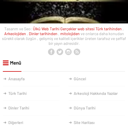
Tasarım ve Seo:
Ülkü Web
Tarihi Gerçekler web sitesi
Türk tarihinden
,
Arkeolojiden
,
Dinler tarihinden
,
mitolojiden
ve onlarca daha konudan
sürekli olarak özgün , gelişmiş ve kaliteli içerikler üreten tarafsız ve şeffaf
bir yayın adresidir.
Menü
Anasayfa
Güncel
Türk Tarihi
Arkeoloji Hakkında Yazılar
Dinler Tarihi
Dünya Tarihi
Diğerleri
Site Haritası