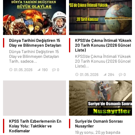
Dünya Tarihini Değiştiren 15
KPSS’de Çıkma İhtimali Yüksek
Olay ve Bilinmeyen Detayları
20 Tarih Konusu (2026 Güncel
Liste)
Dünya Tarihini Değiştiren 15
Olay ve Bilinmeyen Detayları
KPSS’de Çıkma İhtimali Yüksek
Tarih, sadece...
20 Tarih Konusu (2026 Güncel
Liste)...
01.05.2026
190
0
01.05.2026
284
0
KPSS Tarih Ezberlemenin En
Suriye’de Osmanlı Sonrası
Kolay Yolu: Taktikler ve
Nusayriler
Kodlamalar
19.yy sonu, 20.yy başında