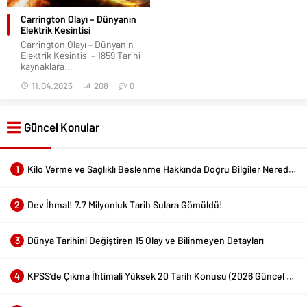
Carrington Olayı – Dünyanın
Elektrik Kesintisi
Carrington Olayı – Dünyanın
Elektrik Kesintisi – 1859 Tarihi
kaynaklara...
11.04.2025
208
0
Güncel Konular
1
Kilo Verme ve Sağlıklı Beslenme Hakkında Doğru Bilgiler Nerede Bulunur?
2
Dev İhmal! 7.7 Milyonluk Tarih Sulara Gömüldü!
3
Dünya Tarihini Değiştiren 15 Olay ve Bilinmeyen Detayları
4
KPSS’de Çıkma İhtimali Yüksek 20 Tarih Konusu (2026 Güncel Liste)