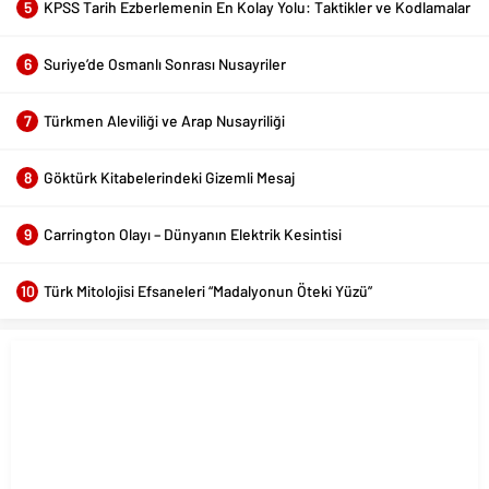
5
KPSS Tarih Ezberlemenin En Kolay Yolu: Taktikler ve Kodlamalar
6
Suriye’de Osmanlı Sonrası Nusayriler
7
Türkmen Aleviliği ve Arap Nusayriliği
8
Göktürk Kitabelerindeki Gizemli Mesaj
9
Carrington Olayı – Dünyanın Elektrik Kesintisi
10
Türk Mitolojisi Efsaneleri “Madalyonun Öteki Yüzü”