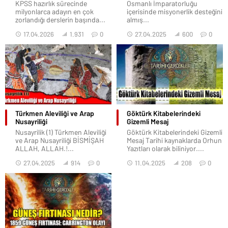
KPSS hazırlık sürecinde
Osmanlı İmparatorluğu
milyonlarca adayın en çok
içerisinde misyonerlik desteğini
zorlandığı derslerin başında...
almış...
17.04.2026
1.931
0
27.04.2025
600
0
Türkmen Aleviliği ve Arap
Göktürk Kitabelerindeki
Nusayriliği
Gizemli Mesaj
Nusayrilik (1) Türkmen Aleviliği
Göktürk Kitabelerindeki Gizemli
ve Arap Nusayriliği BİSMİŞAH
Mesaj Tarihi kaynaklarda Orhun
ALLAH, ALLAH.!...
Yazıtları olarak biliniyor....
27.04.2025
914
0
11.04.2025
208
0