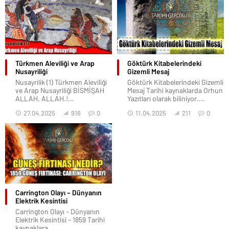
Dünya Tarihini Değiştiren 15
KPSS’de Çıkma İhtimali Yüksek
Olay ve Bilinmeyen Detayları
20 Tarih Konusu (2026 Güncel
Liste)
Dünya Tarihini Değiştiren 15
Olay ve Bilinmeyen Detayları
Başlıklar1 KPSS’de Çıkma
Tarih, sadece...
İhtimali Yüksek 20 Tarih
Konusu (2026 Güncel...
01.05.2026
196
0
01.05.2026
291
0
KPSS Tarih Ezberlemenin En
Suriye’de Osmanlı Sonrası
Kolay Yolu: Taktikler ve
Nusayriler
Kodlamalar
19.yy sonu, 20.yy başında
KPSS hazırlık sürecinde
Osmanlı İmparatorluğu
milyonlarca adayın en çok
içerisinde misyonerlik desteğini
zorlandığı derslerin başında...
almış...