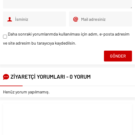
Halep’te yerle bir
Ortadoğu’yu
oldu!
parçalama planı!
ETİKETLER:
Allah’ yazan kumaşlar
,
Allah’ yazılı yüzük
,
Viking mezarları
tarihigercekler
YAZARA AİT TÜM YAZILAR
BİR YORUM YAZIN