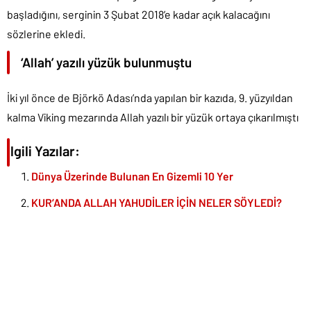
göze çarpmazı. Bazı kaynaklara göre, Müslüman Araplar,
ticaret veya başka amaçlar için Batı’ya yolculuk ediyordu.”
şeklinde konuştu.
Başlıklar
[
Göster
]
‘Vikingler, İslamiyet ve cennet hayatından
etkilendi’
Vikinglerin ölüm sonrası yaşam düşüncesine sahip olduğunu
gösteren birçok bulguya rastladıklarını söyleyen Larsson,
”Viking tanrısı Oden’in, Asya’dan göç edip İsveç’in Malardalen
bölgesine yerleşen bir savaşçı olduğu söylenir. Vikingler
ölümden sonra da hayatın devam ettiğini ve cennette sonsuz
yaşamın olduğuna inanıyordu. Bu inanış, doğrudan İslam’dan
etkilenmişti.” ifadelerine yer verdi.