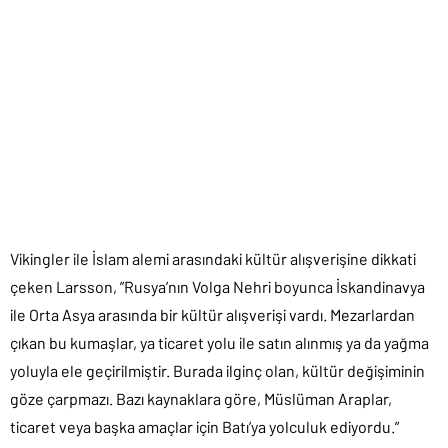
kullanıldığı Kufi yazı türüyle yazıldığı ifade edildi.
Sözcüklerin Arap harflerinin düz, köşeli ve geometrik olarak
kullanıldığı Kufi yazı türüyle yazıldıklarına işaret eden Larsson,
”Vikingler, ölülerini elbise ve mücevherleriyle gömüyordu.
Mezarlarda üstlerine gümüş şeritlerle Allah ve Ali ifadeleri
işlenmiş bazı ipek giysiler ve kumaşlar bulduk. Keşif, heyecana
neden oldu. Bu ifadelerin işlendiği giysiler, genellikle ölünün
baş ucuna konulmuş. Bu ifadelere bazı yastıklarda da
karşılaştık.” dedi.