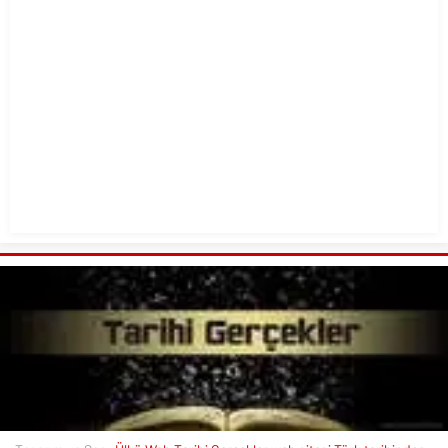
6
Suriye’de Osmanlı Sonrası Nusayriler
7
Türkmen Aleviliği ve Arap Nusayriliği
8
Göktürk Kitabelerindeki Gizemli Mesaj
9
Carrington Olayı – Dünyanın Elektrik Kesintisi
10
Türk Mitolojisi Efsaneleri “Madalyonun Öteki Yüzü”