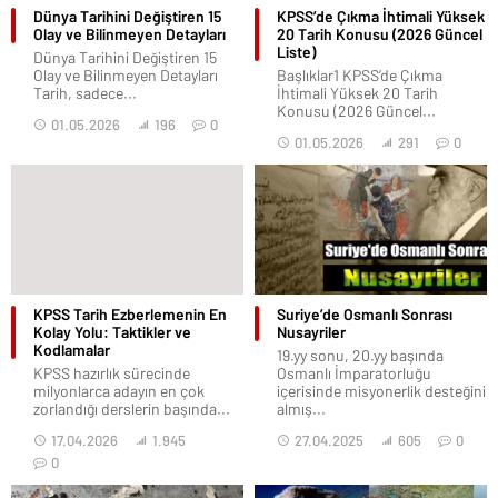
Güncel Konular
Kilo Verme ve Sağlıklı
Dev İhmal! 7.7 Milyonluk Tarih
Beslenme Hakkında Doğru
Sulara Gömüldü!
Bilgiler Nerede Bulunur?
Başlıklar1 Dev İhmal! 7.7
Kilo Verme ve Sağlıklı Beslenme
Milyonluk Tarih Sulara
Hakkında Doğru Bilgiler Nerede
Gömüldü! Arkeoloji Dünyası...
Bulunur?...
24.06.2026
198
0
09.07.2026
122
0