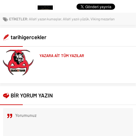
ÖNCEKİ KONU
SONRAKİ KONU
Osmanlı’nın 24 eseri
Türkiye ve