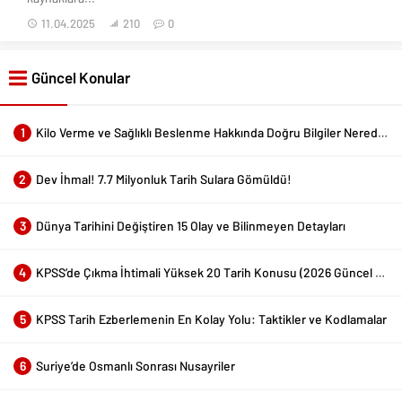
17.04.2026
1.945
27.04.2025
605
0
0
Türkmen Aleviliği ve Arap
Göktürk Kitabelerindeki
Nusayriliği
Gizemli Mesaj
Nusayrilik (1) Türkmen Aleviliği
Göktürk Kitabelerindeki Gizemli
ve Arap Nusayriliği BİSMİŞAH
Mesaj Tarihi kaynaklarda Orhun
ALLAH, ALLAH.!...
Yazıtları olarak biliniyor....
27.04.2025
916
0
11.04.2025
211
0
Carrington Olayı – Dünyanın