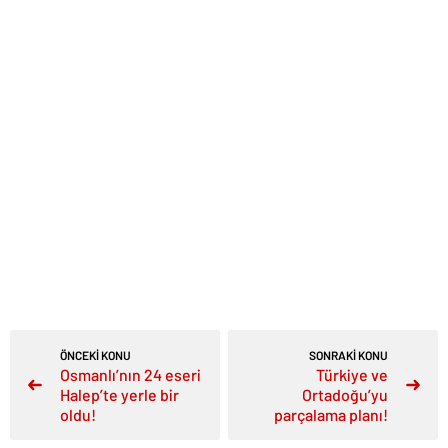
Larsson, mezarlarda bulunan giysi ve kumaşların geçen
haftadan itibaren Enköping Müzesi’nde sergilenmeye
başladığını, serginin 3 Şubat 2018’e kadar açık kalacağını
sözlerine ekledi.
‘Allah’ yazılı yüzük bulunmuştu
İki yıl önce de Björkö Adası’nda yapılan bir kazıda, 9. yüzyıldan
kalma Viking mezarında Allah yazılı bir yüzük ortaya çıkarılmıştı
İlgili Yazılar:
Dünya Üzerinde Bulunan En Gizemli 10 Yer
KUR’ANDA ALLAH YAHUDİLER İÇİN NELER SÖYLEDİ?