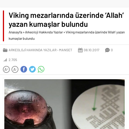
Viking mezarlarında üzerinde ‘Allah’
yazan kumaşlar bulundu
Anasayfa
»
Arkeoloji Hakkında Yazılar
»
Viking mezarlarında üzerinde ‘Allah’ yazan
kumaşlar bulundu
ARKEOLOJI HAKKINDA YAZILAR
MANSET
08.10.2017
0
2.705
A
A
+
-