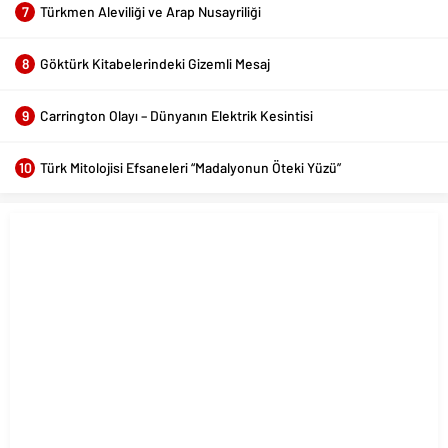
Elektrik Kesintisi
Carrington Olayı – Dünyanın
Elektrik Kesintisi – 1859 Tarihi
kaynaklara...
11.04.2025
210
0
Güncel Konular
1
Kilo Verme ve Sağlıklı Beslenme Hakkında Doğru Bilgiler Nerede Bulunur?
2
Dev İhmal! 7.7 Milyonluk Tarih Sulara Gömüldü!
3
Dünya Tarihini Değiştiren 15 Olay ve Bilinmeyen Detayları
4
KPSS’de Çıkma İhtimali Yüksek 20 Tarih Konusu (2026 Güncel Liste)
5
KPSS Tarih Ezberlemenin En Kolay Yolu: Taktikler ve Kodlamalar