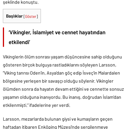
Vikingler ile İslam alemi arasındaki kültür alışverişine dikkati
çeken Larsson, ”Rusya’nın Volga Nehri boyunca İskandinavya
ile Orta Asya arasında bir kültür alışverişi vardı. Mezarlardan
çıkan bu kumaşlar, ya ticaret yolu ile satın alınmış ya da yağma
yoluyla ele geçirilmiştir. Burada ilginç olan, kültür değişiminin