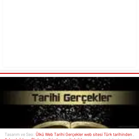
Tasarım ve Seo:
Ülkü Web
Tarihi Gerçekler web sitesi
Türk tarihinden
,