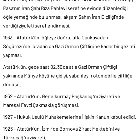
Paşa’nın İran Şahı Rıza Pehlevi şerefine evinde düzenlediği
öğle yemeğinde bulunması, akşam Şah’ın İran Elçiliği’nde
verdiği ziyafeti şereflendirmesi.
1933 – Atatürk’ün, öğleye doğru, atla Çankaya’dan
Söğütözü’ne, oradan da Gazi Orman Çiftliği’ne kadar bir gezinti
yapması.
Atatürk’ün, gece saat 02.30’da atla Gazi Orman Çiftliği
yakınında Mühye köyüne gidişi, sabahleyin otomobille çiftliğe
dönüşü.
1932 – Atatürk’ün, Genelkurmay Başkanlığı’nı ziyareti ve
Mareşal Fevzi Çakmakla görüşmesi.
1927 – Hukuk Usulü Muhakemelerine İlişkin Kanun kabul edildi.
1926 – Atatürk’ün, İzmir’de Bornova Ziraat Mektebi’ni ve
Türkocağı’nı ziyareti.