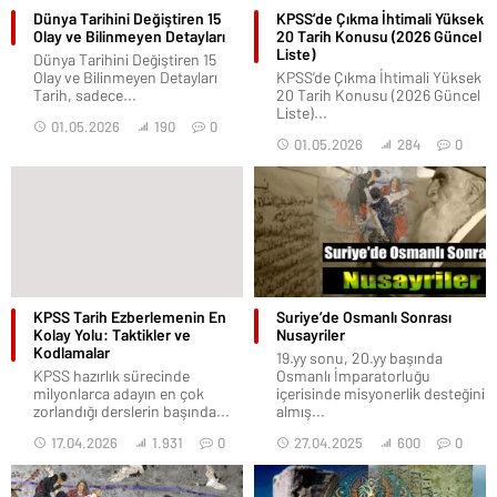
Dünya Tarihini Değiştiren 15
KPSS’de Çıkma İhtimali Yüksek
Olay ve Bilinmeyen Detayları
20 Tarih Konusu (2026 Güncel
Liste)
Dünya Tarihini Değiştiren 15
Olay ve Bilinmeyen Detayları
KPSS’de Çıkma İhtimali Yüksek
Tarih, sadece...
20 Tarih Konusu (2026 Güncel
Liste)...
01.05.2026
190
0
01.05.2026
284
0
KPSS Tarih Ezberlemenin En
Suriye’de Osmanlı Sonrası
Kolay Yolu: Taktikler ve
Nusayriler
Kodlamalar
19.yy sonu, 20.yy başında
KPSS hazırlık sürecinde
Osmanlı İmparatorluğu
milyonlarca adayın en çok
içerisinde misyonerlik desteğini
zorlandığı derslerin başında...
almış...
17.04.2026
1.931
0
27.04.2025
600
0