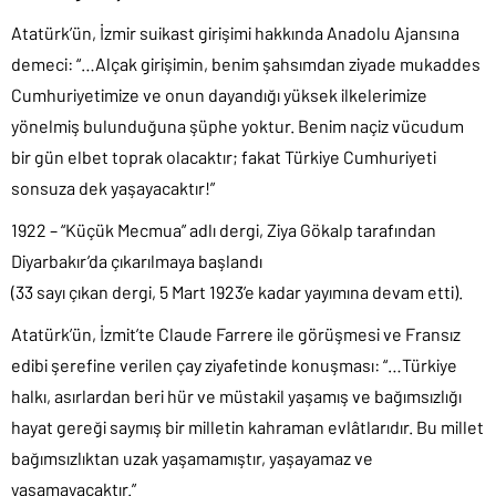
Atatürk’ün, İzmir suikast girişimi hakkında Anadolu Ajansına
demeci: “…Alçak girişimin, benim şahsımdan ziyade mukaddes
Cumhuriyetimize ve onun dayandığı yüksek ilkelerimize
yönelmiş bulunduğuna şüphe yoktur. Benim naçiz vücudum
bir gün elbet toprak olacaktır; fakat Türkiye Cumhuriyeti
sonsuza dek yaşayacaktır!”
1922 – “Küçük Mecmua” adlı dergi, Ziya Gökalp tarafından
Diyarbakır’da çıkarılmaya başlandı
(33 sayı çıkan dergi, 5 Mart 1923’e kadar yayımına devam etti).
Atatürk’ün, İzmit’te Claude Farrere ile görüşmesi ve Fransız
edibi şerefine verilen çay ziyafetinde konuşması: “…Türkiye
halkı, asırlardan beri hür ve müstakil yaşamış ve bağımsızlığı
hayat gereği saymış bir milletin kahraman evlâtlarıdır. Bu millet
bağımsızlıktan uzak yaşamamıştır, yaşayamaz ve
yaşamayacaktır.”