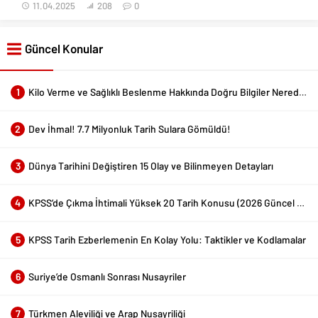
11.04.2025
208
0
Güncel Konular
1
Kilo Verme ve Sağlıklı Beslenme Hakkında Doğru Bilgiler Nerede Bulunur?
2
Dev İhmal! 7.7 Milyonluk Tarih Sulara Gömüldü!
3
Dünya Tarihini Değiştiren 15 Olay ve Bilinmeyen Detayları
4
KPSS’de Çıkma İhtimali Yüksek 20 Tarih Konusu (2026 Güncel Liste)
5
KPSS Tarih Ezberlemenin En Kolay Yolu: Taktikler ve Kodlamalar
6
Suriye’de Osmanlı Sonrası Nusayriler
7
Türkmen Aleviliği ve Arap Nusayriliği