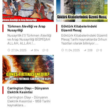
Türkmen Aleviliği ve Arap
Göktürk Kitabelerindeki
Nusayriliği
Gizemli Mesaj
Nusayrilik (1) Türkmen Aleviliği
Göktürk Kitabelerindeki Gizemli
ve Arap Nusayriliği BİSMİŞAH
Mesaj Tarihi kaynaklarda Orhun
ALLAH, ALLAH.!...
Yazıtları olarak biliniyor....
27.04.2025
914
0
11.04.2025
208
0
Carrington Olayı – Dünyanın
Elektrik Kesintisi
Carrington Olayı – Dünyanın
Elektrik Kesintisi – 1859 Tarihi
kaynaklara...