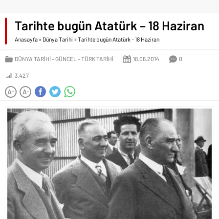
Tarihte bugün Atatürk – 18 Haziran
Anasayfa
»
Dünya Tarihi
»
Tarihte bugün Atatürk – 18 Haziran
DÜNYA TARIHI
GÜNCEL
TÜRK TARIHI
18.06.2014
0
3.427
A
A
+
-