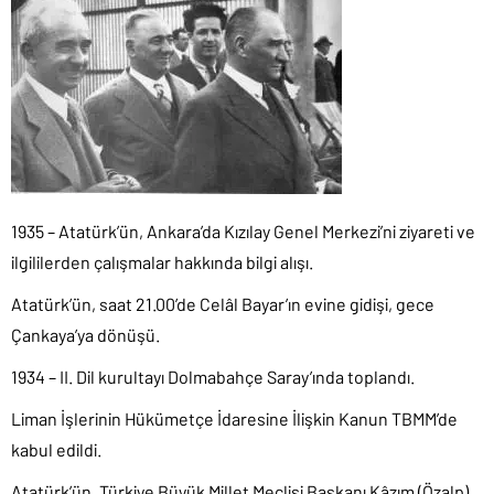
1935 – Atatürk’ün, Ankara’da Kızılay Genel Merkezi’ni ziyareti ve
ilgililerden çalışmalar hakkında bilgi alışı.
Atatürk’ün, saat 21.00’de Celâl Bayar’ın evine gidişi, gece
Çankaya’ya dönüşü.
1934 – II. Dil kurultayı Dolmabahçe Saray’ında toplandı.
Liman İşlerinin Hükümetçe İdaresine İlişkin Kanun TBMM’de
kabul edildi.
Atatürk’ün, Türkiye Büyük Millet Meclisi Başkanı Kâzım (Özalp)