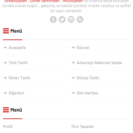
Arkeolojiden
,
Dinler tarihinden
,
mitolojiden
ve onlarca daha konudan
sürekli olarak özgün , gelişmiş ve kaliteli içerikler üreten tarafsız ve şeffaf
bir yayın adresidir.
Menü
Anasayfa
Güncel
Türk Tarihi
Arkeoloji Hakkında Yazılar
Dinler Tarihi
Dünya Tarihi
Diğerleri
Site Haritası
Menü
Profil
Tüm Yazarlar