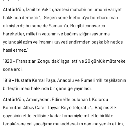
Atatürk’ün, İzmit’te Vakit gazetesi muhabirine umumî vaziyet
hakkında demeci: “…Geçen sene İnebolu’yu bombardıman
etmişlerdi; bu sene de Samsun’u. Bu gibi canavarca
hareketler, milletin vatanını ve bağımsızlığını savunma
yolundaki azim ve imanını kuvvetlendirmden başka bir netice
hasıl etmez.”
1920 – Fransızlar, Zonguldak’ı işgal etti ve 20 günlük mütareke
sona erdi.
1919 – Mustafa Kemal Paşa, Anadolu ve Rumeli milli teşkilatının
birleştirilmesi hakkında bir genelge yayınladı.
Atatürk’ün, Amasya’dan, Edirne’de bulunan I. Kolordu
Komutanı Albay Cafer Tayyar Bey’e telgrafı: “…Bağımsızlık
gayesinin elde edilişine kadar tamamiyle milletle birlikte,
fedakârane çalışacağıma mukaddesatım namına yemin ettim.