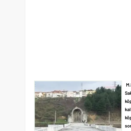
M.
Sak
kö
kal
köp
so