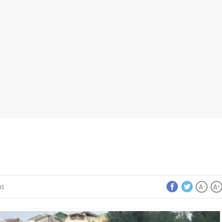
A
A
-
+
93