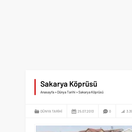
Sakarya Köprüsü
Anasayfa
»
Dünya Tarihi
»
Sakarya Köprüsü
DÜNYA TARIHI
25.07.2013
0
3.3