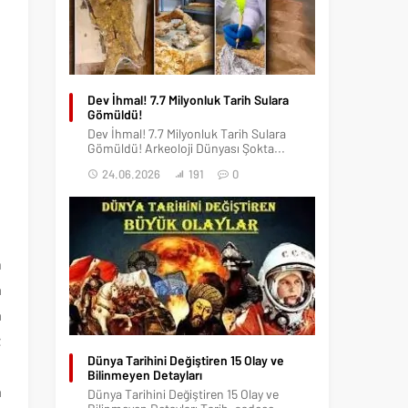
Dev İhmal! 7.7 Milyonluk Tarih Sulara
Gömüldü!
Dev İhmal! 7.7 Milyonluk Tarih Sulara
Gömüldü! Arkeoloji Dünyası Şokta...
24.06.2026
191
0
m
a
a
t
Dünya Tarihini Değiştiren 15 Olay ve
n
Bilinmeyen Detayları
a
Dünya Tarihini Değiştiren 15 Olay ve