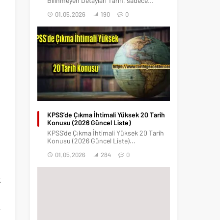
Bilinmeyen Detayları Tarih, sadece...
01.05.2026
190
0
KPSS’de Çıkma İhtimali Yüksek 20 Tarih
Konusu (2026 Güncel Liste)
KPSS’de Çıkma İhtimali Yüksek 20 Tarih
Konusu (2026 Güncel Liste)...
01.05.2026
284
0
k
i
.