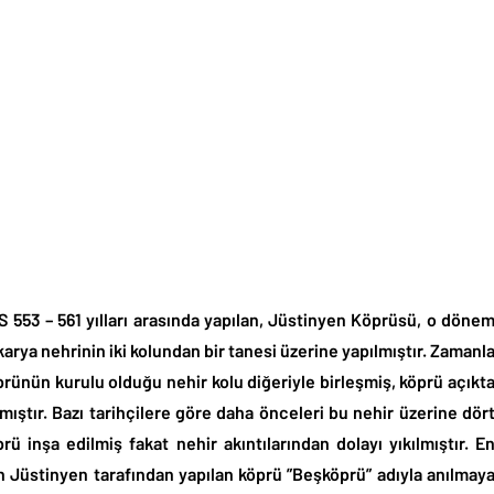
S 553 – 561 yılları arasında yapılan, Jüstinyen Köprüsü, o döne
arya nehrinin iki kolundan bir tanesi üzerine yapılmıştır. Zamanl
prünün kurulu olduğu nehir kolu diğeriyle birleşmiş, köprü açıkt
mıştır. Bazı tarihçilere göre daha önceleri bu nehir üzerine dör
rü inşa edilmiş fakat nehir akıntılarından dolayı yıkılmıştır. E
n Jüstinyen tarafından yapılan köprü ”Beşköprü” adıyla anılmay