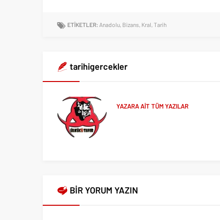
ETİKETLER:
Anadolu
,
Bizans
,
Kral
,
Tarih
tarihigercekler
YAZARA AİT TÜM YAZILAR
BİR YORUM YAZIN