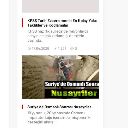
KPSS Tarih Ezberlemenin En Kolay Yolu:
Taktikler ve Kodlamalar
KPSS hazırlık sürecinde milyonlarca
adayın en çok zorlandığı derslerin
başında...
17.04.2026
1.931
0
Suriye’de Osmanlı Sonrası Nusayriler
19.yy sonu, 20.yy başında Osmanlı
İmparatorluğu içerisinde misyonerlik
desteğini almış...