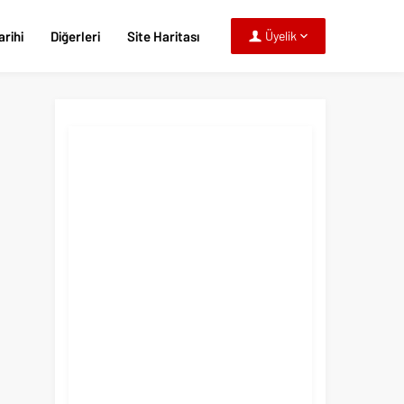
rihi
Diğerleri
Site Haritası
Üyelik