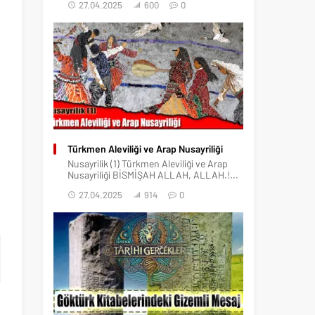
27.04.2025
600
0
Türkmen Aleviliği ve Arap Nusayriliği
Nusayrilik (1) Türkmen Aleviliği ve Arap
Nusayriliği BİSMİŞAH ALLAH, ALLAH.!...
27.04.2025
914
0