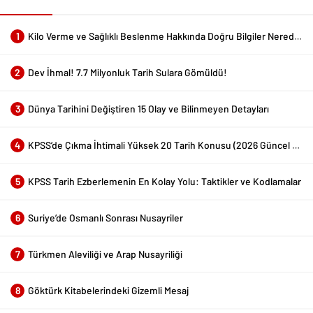
1
Kilo Verme ve Sağlıklı Beslenme Hakkında Doğru Bilgiler Nerede Bulunur?
2
Dev İhmal! 7.7 Milyonluk Tarih Sulara Gömüldü!
3
Dünya Tarihini Değiştiren 15 Olay ve Bilinmeyen Detayları
4
KPSS’de Çıkma İhtimali Yüksek 20 Tarih Konusu (2026 Güncel Liste)
5
KPSS Tarih Ezberlemenin En Kolay Yolu: Taktikler ve Kodlamalar
6
Suriye’de Osmanlı Sonrası Nusayriler
7
Türkmen Aleviliği ve Arap Nusayriliği
8
Göktürk Kitabelerindeki Gizemli Mesaj