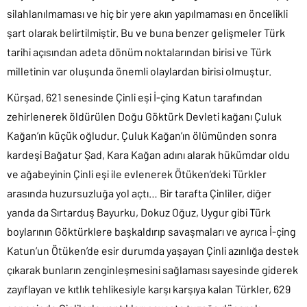
silahlanılmaması ve hiç bir yere akın yapılmaması en öncelikli
şart olarak belirtilmiştir. Bu ve buna benzer gelişmeler Türk
tarihi açısından adeta dönüm noktalarından birisi ve Türk
milletinin var oluşunda önemli olaylardan birisi olmuştur.
Kürşad, 621 senesinde Çinli eşi İ-çing Katun tarafından
zehirlenerek öldürülen Doğu Göktürk Devleti kağanı Çuluk
Kağan’ın küçük oğludur. Çuluk Kağan’ın ölümünden sonra
kardeşi Bağatur Şad, Kara Kağan adını alarak hükümdar oldu
ve ağabeyinin Çinli eşi ile evlenerek Ötüken’deki Türkler
arasında huzursuzluğa yol açtı… Bir tarafta Çinliler, diğer
yanda da Sırtarduş Bayurku, Dokuz Oğuz, Uygur gibi Türk
boylarının Göktürklere başkaldırıp savaşmaları ve ayrıca İ-çing
Katun’un Ötüken’de esir durumda yaşayan Çinli azınlığa destek
çıkarak bunların zenginleşmesini sağlaması sayesinde giderek
zayıflayan ve kıtlık tehlikesiyle karşı karşıya kalan Türkler, 629