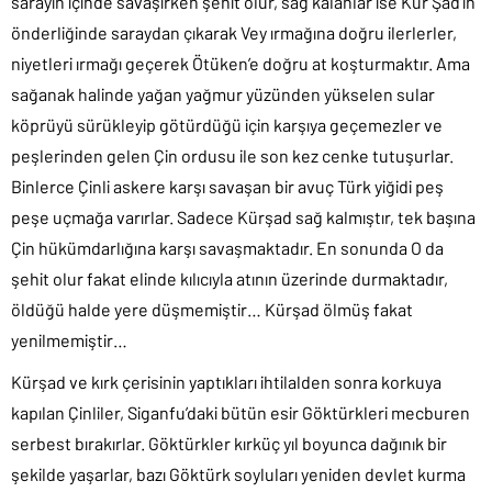
sarayın içinde savaşırken şehit olur, sağ kalanlar ise Kür Şad’ın
önderliğinde saraydan çıkarak Vey ırmağına doğru ilerlerler,
niyetleri ırmağı geçerek Ötüken’e doğru at koşturmaktır. Ama
sağanak halinde yağan yağmur yüzünden yükselen sular
köprüyü sürükleyip götürdüğü için karşıya geçemezler ve
peşlerinden gelen Çin ordusu ile son kez cenke tutuşurlar.
Binlerce Çinli askere karşı savaşan bir avuç Türk yiğidi peş
peşe uçmağa varırlar. Sadece Kürşad sağ kalmıştır, tek başına
Çin hükümdarlığına karşı savaşmaktadır. En sonunda O da
şehit olur fakat elinde kılıcıyla atının üzerinde durmaktadır,
öldüğü halde yere düşmemiştir… Kürşad ölmüş fakat
yenilmemiştir…
Kürşad ve kırk çerisinin yaptıkları ihtilalden sonra korkuya
kapılan Çinliler, Siganfu’daki bütün esir Göktürkleri mecburen
serbest bırakırlar. Göktürkler kırküç yıl boyunca dağınık bir
şekilde yaşarlar, bazı Göktürk soyluları yeniden devlet kurma