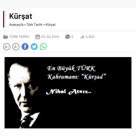
Kürşat
Anasayfa
»
Türk Tarihi
»
Kürşat
TÜRK TARIHI
04.04.2014
0
4.545
A
A
+
-