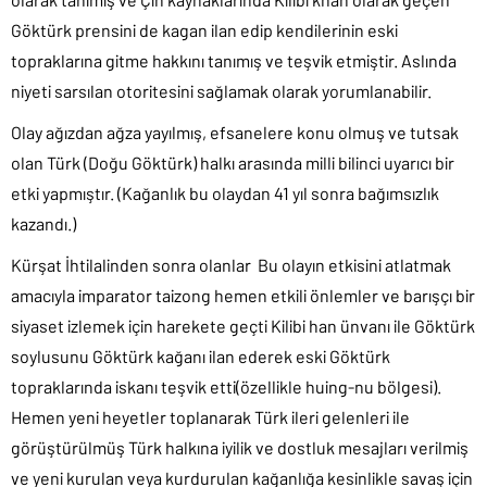
Göktürk prensini de kagan ilan edip kendilerinin eski
topraklarına gitme hakkını tanımış ve teşvik etmiştir. Aslında
niyeti sarsılan otoritesini sağlamak olarak yorumlanabilir.
Olay ağızdan ağza yayılmış, efsanelere konu olmuş ve tutsak
olan Türk (Doğu Göktürk) halkı arasında milli bilinci uyarıcı bir
etki yapmıştır. (Kağanlık bu olaydan 41 yıl sonra bağımsızlık
kazandı.)
Kürşat İhtilalinden sonra olanlar Bu olayın etkisini atlatmak
amacıyla imparator taizong hemen etkili önlemler ve barışçı bir
siyaset izlemek için harekete geçti Kilibi han ünvanı ile Göktürk
soylusunu Göktürk kağanı ilan ederek eski Göktürk
topraklarında iskanı teşvik etti(özellikle huing-nu bölgesi).
Hemen yeni heyetler toplanarak Türk ileri gelenleri ile
görüştürülmüş Türk halkına iyilik ve dostluk mesajları verilmiş
ve yeni kurulan veya kurdurulan kağanlığa kesinlikle savaş için