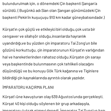
bulundurulmak için, o dönemdeki Çin başkenti Şangan’a
sürüldü. ( Bugünkü adı Sian olan Şangan günümüzdeki Çin
başkenti Pekin’in kuşuçuşu 910 km kadar güneybatısındadır.)
Kürşat’ın çok güçlü ve etkileyici biri olduğu,çok usta bir
cengaver ve silahşör olduğu,insanlarda hayranlık
uyandırdığı,ve bu yüzden çin imparatoru Tai Zong’un bile
gözünü korkuttuğu, çin imparatorunun Kürşat’ın varlığından
hal ve hareketlerinden rahatsız olduğu.Kürşatın çin sarayı
veya başkentinde bulunmasının çok tehlikeli olacağını
düşündüğü ve bu konuyu Gök Türk kağanına ve Tiginlere
bildirdiği çin kaynaklarında ayrıntılı olarak yazılıdır.
İMPARATORU KAÇIRMA PLANI
Kürşat’ı üne kavuşturan olay 639 Ağustos’unda gerçekleşti.
Kürşat 40 kişi olduğu söylenen bir grup arkadaşıyla,
imparatoru tutsak etmeyi denedi. İmparator Tai Sung’un bazı