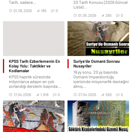
Tarih, sadece...
20 Tarih Konusu (2026 Güncel
Liste)...
01.05.2026
185
0
01.05.2026
265
0
KPSS Tarih Ezberlemenin En
Suriye’de Osmanlı Sonrası
Kolay Yolu: Taktikler ve
Nusayriler
Kodlamalar
19.yy sonu, 20.yy başında
KPSS hazırlık sürecinde
Osmanlı İmparatorluğu
milyonlarca adayın en çok
içerisinde misyonerlik desteğini
zorlandığı derslerin başında...
almış...
17.04.2026
1.916
0
27.04.2025
590
0