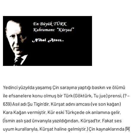
Yedinci yüzyılda yaşamış Çin sarayına yaptığı baskın ve ölümü
ile efsanelere konu olmuş bir Türk (Göktürk, Tu jue) prensi, (? –
639) Asıl adı Şu Tigin’dir. Kürşat adını amcası (ve son kağan)
Kara Kağan vermiştir. Kür eski Türkçede ok anlamına gelir.
(İsmin aslı şad ünvanıyla yazıldığından, Kürşad’tır. Fakat ses
uyum kurallarıyla, Kürşat haline gelmiştir.) Çin kaynaklarında 阿