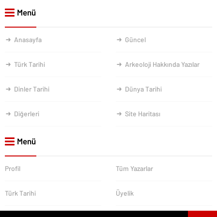
Menü
Anasayfa
Güncel
Türk Tarihi
Arkeoloji Hakkında Yazılar
Dinler Tarihi
Dünya Tarihi
Diğerleri
Site Haritası
Menü
Profil
Tüm Yazarlar
Türk Tarihi
Üyelik