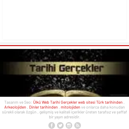
Tasarım ve Seo:
Ülkü Web
Tarihi Gerçekler web sitesi
Türk tarihinden
,
Arkeolojiden
,
Dinler tarihinden
,
mitolojiden
ve onlarca daha konudan
sürekli olarak özgün , gelişmiş ve kaliteli içerikler üreten tarafsız ve şeffaf
bir yayın adresidir.