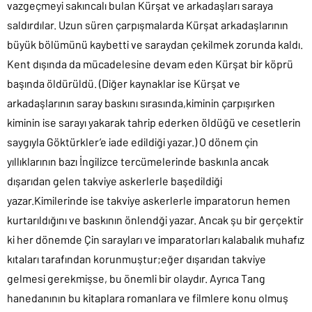
vazgeçmeyi sakıncalı bulan Kürşat ve arkadaşları saraya
saldırdılar. Uzun süren çarpışmalarda Kürşat arkadaşlarının
büyük bölümünü kaybetti ve saraydan çekilmek zorunda kaldı.
Kent dışında da mücadelesine devam eden Kürşat bir köprü
başında öldürüldü. (Diğer kaynaklar ise Kürşat ve
arkadaşlarının saray baskını sırasında,kiminin çarpışırken
kiminin ise sarayı yakarak tahrip ederken öldüğü ve cesetlerin
saygıyla Göktürkler’e iade edildiği yazar.) O dönem çin
yıllıklarının bazı İngilizce tercümelerinde baskınla ancak
dışarıdan gelen takviye askerlerle başedildiği
yazar.Kimilerinde ise takviye askerlerle imparatorun hemen
kurtarıldığını ve baskının önlendği yazar. Ancak şu bir gerçektir
ki her dönemde Çin sarayları ve imparatorları kalabalık muhafız
kıtaları tarafından korunmuştur;eğer dışarıdan takviye
gelmesi gerekmişse, bu önemli bir olaydır. Ayrıca Tang
hanedanının bu kitaplara romanlara ve filmlere konu olmuş