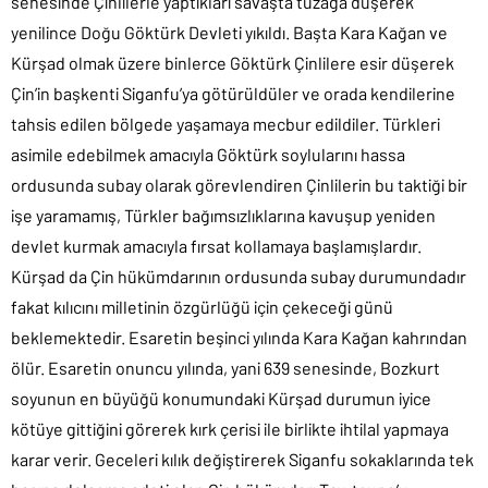
senesinde Çinlilerle yaptıkları savaşta tuzağa düşerek
yenilince Doğu Göktürk Devleti yıkıldı. Başta Kara Kağan ve
Kürşad olmak üzere binlerce Göktürk Çinlilere esir düşerek
Çin’in başkenti Siganfu’ya götürüldüler ve orada kendilerine
tahsis edilen bölgede yaşamaya mecbur edildiler. Türkleri
asimile edebilmek amacıyla Göktürk soylularını hassa
ordusunda subay olarak görevlendiren Çinlilerin bu taktiği bir
işe yaramamış, Türkler bağımsızlıklarına kavuşup yeniden
devlet kurmak amacıyla fırsat kollamaya başlamışlardır.
Kürşad da Çin hükümdarının ordusunda subay durumundadır
fakat kılıcını milletinin özgürlüğü için çekeceği günü
beklemektedir. Esaretin beşinci yılında Kara Kağan kahrından
ölür. Esaretin onuncu yılında, yani 639 senesinde, Bozkurt
soyunun en büyüğü konumundaki Kürşad durumun iyice
kötüye gittiğini görerek kırk çerisi ile birlikte ihtilal yapmaya
karar verir. Geceleri kılık değiştirerek Siganfu sokaklarında tek