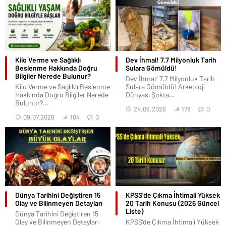
Kilo Verme ve Sağlıklı
Dev İhmal! 7.7 Milyonluk Tarih
Beslenme Hakkında Doğru
Sulara Gömüldü!
Bilgiler Nerede Bulunur?
Dev İhmal! 7.7 Milyonluk Tarih
Kilo Verme ve Sağlıklı Beslenme
Sulara Gömüldü! Arkeoloji
Hakkında Doğru Bilgiler Nerede
Dünyası Şokta...
Bulunur?...
24.06.2026
178
0
09.07.2026
104
0
Dünya Tarihini Değiştiren 15
KPSS’de Çıkma İhtimali Yüksek
Olay ve Bilinmeyen Detayları
20 Tarih Konusu (2026 Güncel
Liste)
Dünya Tarihini Değiştiren 15
Olay ve Bilinmeyen Detayları
KPSS’de Çıkma İhtimali Yüksek