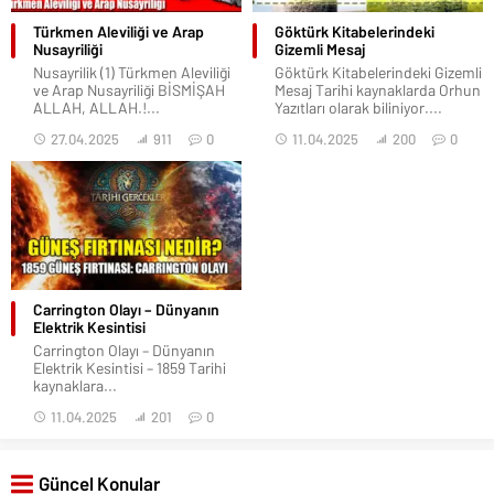
Türkmen Aleviliği ve Arap
Göktürk Kitabelerindeki
Nusayriliği
Gizemli Mesaj
Nusayrilik (1) Türkmen Aleviliği
Göktürk Kitabelerindeki Gizemli
ve Arap Nusayriliği BİSMİŞAH
Mesaj Tarihi kaynaklarda Orhun
ALLAH, ALLAH.!...
Yazıtları olarak biliniyor....
27.04.2025
911
0
11.04.2025
200
0
Carrington Olayı – Dünyanın
Elektrik Kesintisi
Carrington Olayı – Dünyanın
Elektrik Kesintisi – 1859 Tarihi
kaynaklara...
11.04.2025
201
0
Güncel Konular