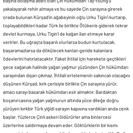
başına dolaşma adeti olan Çin hükümdarı Tay-tsung’u
yakalayarak rehin almaya ve bu sayede Çin sarayına girerek
orada bulunan Kürşad’ın ağabeyinin oğlu Urku Tigin’i kurtarıp,
toplayabildikleri kadar Türk ile birlikte Ötüken’e giderek tekrar
devlet kurmaya, Urku Tigin’i de kağan ilan etmeye karar
verirler. Bu uğraşta başarılı olurlarsa budun kurtulacak,
başaramazlarsa da dökülecek kanları geride kalanlara
ödevlerini hatırlatacaktır. Fakat ihtilal için harekete geçtikleri
gece sağanak halinde yağan yağmur yüzünden Çin hükümdarı
sarayından dışarı çıkmaz. İhtilali ertelemenin sakıncalı olacağını
düşünen Kürşad, kırk çerisiyle birlikte Çin sarayına yürür,
amacı sarayı basarak hükümdarı esir almaktır. Bardaktan
boşanırcasına yağan yağmurun altında yüce dileğe doğru
yürüyen kırkbir Türk yiğidi sarayın kapısına vardıkları anda cenk
başlar. Yüzlerce Çinli askeri öldürürler ama binlercesi
üzerlerine saldırmaya devam eder. Göktürklerin bir kısmı