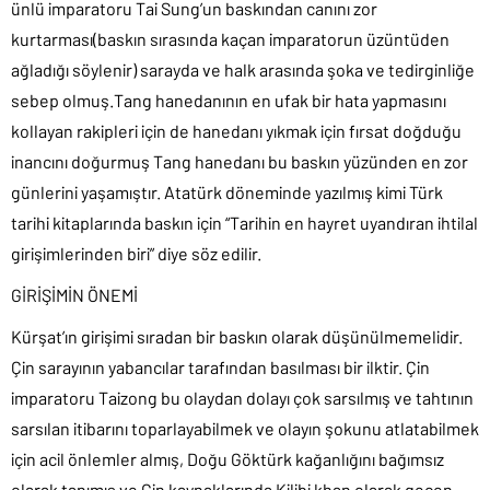
ünlü imparatoru Tai Sung’un baskından canını zor
kurtarması(baskın sırasında kaçan imparatorun üzüntüden
ağladığı söylenir) sarayda ve halk arasında şoka ve tedirginliğe
sebep olmuş.Tang hanedanının en ufak bir hata yapmasını
kollayan rakipleri için de hanedanı yıkmak için fırsat doğduğu
inancını doğurmuş Tang hanedanı bu baskın yüzünden en zor
günlerini yaşamıştır. Atatürk döneminde yazılmış kimi Türk
tarihi kitaplarında baskın için “Tarihin en hayret uyandıran ihtilal
girişimlerinden biri” diye söz edilir.
GİRİŞİMİN ÖNEMİ
Kürşat’ın girişimi sıradan bir baskın olarak düşünülmemelidir.
Çin sarayının yabancılar tarafından basılması bir ilktir. Çin
imparatoru Taizong bu olaydan dolayı çok sarsılmış ve tahtının
sarsılan itibarını toparlayabilmek ve olayın şokunu atlatabilmek
için acil önlemler almış, Doğu Göktürk kağanlığını bağımsız
olarak tanımış ve Çin kaynaklarında Kilibi khan olarak geçen