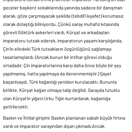
geceler başkent sokaklarında yanında sadece bir danışman
alarak, göze çarpmayacak şekilde (tebdil’i kıyafet) korumasız
olarak dolaştığı biliniyordu. Çünkü saray muhafız kıtasında
görevli Göktürk askerleri vardı. Kürşat ve arkadaşları
imparatoru tutsak ederek, imparatorun yaşamı karşılığında,
Çin’in elindeki Türk tutsakların özgürlüğünü sağlamayı
tasarlamışlardı. (Ancak bunun bir intihar görevi olduğu
ortadadır. Çin imparatorlarına karşı daha önce böyle bir şey
yapılmamış, hatta yapılmaya da denenmemiştir.) Şayet
başarılsaydı, Türk kağanlığı yeniden kurulacaktı. Bununla
birlikte, Kürşat kağan olmaya talip değildi. Sarayda tutuklu
olan Kürşat’in yiğeni Urku Tiğin kurtarılarak, kağanlığa
getirilecekti.
Baskın ve İhtilal girişimi Baskın planlanan sabah büyük fırtına
vardı ve imparator sarayından dışarı çıkmadı.Ancak