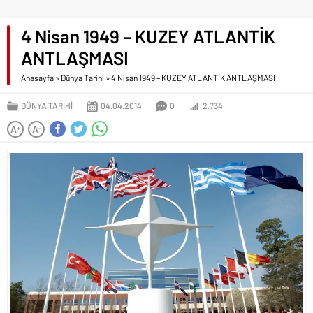
4 Nisan 1949 – KUZEY ATLANTİK
ANTLAŞMASI
Anasayfa
»
Dünya Tarihi
»
4 Nisan 1949 – KUZEY ATLANTİK ANTLAŞMASI
DÜNYA TARIHI
04.04.2014
0
2.734
A
A
+
-