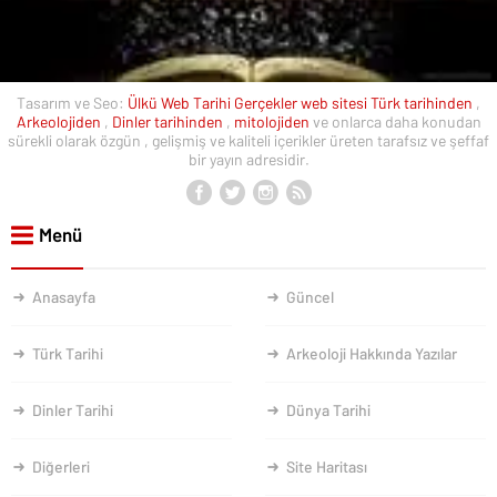
Tasarım ve Seo:
Ülkü Web
Tarihi Gerçekler web sitesi
Türk tarihinden
,
Arkeolojiden
,
Dinler tarihinden
,
mitolojiden
ve onlarca daha konudan
sürekli olarak özgün , gelişmiş ve kaliteli içerikler üreten tarafsız ve şeffaf
bir yayın adresidir.
Menü
Anasayfa
Güncel
Türk Tarihi
Arkeoloji Hakkında Yazılar
Dinler Tarihi
Dünya Tarihi
Diğerleri
Site Haritası