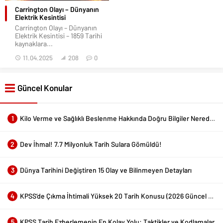
Carrington Olayı – Dünyanın
Elektrik Kesintisi
Carrington Olayı – Dünyanın
Elektrik Kesintisi – 1859 Tarihi
kaynaklara...
11.04.2025
208
0
Güncel Konular
1
Kilo Verme ve Sağlıklı Beslenme Hakkında Doğru Bilgiler Nerede Bulunur?
2
Dev İhmal! 7.7 Milyonluk Tarih Sulara Gömüldü!
3
Dünya Tarihini Değiştiren 15 Olay ve Bilinmeyen Detayları
4
KPSS’de Çıkma İhtimali Yüksek 20 Tarih Konusu (2026 Güncel Liste)
5
KPSS Tarih Ezberlemenin En Kolay Yolu: Taktikler ve Kodlamalar