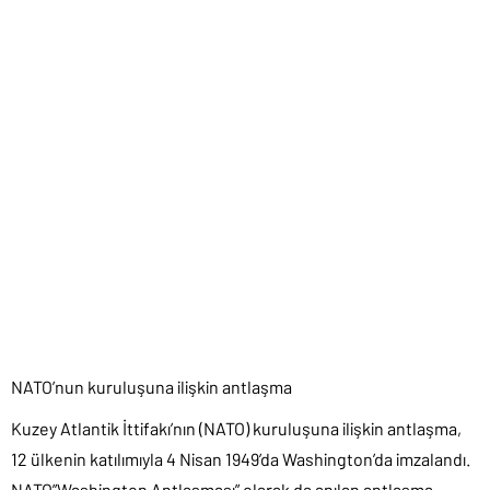
NATO’nun kuruluşuna ilişkin antlaşma
Kuzey Atlantik İttifakı’nın (NATO) kuruluşuna ilişkin antlaşma,
12 ülkenin katılımıyla 4 Nisan 1949’da Washington’da imzalandı.
NATO”Washington Antlaşması” olarak da anılan antlaşma,