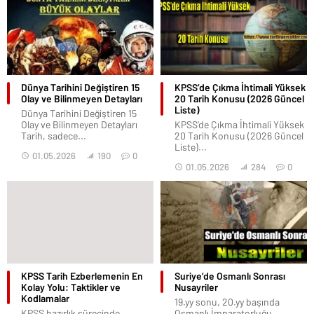
Dünya Tarihini Değiştiren 15
KPSS’de Çıkma İhtimali Yüksek
Olay ve Bilinmeyen Detayları
20 Tarih Konusu (2026 Güncel
Liste)
Dünya Tarihini Değiştiren 15
Olay ve Bilinmeyen Detayları
KPSS’de Çıkma İhtimali Yüksek
Tarih, sadece...
20 Tarih Konusu (2026 Güncel
Liste)...
01.05.2026
190
0
01.05.2026
284
0
KPSS Tarih Ezberlemenin En
Suriye’de Osmanlı Sonrası
Kolay Yolu: Taktikler ve
Nusayriler
Kodlamalar
19.yy sonu, 20.yy başında
KPSS hazırlık sürecinde
Osmanlı İmparatorluğu