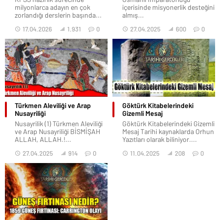
milyonlarca adayın en çok
içerisinde misyonerlik desteğini
zorlandığı derslerin başında...
almış...
17.04.2026
1.931
0
27.04.2025
600
0
Türkmen Aleviliği ve Arap
Göktürk Kitabelerindeki
Nusayriliği
Gizemli Mesaj
Nusayrilik (1) Türkmen Aleviliği
Göktürk Kitabelerindeki Gizemli
ve Arap Nusayriliği BİSMİŞAH
Mesaj Tarihi kaynaklarda Orhun
ALLAH, ALLAH.!...
Yazıtları olarak biliniyor....
27.04.2025
914
0
11.04.2025
208
0