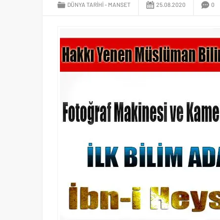
DÜNYA TARIHI
MANSET
25.08.2020
0