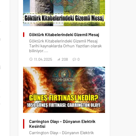
e
r
e
Göktürk Kitabelerindeki Gizemli Mesaj
ı
Göktürk Kitabelerindeki Gizemli Mesaj
Tarihi kaynaklarda Orhun Yazıtları olarak
biliniyor....
ş
11.04.2025
208
0
i
.
m
r
Carrington Olayı – Dünyanın Elektrik
Kesintisi
Carrington Olayı – Dünyanın Elektrik