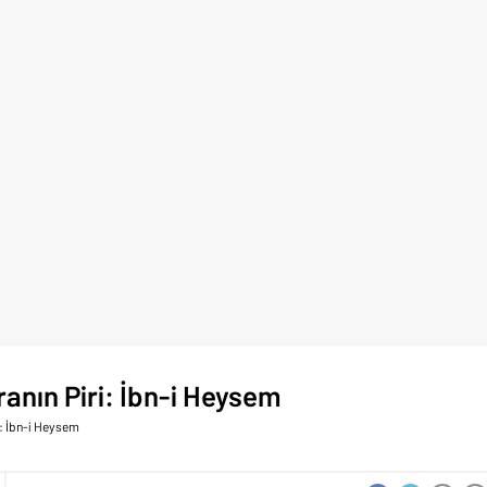
anın Piri: İbn-i Heysem
i: İbn-i Heysem