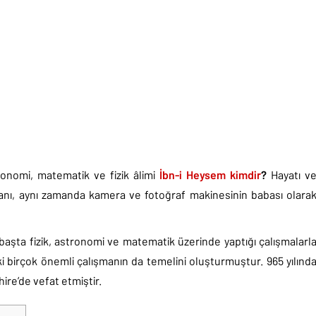
ronomi, matematik ve fizik âlimi
İbn-i Heysem kimdir
?
Hayatı v
sanı, aynı zamanda kamera ve fotoğraf makinesinin babası olara
 başta fizik, astronomi ve matematik üzerinde yaptığı çalışmalarl
 birçok önemli çalışmanın da temelini oluşturmuştur. 965 yılınd
hire’de vefat etmiştir.