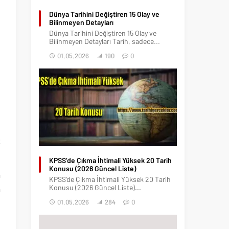
Dünya Tarihini Değiştiren 15 Olay ve
Bilinmeyen Detayları
Dünya Tarihini Değiştiren 15 Olay ve
Bilinmeyen Detayları Tarih, sadece...
01.05.2026
190
0
e
k
KPSS’de Çıkma İhtimali Yüksek 20 Tarih
Konusu (2026 Güncel Liste)
a
KPSS’de Çıkma İhtimali Yüksek 20 Tarih
Konusu (2026 Güncel Liste)...
a
01.05.2026
284
0