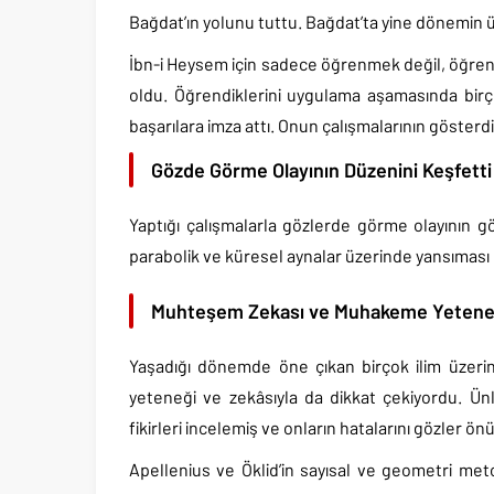
Bağdat’ın yolunu tuttu. Bağdat’ta yine dönemin ü
İbn-i Heysem için sadece öğrenmek değil, öğren
oldu. Öğrendiklerini uygulama aşamasında birçok
başarılara imza attı. Onun çalışmalarının gösterd
Gözde Görme Olayının Düzenini Keşfetti
Yaptığı çalışmalarla gözlerde görme olayının g
parabolik ve küresel aynalar üzerinde yansıması 
Muhteşem Zekası ve Muhakeme Yetene
Yaşadığı dönemde öne çıkan birçok ilim üzerin
yeteneği ve zekâsıyla da dikkat çekiyordu. Ünlü
fikirleri incelemiş ve onların hatalarını gözler ön
Apellenius ve Öklid’in sayısal ve geometri me