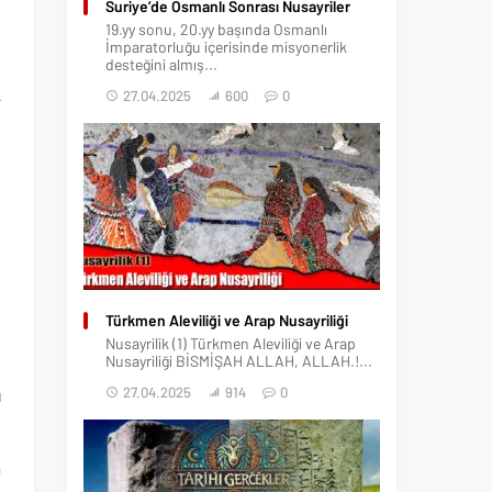
Suriye’de Osmanlı Sonrası Nusayriler
19.yy sonu, 20.yy başında Osmanlı
İmparatorluğu içerisinde misyonerlik
e
desteğini almış...
k
27.04.2025
600
0
n
Türkmen Aleviliği ve Arap Nusayriliği
Nusayrilik (1) Türkmen Aleviliği ve Arap
Nusayriliği BİSMİŞAH ALLAH, ALLAH.!...
e
27.04.2025
914
0
ı
a