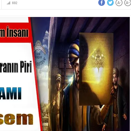
A
A
-
+
692