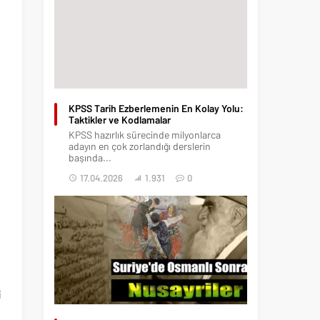
KPSS Tarih Ezberlemenin En Kolay Yolu:
Taktikler ve Kodlamalar
KPSS hazırlık sürecinde milyonlarca
adayın en çok zorlandığı derslerin
başında...
17.04.2026
1.931
0
i
,