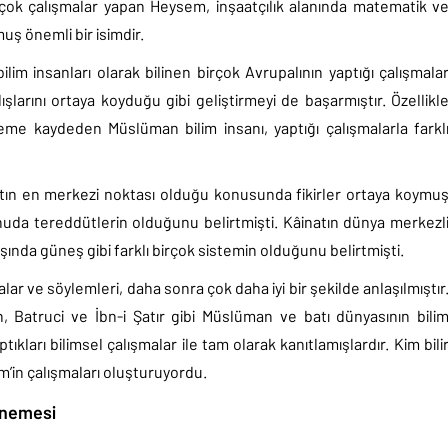
irçok çalışmalar yapan Heysem, inşaatçılık alanında matematik v
ş önemli bir isimdir.
 insanları olarak bilinen birçok Avrupalının yaptığı çalışmala
şlarını ortaya koyduğu gibi geliştirmeyi de başarmıştır. Özellikl
leme kaydeden Müslüman bilim insanı, yaptığı çalışmalarla farkl
tın en merkezi noktası olduğu konusunda fikirler ortaya koymu
uda tereddütlerin olduğunu belirtmişti. Kâinatın dünya merkezl
şında güneş gibi farklı birçok sistemin olduğunu belirtmişti.
r ve söylemleri, daha sonra çok daha iyi bir şekilde anlaşılmıştır
 Batruci ve İbn-i Şatır gibi Müslüman ve batı dünyasının bili
tıkları bilimsel çalışmalar ile tam olarak kanıtlamışlardır. Kim bili
m’in çalışmaları oluşturuyordu.
Denemesi