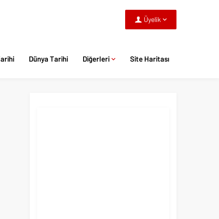
Üyelik
arihi
Dünya Tarihi
Diğerleri
Site Haritası