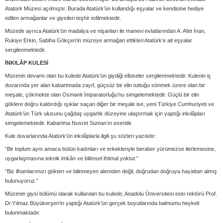
Atatürk Müzesi açılmıştır. Burada Atatürk’ün kullandığı eşyalar ve kendisine hediye
edilen armağanlar ve giysileri teşhir edilmektedir.
Müzede ayrıca Atatürk’ün madalya ve nişanları ile manevi evlatlarından A. Afet İnan,
Rukiye Erkin, Sabiha Gökçen’in müzeye armağan ettikleri Atatürk’e ait eşyalar
sergilenmektedir.
İNKILÂP KULESİ
Müzenin devamı olan bu kulede Atatürk’ün giydiği elbiseler sergilenmektedir. Kulenin iç
duvarında yer alan kabartmada zayıf, güçsüz bir elin tuttuğu sönmek üzere olan bir
meşale, çökmekte olan Osmanlı İmparatorluğu’nu simgelemektedir. Güçlü bir elin
göklere doğru kaldırdığı ışıklar saçan diğer bir meşale ise, yeni Türkiye Cumhuriyeti ve
Atatürk’ün Türk ulusunu çağdaş uygarlık düzeyine ulaştırmak için yaptığı inkılâpları
simgelemektedir. Kabartma Nusret Suman’ın eseridir.
Kule duvarlarında Atatürk’ün inkılâplarla ilgili şu sözleri yazılıdır:
“Bir toplum aynı amaca bütün kadınları ve erkekleriyle beraber yürümezse ilerlemesine,
uygarlaşmasına teknik imkân ve bilimsel ihtimal yoktur.”
“Biz ilhamlarımızı gökten ve bilinmeyen alemden değil, doğrudan doğruya hayattan almış
bulunuyoruz.”
Müzenin giysi bölümü olarak kullanılan bu kulede; Anadolu Üniversitesi eski rektörü Prof.
Dr.Yılmaz Büyükerşen’in yaptığı Atatürk’ün gerçek boyutlarında balmumu heykeli
bulunmaktadır.