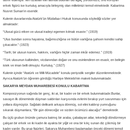
tasvir edilmiştir. İleri uzatılan elin altında bulunan ulu ağaç yurdumuzu, onu koruyan
erkek figürü ise kurtuluş amacıyla birleşmiş olan milletimizi temsil etmektedir. Kabartma
Nusret Suman’ın eseridir.
Kulenin duvarlarında Atatürk’ün Müdafaa-i Hukuk konusunda söylediği sözler yer
almaktadır:
“Ulusal gücü etken ve ulusal iradeyi egemen kılmak esastır.” (1919)
“Ulus bundan sonra hayatına, bağımsızlığına ve bütün varlığına şahsen kendisi sahip
çıkacaktır.” (1923)
“Tarih; bir ulusun kanını, hakkını, varlığını hiçbir zaman inkâr edemez.” (1919)
“Türk ulusunun kalbinden, vicdanından doğan ve onu esinlendiren en esaslı, en belirgin
istek ve iman belli olmuştu: Kurtuluş.” (1927)
Kulenin içinde “Atatürk ve Milli Mücadele” konulu periyodik sergiler düzenlenmektedir.
Ayrıca Atatürk’ün öğrenim gördüğü Harbiye Mektebi’nin maketi bulunmaktadır.
SAKARYA MEYDAN MUHAREBESİ KONULU KABARTMA
Komposizyonun sağında bir genç, iki at, bir kadın ve bir erkek bulunmaktadır.Bunlar,
savaşın ilk döneminde düşman saldırıları karşısında evlerini bırakıp yurt savunması için
yollara düşmüştür. Sağdaki delikanlı arkaya dönmüş, sol elini kaldırıp yumruğunu
sıkarak düşmanlara; “Bir gün döneceğiz ve sizden öcümüzü alacağız” demektedir.
Bu üçlü grubun önünde çamura batmış bir araba, çabalayan atlar, tekerleği döndürmeye
çalışan bir erkek ve iki kadın ile ayakta bir yiğit ve ona bir kılıç sunan diz çökmüş bir
kadın vardır. Bu grup figürleri, Sakarya Muharebesi başlamadan önceki dönemi temsil