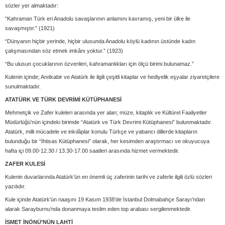
sözler yer almaktadır:
“Kahraman Türk eri Anadolu savaşlarının anlamını kavramış, yeni bir ülke ile
savaşmıştır.” (1921)
“Dünyanın hiçbir yerinde, hiçbir ulusunda Anadolu köylü kadının üstünde kadın
çalışmasından söz etmek imkânı yoktur.” (1923)
“Bu ulusun çocuklarının özverileri, kahramanlıkları için ölçü birimi bulunamaz.”
Kulenin içinde; Anıtkabir ve Atatürk ile ilgili çeşitli kitaplar ve hediyelik eşyalar ziyaretçilere
sunulmaktadır.
ATATÜRK VE TÜRK DEVRİMİ KÜTÜPHANESİ
Mehmetçik ve Zafer kuleleri arasında yer alan; müze, kitaplık ve Kültürel Faaliyetler
Müdürlüğü’nün içindeki birimde “Atatürk ve Türk Devrimi Kütüphanesi” bulunmaktadır.
Atatürk, milli mücadele ve inkılâplar konulu Türkçe ve yabancı dillerde kitapların
bulunduğu bir “İhtisas Kütüphanesi” olarak, her kesimden araştırmacı ve okuyucuya
hafta içi 09.00-12.30 / 13.30-17.00 saatleri arasında hizmet vermektedir.
ZAFER KULESİ
Kulenin duvarlarında Atatürk’ün en önemli üç zaferinin tarihi ve zaferle ilgili özlü sözleri
yazılıdır.
Kule içinde Atatürk’ün naaşını 19 Kasım 1938’de İstanbul Dolmabahçe Sarayı’ndan
alarak Sarayburnu’nda donanmaya teslim eden top arabası sergilenmektedir.
İSMET İNÖNÜ’NÜN LAHTİ