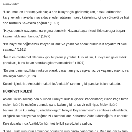
almaktadır:
“Ulusumuz en korkunç yok oluşla son buluyor gibi görünmüşken, tutsak edilmesine
karşı evladını ayaklanmaya davet eden atalarının sesi, kalplerimiz içinde yükseldi ve bizi
son Kurtuluş Savaşı’na çağırdı.” (1921)
“Hayat demek savaşma, çarpışma demektir. Hayatta başarı kesinlikle savaşta başarı
kazanmakla mümkündür.” (1927)
“Biz hayat ve bağımsızlık isteyen ulusuz ve yalnız ve ancak bunun için hayatımızı hiçe
sayarız.” (1921)
“İnsaf ve merhamet dilenmek gibi bir prensip yoktur. Türk ulusu, Türkiye’nin gelecekteki
çocukları, bunu bir an hatırdan çıkarmamalıdırlar.” (1927)
“Bu ulus bağımsızlıktan yoksun olarak yaşamamıştır, yaşıyamaz ve yaşamıyacaktır, ya
istiklal ya ölüm.” (1919)
Kulenin içinde ise Anıtkabir maketi ile Anıtkabir’i tanıtıcı ışıklı panolar bulunmaktadır.
HÜRRİYET KULESİ
Aslanlı Yol’un sol başında bulunan Hürriyet Kulesi içindeki kabartmada; elinde kağıt tutan
melek figürü ile meleğin yanında şaha kalkmış bir at tasvir edilmiştir. Melek figürü
bağımsızlığın kutsallığını, elindeki kağıt “Hürriyet Beyannamesi”ni sembolize etmektedir.
At figürü ise hürriyet ve bağımsızlık sembolüdür. Kabartma Zühtü Müridoğlu’nun eseridir.
Kule duvarlarında Atatürk’ün hürriyet ile ilgili şu sözleri yazılıdır.
“Esas, Türk ulusunun saygın ve onurlu bir ulus olarak yaşamasıdır. Bu esas ancak tam