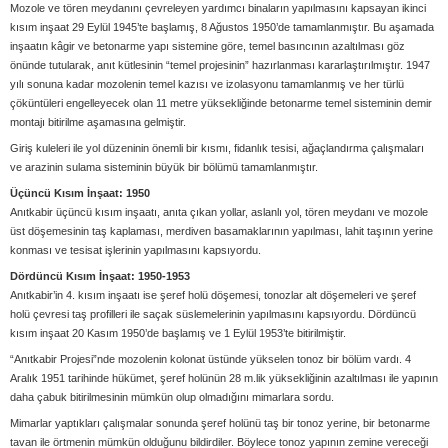
Mozole ve tören meydanını çevreleyen yardımcı binaların yapılmasını kapsayan ikinci
kısım inşaat 29 Eylül 1945’te başlamış, 8 Ağustos 1950’de tamamlanmıştır. Bu aşamada
inşaatın kâgir ve betonarme yapı sistemine göre, temel basıncının azaltılması göz
önünde tutularak, anıt kütlesinin “temel projesinin” hazırlanması kararlaştırılmıştır. 1947
yılı sonuna kadar mozolenin temel kazısı ve izolasyonu tamamlanmış ve her türlü
çöküntüleri engelleyecek olan 11 metre yüksekliğinde betonarme temel sisteminin demir
montajı bitirilme aşamasına gelmiştir.
Giriş kuleleri ile yol düzeninin önemli bir kısmı, fidanlık tesisi, ağaçlandırma çalışmaları
ve arazinin sulama sisteminin büyük bir bölümü tamamlanmıştır.
Üçüncü Kısım İnşaat: 1950
Anıtkabir üçüncü kısım inşaatı, anıta çıkan yollar, aslanlı yol, tören meydanı ve mozole
üst döşemesinin taş kaplaması, merdiven basamaklarının yapılması, lahit taşının yerine
konması ve tesisat işlerinin yapılmasını kapsıyordu.
Dördüncü Kısım İnşaat: 1950-1953
Anıtkabir’in 4. kısım inşaatı ise şeref holü döşemesi, tonozlar alt döşemeleri ve şeref
holü çevresi taş profilleri ile saçak süslemelerinin yapılmasını kapsıyordu. Dördüncü
kısım inşaat 20 Kasım 1950’de başlamış ve 1 Eylül 1953’te bitirilmiştir.
“Anıtkabir Projesi”nde mozolenin kolonat üstünde yükselen tonoz bir bölüm vardı. 4
Aralık 1951 tarihinde hükümet, şeref holünün 28 m.lik yüksekliğinin azaltılması ile yapının
daha çabuk bitirilmesinin mümkün olup olmadığını mimarlara sordu.
Mimarlar yaptıkları çalışmalar sonunda şeref holünü taş bir tonoz yerine, bir betonarme
tavan ile örtmenin mümkün olduğunu bildirdiler. Böylece tonoz yapının zemine vereceği