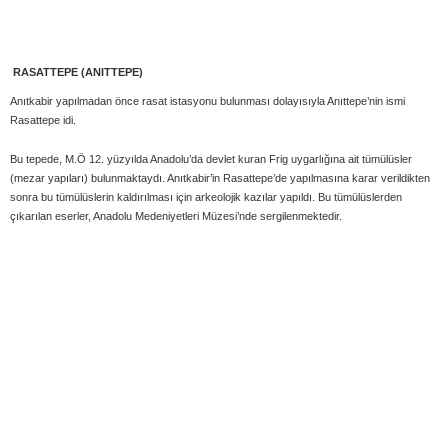
RASATTEPE (ANITTEPE)
Anıtkabir yapılmadan önce rasat istasyonu bulunması dolayısıyla Anıttepe’nin ismi
Rasattepe idi.
Bu tepede, M.Ö 12. yüzyılda Anadolu’da devlet kuran Frig uygarlığına ait tümülüsler
(mezar yapıları) bulunmaktaydı. Anıtkabir’in Rasattepe’de yapılmasına karar verildikten
sonra bu tümülüslerin kaldırılması için arkeolojik kazılar yapıldı. Bu tümülüslerden
çıkarılan eserler, Anadolu Medeniyetleri Müzesi’nde sergilenmektedir.