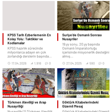
KPSS Tarih Ezberlemenin En
Suriye’de Osmanlı Sonrası
Kolay Yolu: Taktikler ve
Nusayriler
Kodlamalar
19.yy sonu, 20.yy başında
KPSS hazırlık sürecinde
Osmanlı İmparatorluğu
milyonlarca adayın en çok
içerisinde misyonerlik desteğini
zorlandığı derslerin başında...
almış...
17.04.2026
1.916
0
27.04.2025
590
0
Türkmen Aleviliği ve Arap
Göktürk Kitabelerindeki
Nusayriliği
Gizemli Mesaj
Nusayrilik (1) Türkmen Aleviliği
Göktürk Kitabelerindeki Gizemli