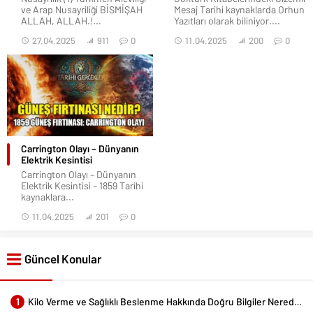
ve Arap Nusayriliği BİSMİŞAH
Mesaj Tarihi kaynaklarda Orhun
ALLAH, ALLAH.!...
Yazıtları olarak biliniyor....
27.04.2025
911
0
11.04.2025
200
0
Carrington Olayı – Dünyanın
Elektrik Kesintisi
Carrington Olayı – Dünyanın
Elektrik Kesintisi – 1859 Tarihi
kaynaklara...
11.04.2025
201
0
Güncel Konular
1
Kilo Verme ve Sağlıklı Beslenme Hakkında Doğru Bilgiler Nerede Bulunur?