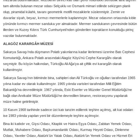
mezarda bulunmaktadır. Mozolenin birinci katı olan şeref holündeki sembolik lahit taşının
tam altında bulunan mezar odası Selçuklu ve Osmanlı mimari stilinde sekizgen planlı
olup, piramidal külahlı, tavanı geometrik motifli mozaiklerle süslenmiştir. Zemin ve
duvarlar siyah, beyaz, kırmızı mermerlerle kaplanmıştır. Mezar odasının ortasında kıble
yönünde kırmızı mermer sanduka yer almaktadır. Mermer sandukanın çevresinde bütün
illerden ve Kuzey Kıbrıs Türk Cumhuriyeti’nden gönderilen toprakların konulduğu pirinç
vazolar bulunmaktadır.
ALAGÖZ KARARGÂH MÜZESİ
Sakarya Savaşı’nda düşmanın Polatlı yakınlarına kadar ilerlemesi üzerine Batı Cephesi
Komutanlığı, Ankara-Polatlı arasındaki Alagöz Köyü’nü Cephe Karargâhı olarak
seçmiştir. Bu köyün halkından, Türkoğlu Ali Ağa’ya ait çiftlik evi karargâh olarak
kullanılmıştır.
Sakarya Savaşı’nın bitiminde bina, sahipleri olan Ali Türkoğlu ve oğulları tarafından 1965
yılına kadar ev olarak kullanılmıştır. 1965 yılında varisleri tarafından Milli Eğitim
Bakanlığı’na devredilmiştir. 1967 yılında, Eski Eserler ve Müzeler Genel Müdürlüğü’ne
bağlı olan Anıtkabir Müze Müdürlüğü’ne devredilen binanın, restorasyonu yapılarak
müze haline getirilmiştir.
10 Kasım 1968 tarihinde sadece üst katı tanzim edilerek teşhire açılmış, alt kat odaları
ise 1983 yılında yapılan yeni bir düzenlemeyle teşhire açılmıştır.
Bina iki katlıdır ve, Giysi Odası, Kitaplık ve Hatıra Eşya Odası, Zabitan Yemek Odası,
Mutfak, Muhabere Odası, Başkumandanlık Odası, Kurmay Heyeti Odası, Dinlenme
Odası, Yaveler Odası, Atatürk’ün Yatak Odası, Atatürk’ün Yemek Odası ve Hizmet Eri