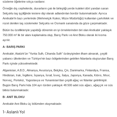
süsleme öğelerine sıkça rastlanır.
Örneğin dış cephelerde, duvarların çatı ile birleştiği yerde kuleleri dört yandan saran
Selçuklu taş işçiliğinde testere dişi olarak adlandırılan bordür bulunmaktadır. Ayrıca
Anıtkabir’in bazı yerlerinde (Mehmetçik Kulesi, Müze Müdürlüğü) kullanılan çarkıfelek ve
rozet denilen taş süslemeler Selçuklu ve Osmanlı sanatında da göze çarpmaktadır.
Bütün bu özellikleriyle yapıldığı dönemin en iyi örneklerinden biri olan Anıtkabir yaklaşık
750.000 m² lik bir alanı kaplamakta olup, Barış Parkı ve Anıt Bloku olarak iki kısma
ayrılır.
A- BARIŞ PARKI
Anıtkabir; Atatürk’ün “Yurtta Sulh, Cihanda Sulh” özdeyişinden ilham alınarak, çeşitli
yabancı ülkelerden ve Türkiye’nin bazı bölgelerinden getirilen fidanlarla oluşturulan Barış
Parkı içinde yükselmektedir.
Afganistan, A.B.D., Almanya, Avusturya, Belçika, Çin, Danimarka, Finlandiya, Fransa,
Hindistan, Irak, İngiltere, İspanya, İsrail, İsveç, İtalya, Japonya, Kanada, Kıbrıs, Mısır,
Norveç, Portekiz, Yugoslavya ve Yunanistan’dan çeşitli ağaç ve fidanlar getirilmiştir.
Bugün Barış Parkı’nda 104 ayrı türden yaklaşık 48.500 adet süs ağacı, ağaççık ve süs
bitkisi bulunmaktadır.
B- ANIT BLOKU
Anıtkabir Anıt Bloku üç bölümden oluşmaktadır.
1- Aslanlı Yol