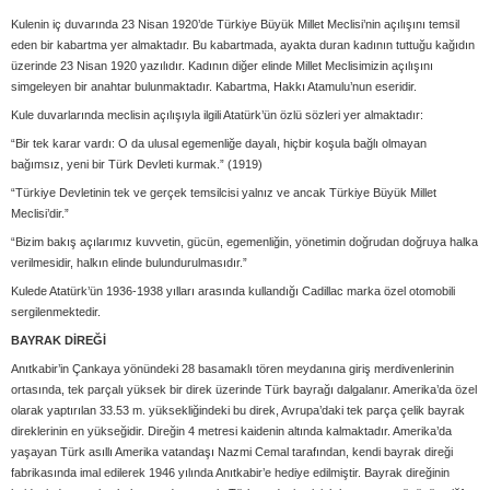
Kulenin iç duvarında 23 Nisan 1920’de Türkiye Büyük Millet Meclisi’nin açılışını temsil
eden bir kabartma yer almaktadır. Bu kabartmada, ayakta duran kadının tuttuğu kağıdın
üzerinde 23 Nisan 1920 yazılıdır. Kadının diğer elinde Millet Meclisimizin açılışını
simgeleyen bir anahtar bulunmaktadır. Kabartma, Hakkı Atamulu’nun eseridir.
Kule duvarlarında meclisin açılışıyla ilgili Atatürk’ün özlü sözleri yer almaktadır:
“Bir tek karar vardı: O da ulusal egemenliğe dayalı, hiçbir koşula bağlı olmayan
bağımsız, yeni bir Türk Devleti kurmak.” (1919)
“Türkiye Devletinin tek ve gerçek temsilcisi yalnız ve ancak Türkiye Büyük Millet
Meclisi’dir.”
“Bizim bakış açılarımız kuvvetin, gücün, egemenliğin, yönetimin doğrudan doğruya halka
verilmesidir, halkın elinde bulundurulmasıdır.”
Kulede Atatürk’ün 1936-1938 yılları arasında kullandığı Cadillac marka özel otomobili
sergilenmektedir.
BAYRAK DİREĞİ
Anıtkabir’in Çankaya yönündeki 28 basamaklı tören meydanına giriş merdivenlerinin
ortasında, tek parçalı yüksek bir direk üzerinde Türk bayrağı dalgalanır. Amerika’da özel
olarak yaptırılan 33.53 m. yüksekliğindeki bu direk, Avrupa’daki tek parça çelik bayrak
direklerinin en yükseğidir. Direğin 4 metresi kaidenin altında kalmaktadır. Amerika’da
yaşayan Türk asıllı Amerika vatandaşı Nazmi Cemal tarafından, kendi bayrak direği
fabrikasında imal edilerek 1946 yılında Anıtkabir’e hediye edilmiştir. Bayrak direğinin