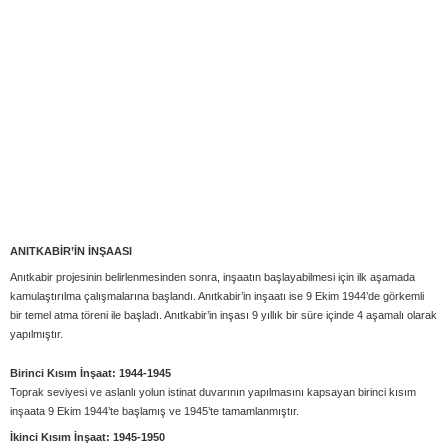
ANITKABİR’İN İNŞAASI
Anıtkabir projesinin belirlenmesinden sonra, inşaatın başlayabilmesi için ilk aşamada
kamulaştırılma çalışmalarına başlandı. Anıtkabir’in inşaatı ise 9 Ekim 1944’de görkemli
bir temel atma töreni ile başladı. Anıtkabir’in inşası 9 yıllık bir süre içinde 4 aşamalı olarak
yapılmıştır.
Birinci Kısım İnşaat: 1944-1945
Toprak seviyesi ve aslanlı yolun istinat duvarının yapılmasını kapsayan birinci kısım
inşaata 9 Ekim 1944’te başlamış ve 1945’te tamamlanmıştır.
İkinci Kısım İnşaat: 1945-1950