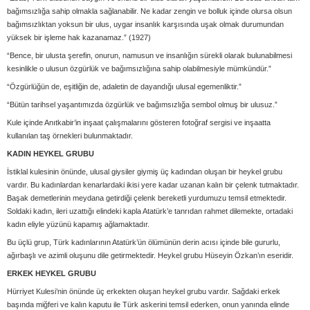
bağımsızlığa sahip olmakla sağlanabilir. Ne kadar zengin ve bolluk içinde olursa olsun
bağımsızlıktan yoksun bir ulus, uygar insanlık karşısında uşak olmak durumundan
yüksek bir işleme hak kazanamaz.” (1927)
“Bence, bir ulusta şerefin, onurun, namusun ve insanlığın sürekli olarak bulunabilmesi
kesinlikle o ulusun özgürlük ve bağımsızlığına sahip olabilmesiyle mümkündür.”
“Özgürlüğün de, eşitliğin de, adaletin de dayandığı ulusal egemenliktir.”
“Bütün tarihsel yaşantımızda özgürlük ve bağımsızlığa sembol olmuş bir ulusuz.”
Kule içinde Anıtkabir’in inşaat çalışmalarını gösteren fotoğraf sergisi ve inşaatta
kullanılan taş örnekleri bulunmaktadır.
KADIN HEYKEL GRUBU
İstiklal kulesinin önünde, ulusal giysiler giymiş üç kadından oluşan bir heykel grubu
vardır. Bu kadınlardan kenarlardaki ikisi yere kadar uzanan kalın bir çelenk tutmaktadır.
Başak demetlerinin meydana getirdiği çelenk bereketli yurdumuzu temsil etmektedir.
Soldaki kadın, ileri uzattığı elindeki kapla Atatürk’e tanrıdan rahmet dilemekte, ortadaki
kadın eliyle yüzünü kapamış ağlamaktadır.
Bu üçlü grup, Türk kadınlarının Atatürk’ün ölümünün derin acısı içinde bile gururlu,
ağırbaşlı ve azimli oluşunu dile getirmektedir. Heykel grubu Hüseyin Özkan’ın eseridir.
ERKEK HEYKEL GRUBU
Hürriyet Kulesi’nin önünde üç erkekten oluşan heykel grubu vardır. Sağdaki erkek
başında miğferi ve kalın kaputu ile Türk askerini temsil ederken, onun yanında elinde