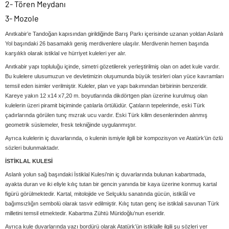
2- Tören Meydanı
3- Mozole
Anıtkabir’e Tandoğan kapısından girildiğinde Barış Parkı içerisinde uzanan yoldan Aslanlı
Yol başındaki 26 basamaklı geniş merdivenlere ulaşılır. Merdivenin hemen başında
karşılıklı olarak istiklal ve hürriyet kuleleri yer alır.
Anıtkabir yapı topluluğu içinde, simetri gözetilerek yerleştirilmiş olan on adet kule vardır.
Bu kulelere ulusumuzun ve devletimizin oluşumunda büyük tesirleri olan yüce kavramları
temsil eden isimler verilmiştir. Kuleler, plan ve yapı bakımından birbirinin benzeridir.
Kareye yakın 12 x14 x7,20 m. boyutlarında dikdörtgen plan üzerine kurulmuş olan
kulelerin üzeri piramit biçiminde çatılarla örtülüdür. Çatıların tepelerinde, eski Türk
çadırlarında görülen tunç mızrak ucu vardır. Eski Türk kilim desenlerinden alınmış
geometrik süslemeler, fresk tekniğinde uygulanmıştır.
Ayrıca kulelerin iç duvarlarında, o kulenin ismiyle ilgili bir kompozisyon ve Atatürk’ün özlü
sözleri bulunmaktadır.
İSTİKLAL KULESİ
Aslanlı yolun sağ başındaki İstiklal Kulesi’nin iç duvarlarında bulunan kabartmada,
ayakta duran ve iki eliyle kılıç tutan bir gencin yanında bir kaya üzerine konmuş kartal
figürü görülmektedir. Kartal, mitolojide ve Selçuklu sanatında gücün, istiklâl ve
bağımsızlığın sembolü olarak tasvir edilmiştir. Kılıç tutan genç ise istiklali savunan Türk
milletini temsil etmektedir. Kabartma Zühtü Müridoğlu’nun eseridir.
Ayrıca kule duvarlarında yazı bordürü olarak Atatürk’ün istiklalle ilgili şu sözleri yer