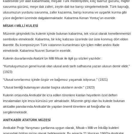
kaidesinde yer alan kabartmada; meşale Türk medeniyetini, kılıç taarruz gücünü, miğfer
savunma gücünü, meşe dalı zaferi, zeytin dalı ise barışı simgelemektedir. Türk bayrağı,
ulusumuzun yurdunu savunma, zafer kazanma, barışı koruma ve uygarlık kurma gibi
yüce değerleri üzerinde dalgalanmaktadır. Kabartma Kenan Yontuç’un eseridir.
MİSAK-I MİLLİ KULESİ
Müzenin girişindeki bu kulenin içinde bulunan kabartma, tek vücut olarak kenetlenmemizi
sembolize etmektedir. Kabartma, bir kılıç kabzası üzerinde üst üste konmuş dört elden
ibarettir. Bu komposizyon Türk vatanının kurtarılması için içilen millet andını ifade
etmektedir. Kabartma Nusret Suman’ın eseridir.
Kulenin duvarlarında Atatürk’ün Milli Misak ile ilgili şu sözleri yazılıdır:
“Kurtuluşumuzun genel kuralı olan ulusal andı tarih safhasına yazan ulusun demir elidir.”
(1923)
“Ulusal sınırlarımız içinde özgür ve bağımsız yaşamak istiyoruz.” (1921)
“Ulusal benliği bulamayan uluslar başka ulusların avıdır.” (1923)
Kulenin ortasında Anıtkabir’de icra edilen törenlere katılan heyetlerin özel defteri
imzalamaları için imza kürsüsü yer almaktadır. Müzenin girişi olan bu kulede bulunan
aktüalite panolarında Anıtkabir’de yapılan önemli törenlere ait fotoğraflar da
sergilenmektedir.
ANITKABİR ATATÜRK MÜZESİ
Anıtkabir Proje Yarışması şartlarına uygun olarak, Misak-ı Milli ve İnkılâp kuleleri
arasındaki bölüm müze olarak belirlenmiştir. Bu amaçla 21 Haziran 1960’ta Anıtkabir