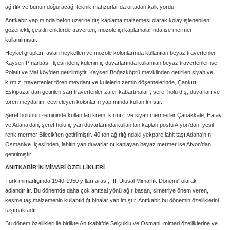
ağırlık ve bunun doğuracağı teknik mahzurlar da ortadan kalkıyordu.
Anıtkabir yapımında beton üzerine dış kaplama malzemesi olarak kolay işlenebilen
gözenekli, çeşitli renklerde traverten, mozole içi kaplamalarında ise mermer
kullanılmıştır.
Heykel grupları, aslan heykelleri ve mozole kolonlarında kullanılan beyaz travertenler
Kayseri Pınarbaşı İlçesi’nden, kulenin iç duvarlarında kullanılan beyaz travertenler ise
Polatlı ve Malıköy’den getirilmiştir. Kayseri Boğazköprü mevkiinden getirilen siyah ve
kırmızı travertenler tören meydanı ve kulelerin zemin döşemelerinde, Çankırı
Eskipazar’dan getirilen sarı travertenler zafer kabartmaları, şeref holü dış, duvarları ve
tören meydanını çevreleyen kolonların yapımında kullanılmıştır.
Şeref holünün zemininde kullanılan krem, kırmızı ve siyah mermerler Çanakkale, Hatay
ve Adana’dan, şeref holü iç yan duvarlarında kullanılan kaplan postu Afyon’dan, yeşil
renk mermer Bilecik’ten getirilmiştir. 40 ton ağırlığındaki yekpare lahit taşı Adana’nın
Osmaniye İlçesi’nden, lahitin yan duvarlarını kaplayan beyaz mermer ise Afyon’dan
getirilmiştir.
ANITKABİR’İN MİMARİ ÖZELLİKLERİ
Türk mimarlığında 1940-1950 yılları arası, “II. Ulusal Mimarlık Dönemi” olarak
adlandırılır. Bu dönemde daha çok anıtsal yönü ağır basan, simetriye önem veren,
kesme taş malzemenin kullanıldığı binalar yapılmıştır. Anıtkabir bu dönemin özelliklerini
taşımaktadır.
Bu dönem özellikleri ile birlikte Anıtkabir’de Selçuklu ve Osmanlı mimari özelliklerine ve