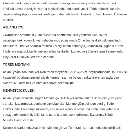
kitabı ile Türk gençliğini ve aydın insanı, biraz gerisinde ise yerel kıyafetlerle Türk
köylüsü temsil edilmiştir. Her üç heykelin yüzünde derin acı ile Türk milletinin kendine
özgü ağırbaşlılığı ve yüksek irade gücü dile getirilmiştir. Heykel grubu, Hüseyin Özkan’ın
eseridir.
ASLANLI YOL
Ziyaretçileri Atatürk’ün yüce huzuruna hazırlamak için yapılmış olan 262 m.
uzunluğundaki yolun iki yanında oturmuş pozisyonda 24 aslan heykeli bulunmaktadır.
Atatürk’ün Türk ve Anadolu tarihine verdiği önem sebebiyle, Anadolu’da uygarlık kuran
Hititlerin sanat üslubu ile yapılan aslan heykelleri kuvvet ve sükuneti temsil etmektedir.
Heykeller Hüseyin Özkan’ın eseridir.
TÖREN MEYDANI
Aslanlı yolun sonunda yer alan tören meydanı 129 x84,25 m. boyutlarındadır. 15.000 kişi
kapasiteli bu alanın zemini; siyah, kırmızı, sarı ve beyaz renkte traverten taşlardan
oluşan 373 adet halı ve kilim deseniyle bezenmiştir.
MEHMETÇİK KULESİ
Aslanlı yolun bitiminde sağda Mehmetçik Kulesi yer almaktadır. Kulenin dış yüzeyinde
yer alan kabartmada; cepheye gitmekte olan Mehmetçiğin evinden ayrılışı ifade
edilmektedir. Bu komposizyonda, elini asker oğlunun omuzuna atmış onu vatan için
savaşa gönderen hüzünlü, fakat gururlu anne tasvir edilmiştir. Kabartma Zühtü
Müridoğlu’nun eseridir.
Kulenin duvarlarında Atatürk’ün Mehmetçik ve Türk kadınları hakkında söylediği özlü