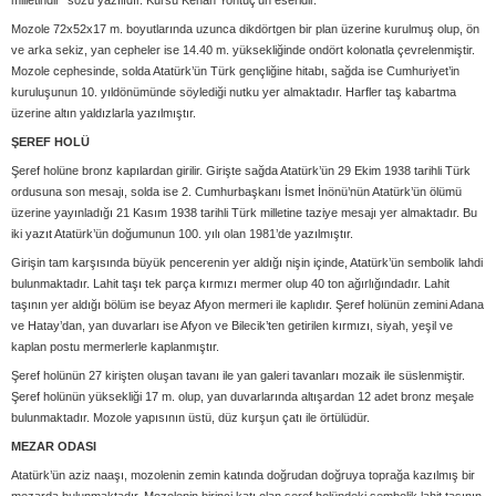
milletindir” sözü yazılıdır. Kürsü Kenan Yontuç’un eseridir.
Mozole 72x52x17 m. boyutlarında uzunca dikdörtgen bir plan üzerine kurulmuş olup, ön
ve arka sekiz, yan cepheler ise 14.40 m. yüksekliğinde ondört kolonatla çevrelenmiştir.
Mozole cephesinde, solda Atatürk’ün Türk gençliğine hitabı, sağda ise Cumhuriyet’in
kuruluşunun 10. yıldönümünde söylediği nutku yer almaktadır. Harfler taş kabartma
üzerine altın yaldızlarla yazılmıştır.
ŞEREF HOLÜ
Şeref holüne bronz kapılardan girilir. Girişte sağda Atatürk’ün 29 Ekim 1938 tarihli Türk
ordusuna son mesajı, solda ise 2. Cumhurbaşkanı İsmet İnönü’nün Atatürk’ün ölümü
üzerine yayınladığı 21 Kasım 1938 tarihli Türk milletine taziye mesajı yer almaktadır. Bu
iki yazıt Atatürk’ün doğumunun 100. yılı olan 1981’de yazılmıştır.
Girişin tam karşısında büyük pencerenin yer aldığı nişin içinde, Atatürk’ün sembolik lahdi
bulunmaktadır. Lahit taşı tek parça kırmızı mermer olup 40 ton ağırlığındadır. Lahit
taşının yer aldığı bölüm ise beyaz Afyon mermeri ile kaplıdır. Şeref holünün zemini Adana
ve Hatay’dan, yan duvarları ise Afyon ve Bilecik’ten getirilen kırmızı, siyah, yeşil ve
kaplan postu mermerlerle kaplanmıştır.
Şeref holünün 27 kirişten oluşan tavanı ile yan galeri tavanları mozaik ile süslenmiştir.
Şeref holünün yüksekliği 17 m. olup, yan duvarlarında altışardan 12 adet bronz meşale
bulunmaktadır. Mozole yapısının üstü, düz kurşun çatı ile örtülüdür.
MEZAR ODASI
Atatürk’ün aziz naaşı, mozolenin zemin katında doğrudan doğruya toprağa kazılmış bir