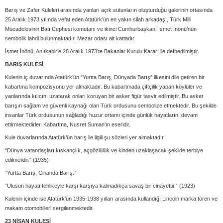
Barış ve Zafer Kuleleri arasında yanları açık sütunların oluşturduğu galerinin ortasında
25 Aralık 1973 yılında vefat eden Atatürk’ün en yakın silah arkadaşı, Türk Milli
Mücadelesinin Batı Cephesi komutanı ve ikinci Cumhurbaşkanı İsmet İnönü’nün
sembolik lahdi bulunmaktadır. Mezar odası alt kattadır.
İsmet İnönü, Anıtkabir’e 28 Aralık 1973’te Bakanlar Kurulu Kararı ile defnedilmiştir.
BARIŞ KULESİ
Kulenin iç duvarında Atatürk’ün “Yurtta Barış, Dünyada Barış” ilkesini dile getiren bir
kabartma kompozisyonu yer almaktadır. Bu kabartmada çiftçilik yapan köylüler ve
yanlarında kılıcını uzatarak onları koruyan bir asker figür tasvir edilmiştir. Bu asker
barışın sağlam ve güvenli kaynağı olan Türk ordusunu sembolize etmektedir. Bu şekilde
insanlar Türk ordusunun sağladığı huzur ortamı içinde günlük hayatlarını devam
ettirmektedirler. Kabartma, Nusret Suman’ın eseridir.
Kule duvarlarında Atatürk’ün barış ile ilgili şu sözleri yer almaktadır.
“Dünya vatandaşları kıskançlık, açgözlülük ve kinden uzaklaşacak şekilde terbiye
edilmelidir.” (1935)
“Yurtta Barış, Cihanda Barış.”
“Ulusun hayatı tehlikeyle karşı karşıya kalmadıkça savaş bir cinayettir.” (1923)
Kulenin içinde ise Atatürk’ün 1935-1938 yılları arasında kullandığı Lincoln marka tören ve
makam otomobilleri sergilenmektedir.
23 NİSAN KULESİ