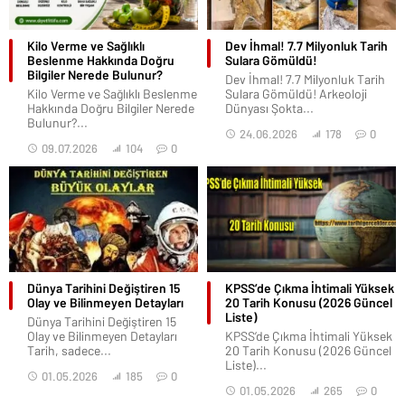
Kilo Verme ve Sağlıklı
Dev İhmal! 7.7 Milyonluk Tarih
Beslenme Hakkında Doğru
Sulara Gömüldü!
Bilgiler Nerede Bulunur?
Dev İhmal! 7.7 Milyonluk Tarih
Kilo Verme ve Sağlıklı Beslenme
Sulara Gömüldü! Arkeoloji
Hakkında Doğru Bilgiler Nerede
Dünyası Şokta...
Bulunur?...
24.06.2026
178
0
09.07.2026
104
0
Dünya Tarihini Değiştiren 15
KPSS’de Çıkma İhtimali Yüksek
Olay ve Bilinmeyen Detayları
20 Tarih Konusu (2026 Güncel
Liste)
Dünya Tarihini Değiştiren 15
Olay ve Bilinmeyen Detayları
KPSS’de Çıkma İhtimali Yüksek
Tarih, sadece...
20 Tarih Konusu (2026 Güncel
Liste)...
01.05.2026
185
0
01.05.2026
265
0