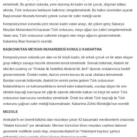
etmektedir. Bu grubun solunda, yere oturmuş iki kadın ve bir çocuk, düşman istilası
altında, Türk ordusunu bekleyen halkımızı simgelemektedir. Bu halkın üzerinden uçarak
Başkomutan Mustafa Kemal’e çelenk sunan bir zafer meleği vardır.
Komposizyonun sonunda yere oturan kadın vatan anayı, diz çöken genç Sakarya
Meydan Muharebesi’ni kazanan Türk ordusunu, meşe ağacı ise zaferi simgelemektedir.
Vatan ana, Türk ordusunun zaferinin simgesi olan meşe ağacını göstermektedir.
Kabartma İlhan Koman’ın eseridir.
BAŞKOMUTAN MEYDAN MUHAREBESİ KONULU KABARTMA
Komposizyonun solunda yer alan ve bir köylü kadın, bir erkek çocuk ve bir attan oluşan
grup milletçe savaşa hazırlık dönemini temsil etmektedir. Sonraki bölümde; Atatürk bir
elini ileri uzatmış ve “Ordular ilk hedefiniz Akdeniz’dir, ileri!” diyerek ordularımıza hedefi
göstermektedir. Öndeki melek, Ata’nın emrini borusu ile uzak ufuklara iletmektedir.
Bundan sonraki bölümüde, Atatürk’ün emrini yerine getiren Türk ordusunun
fedakarlıklarını ve kahramanlıklarını temsil eden kabartmada, vurulup düşen bir erin
elindeki bayrağı kavrayan bir yiğit ile siperde ellerinde kalkan ve kılıçlı bir asker Türk
ordusunun taarruzunu sembolize etmektedir. Önde ise elinde Türk bayrağı ile Türk
ordusunu çağıran zafer meleği bulunmaktadır. Kabartma Zühtü Müridoğlu’nun eseridir.
MOZOLE
Anıtkabir’in en önemli bölümü olan mozoleye çıkan 42 basamaklı merdivenlerin ortasında
“hitabet kürsüsü” yer almaktadır. Mermer kürsünün tören meydanı cephesi dairesel
geometrik motiflerle süslü olup, ortasında Atatürk’ün “Hakimiyet kayıtsız şartsız