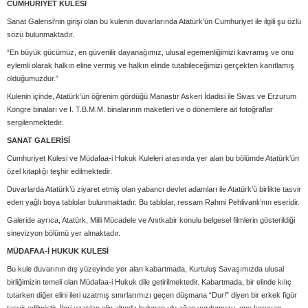
CUMHURİYET KULESİ
Sanat Galerisi’nin girişi olan bu kulenin duvarlarında Atatürk’ün Cumhuriyet ile ilgili şu özlü
sözü bulunmaktadır.
“En büyük gücümüz, en güvenilir dayanağımız, ulusal egemenliğimizi kavramış ve onu
eylemli olarak halkın eline vermiş ve halkın elinde tutabileceğimizi gerçekten kanıtlamış
olduğumuzdur.”
Kulenin içinde, Atatürk’ün öğrenim gördüğü Manastır Askeri İdadisi ile Sivas ve Erzurum
Kongre binaları ve I. T.B.M.M. binalarının maketleri ve o dönemlere ait fotoğraflar
sergilenmektedir.
SANAT GALERİSİ
Cumhuriyet Kulesi ve Müdafaa-i Hukuk Kuleleri arasında yer alan bu bölümde Atatürk’ün
özel kitaplığı teşhir edilmektedir.
Duvarlarda Atatürk’ü ziyaret etmiş olan yabancı devlet adamları ile Atatürk’ü birlikte tasvir
eden yağlı boya tablolar bulunmaktadır. Bu tablolar, ressam Rahmi Pehlivanlı’nın eseridir.
Galeride ayrıca, Atatürk, Milli Mücadele ve Anıtkabir konulu belgesel filmlerin gösterildiği
sinevizyon bölümü yer almaktadır.
MÜDAFAA-İ HUKUK KULESİ
Bu kule duvarının dış yüzeyinde yer alan kabartmada, Kurtuluş Savaşımızda ulusal
birliğimizin temeli olan Müdafaa-i Hukuk dile getirilmektedir. Kabartmada, bir elinde kılıç
tutarken diğer elini ileri uzatmış sınırlarımızı geçen düşmana “Dur!” diyen bir erkek figür