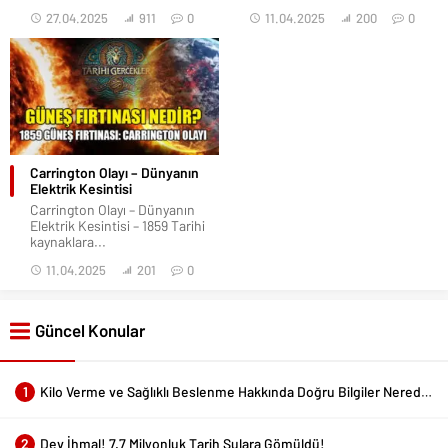
27.04.2025
911
0
11.04.2025
200
0
Carrington Olayı – Dünyanın
Elektrik Kesintisi
Carrington Olayı – Dünyanın
Elektrik Kesintisi – 1859 Tarihi
kaynaklara...
11.04.2025
201
0
Güncel Konular
1
Kilo Verme ve Sağlıklı Beslenme Hakkında Doğru Bilgiler Nerede Bulunur?
2
Dev İhmal! 7.7 Milyonluk Tarih Sulara Gömüldü!