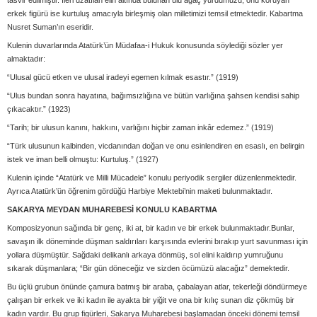
tasvir edilmiştir. İleri uzatılan elin altında bulunan ulu ağaç yurdumuzu, onu koruyan
erkek figürü ise kurtuluş amacıyla birleşmiş olan milletimizi temsil etmektedir. Kabartma
Nusret Suman’ın eseridir.
Kulenin duvarlarında Atatürk’ün Müdafaa-i Hukuk konusunda söylediği sözler yer
almaktadır:
“Ulusal gücü etken ve ulusal iradeyi egemen kılmak esastır.” (1919)
“Ulus bundan sonra hayatına, bağımsızlığına ve bütün varlığına şahsen kendisi sahip
çıkacaktır.” (1923)
“Tarih; bir ulusun kanını, hakkını, varlığını hiçbir zaman inkâr edemez.” (1919)
“Türk ulusunun kalbinden, vicdanından doğan ve onu esinlendiren en esaslı, en belirgin
istek ve iman belli olmuştu: Kurtuluş.” (1927)
Kulenin içinde “Atatürk ve Milli Mücadele” konulu periyodik sergiler düzenlenmektedir.
Ayrıca Atatürk’ün öğrenim gördüğü Harbiye Mektebi’nin maketi bulunmaktadır.
SAKARYA MEYDAN MUHAREBESİ KONULU KABARTMA
Komposizyonun sağında bir genç, iki at, bir kadın ve bir erkek bulunmaktadır.Bunlar,
savaşın ilk döneminde düşman saldırıları karşısında evlerini bırakıp yurt savunması için
yollara düşmüştür. Sağdaki delikanlı arkaya dönmüş, sol elini kaldırıp yumruğunu
sıkarak düşmanlara; “Bir gün döneceğiz ve sizden öcümüzü alacağız” demektedir.
Bu üçlü grubun önünde çamura batmış bir araba, çabalayan atlar, tekerleği döndürmeye
çalışan bir erkek ve iki kadın ile ayakta bir yiğit ve ona bir kılıç sunan diz çökmüş bir
kadın vardır. Bu grup figürleri, Sakarya Muharebesi başlamadan önceki dönemi temsil