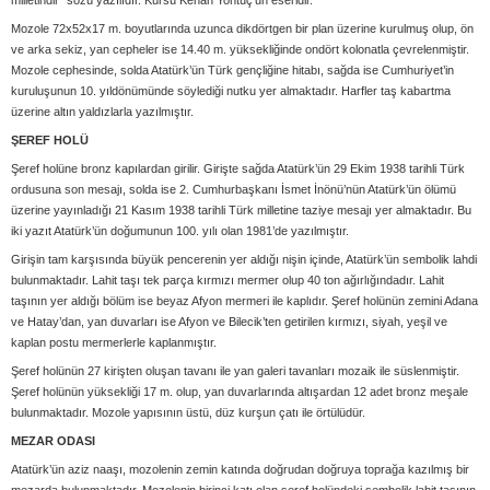
milletindir” sözü yazılıdır. Kürsü Kenan Yontuç’un eseridir.
Mozole 72x52x17 m. boyutlarında uzunca dikdörtgen bir plan üzerine kurulmuş olup, ön
ve arka sekiz, yan cepheler ise 14.40 m. yüksekliğinde ondört kolonatla çevrelenmiştir.
Mozole cephesinde, solda Atatürk’ün Türk gençliğine hitabı, sağda ise Cumhuriyet’in
kuruluşunun 10. yıldönümünde söylediği nutku yer almaktadır. Harfler taş kabartma
üzerine altın yaldızlarla yazılmıştır.
ŞEREF HOLÜ
Şeref holüne bronz kapılardan girilir. Girişte sağda Atatürk’ün 29 Ekim 1938 tarihli Türk
ordusuna son mesajı, solda ise 2. Cumhurbaşkanı İsmet İnönü’nün Atatürk’ün ölümü
üzerine yayınladığı 21 Kasım 1938 tarihli Türk milletine taziye mesajı yer almaktadır. Bu
iki yazıt Atatürk’ün doğumunun 100. yılı olan 1981’de yazılmıştır.
Girişin tam karşısında büyük pencerenin yer aldığı nişin içinde, Atatürk’ün sembolik lahdi
bulunmaktadır. Lahit taşı tek parça kırmızı mermer olup 40 ton ağırlığındadır. Lahit
taşının yer aldığı bölüm ise beyaz Afyon mermeri ile kaplıdır. Şeref holünün zemini Adana
ve Hatay’dan, yan duvarları ise Afyon ve Bilecik’ten getirilen kırmızı, siyah, yeşil ve
kaplan postu mermerlerle kaplanmıştır.
Şeref holünün 27 kirişten oluşan tavanı ile yan galeri tavanları mozaik ile süslenmiştir.
Şeref holünün yüksekliği 17 m. olup, yan duvarlarında altışardan 12 adet bronz meşale
bulunmaktadır. Mozole yapısının üstü, düz kurşun çatı ile örtülüdür.
MEZAR ODASI
Atatürk’ün aziz naaşı, mozolenin zemin katında doğrudan doğruya toprağa kazılmış bir