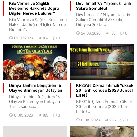
Kilo Verme ve Sağlıklı
Dev İhmal! 7.7 Milyonluk Tarih
Beslenme Hakkında Doğru
Sulara Gömüldü!
Bilgiler Nerede Bulunur?
Dev İhmal! 7.7 Milyonluk Tarih
Kilo Verme ve Sağlıklı Beslenme
Sulara Gömüldü! Arkeoloji
Hakkında Doğru Bilgiler Nerede
Dünyası Şokta...
Bulunur?...
24.06.2026
178
0
09.07.2026
104
0
Dünya Tarihini Değiştiren 15
KPSS’de Çıkma İhtimali Yüksek
Olay ve Bilinmeyen Detayları
20 Tarih Konusu (2026 Güncel
Liste)
Dünya Tarihini Değiştiren 15
Olay ve Bilinmeyen Detayları
KPSS’de Çıkma İhtimali Yüksek
Tarih, sadece...
20 Tarih Konusu (2026 Güncel
Liste)...
01.05.2026
185
0
01.05.2026
265
0