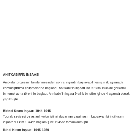
ANITKABİR’İN İNŞAASI
Anıtkabir projesinin belirlenmesinden sonra, inşaatın başlayabilmesi için ilk aşamada
kamulaştırılma çalışmalarına başlandı. Anıtkabir’in inşaatı ise 9 Ekim 1944’de görkemli
bir temel atma töreni ile başladı. Anıtkabir’in inşası 9 yıllık bir süre içinde 4 aşamalı olarak
yapılmıştır.
Birinci Kısım İnşaat: 1944-1945
Toprak seviyesi ve aslanlı yolun istinat duvarının yapılmasını kapsayan birinci kısım
inşaata 9 Ekim 1944’te başlamış ve 1945’te tamamlanmıştır.
İkinci Kısım İnşaat: 1945-1950