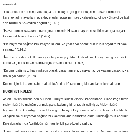
almaktadır:
“Ulusumuz en korkunç yok oluşla son buluyor gibi görünmüşken, tutsak edilmesine
karşı evladını ayaklanmaya davet eden atalarının sesi, kalplerimiz içinde yükseldi ve bizi
son Kurtuluş Savaşı’na çağırdı.” (1921)
“Hayat demek savaşma, çarpışma demektir. Hayatta başarı kesinlikle savaşta başarı
kazanmakla mümkündür.” (1927)
“Biz hayat ve bağımsızlık isteyen ulusuz ve yalnız ve ancak bunun için hayatımızı hiçe
sayarız.” (1921)
“İnsaf ve merhamet dilenmek gibi bir prensip yoktur. Türk ulusu, Türkiye’nin gelecekteki
çocukları, bunu bir an hatırdan çıkarmamalıdırlar.” (1927)
“Bu ulus bağımsızlıktan yoksun olarak yaşamamıştır, yaşıyamaz ve yaşamıyacaktır, ya
istiklal ya ölüm.” (1919)
Kulenin içinde ise Anıtkabir maketi ile Anıtkabir’i tanıtıcı ışıklı panolar bulunmaktadır.
HÜRRİYET KULESİ
Aslanlı Yol’un sol başında bulunan Hürriyet Kulesi içindeki kabartmada; elinde kağıt tutan
melek figürü ile meleğin yanında şaha kalkmış bir at tasvir edilmiştir. Melek figürü
bağımsızlığın kutsallığını, elindeki kağıt “Hürriyet Beyannamesi”ni sembolize etmektedir.
At figürü ise hürriyet ve bağımsızlık sembolüdür. Kabartma Zühtü Müridoğlu’nun eseridir.
Kule duvarlarında Atatürk’ün hürriyet ile ilgili şu sözleri yazılıdır.
“Esas, Türk ulusunun saygın ve onurlu bir ulus olarak yaşamasıdır. Bu esas ancak tam