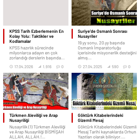
KPSS Tarih Ezberlemenin En
Suriye’de Osmanlı Sonrası
Kolay Yolu: Taktikler ve
Nusayriler
Kodlamalar
19.yy sonu, 20.yy başında
KPSS hazırlık sürecinde
Osmanlı İmparatorluğu
milyonlarca adayın en çok
içerisinde misyonerlik desteğini
zorlandığı derslerin başında...
almış...
17.04.2026
1.916
0
27.04.2025
590
0
Türkmen Aleviliği ve Arap
Göktürk Kitabelerindeki
Nusayriliği
Gizemli Mesaj
Nusayrilik (1) Türkmen Aleviliği
Göktürk Kitabelerindeki Gizemli
ve Arap Nusayriliği BİSMİŞAH
Mesaj Tarihi kaynaklarda Orhun
ALLAH, ALLAH.!...
Yazıtları olarak biliniyor....