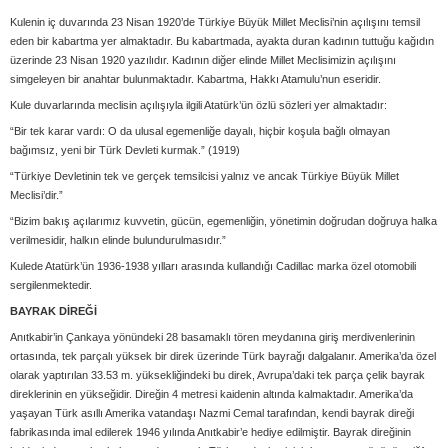
Kulenin iç duvarında 23 Nisan 1920’de Türkiye Büyük Millet Meclisi’nin açılışını temsil
eden bir kabartma yer almaktadır. Bu kabartmada, ayakta duran kadının tuttuğu kağıdın
üzerinde 23 Nisan 1920 yazılıdır. Kadının diğer elinde Millet Meclisimizin açılışını
simgeleyen bir anahtar bulunmaktadır. Kabartma, Hakkı Atamulu’nun eseridir.
Kule duvarlarında meclisin açılışıyla ilgili Atatürk’ün özlü sözleri yer almaktadır:
“Bir tek karar vardı: O da ulusal egemenliğe dayalı, hiçbir koşula bağlı olmayan
bağımsız, yeni bir Türk Devleti kurmak.” (1919)
“Türkiye Devletinin tek ve gerçek temsilcisi yalnız ve ancak Türkiye Büyük Millet
Meclisi’dir.”
“Bizim bakış açılarımız kuvvetin, gücün, egemenliğin, yönetimin doğrudan doğruya halka
verilmesidir, halkın elinde bulundurulmasıdır.”
Kulede Atatürk’ün 1936-1938 yılları arasında kullandığı Cadillac marka özel otomobili
sergilenmektedir.
BAYRAK DİREĞİ
Anıtkabir’in Çankaya yönündeki 28 basamaklı tören meydanına giriş merdivenlerinin
ortasında, tek parçalı yüksek bir direk üzerinde Türk bayrağı dalgalanır. Amerika’da özel
olarak yaptırılan 33.53 m. yüksekliğindeki bu direk, Avrupa’daki tek parça çelik bayrak
direklerinin en yükseğidir. Direğin 4 metresi kaidenin altında kalmaktadır. Amerika’da
yaşayan Türk asıllı Amerika vatandaşı Nazmi Cemal tarafından, kendi bayrak direği
fabrikasında imal edilerek 1946 yılında Anıtkabir’e hediye edilmiştir. Bayrak direğinin