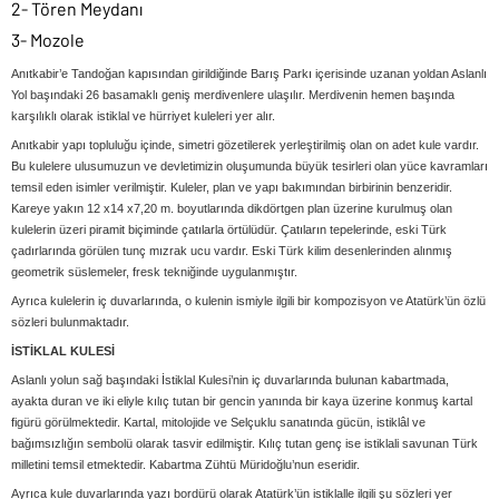
2- Tören Meydanı
3- Mozole
Anıtkabir’e Tandoğan kapısından girildiğinde Barış Parkı içerisinde uzanan yoldan Aslanlı
Yol başındaki 26 basamaklı geniş merdivenlere ulaşılır. Merdivenin hemen başında
karşılıklı olarak istiklal ve hürriyet kuleleri yer alır.
Anıtkabir yapı topluluğu içinde, simetri gözetilerek yerleştirilmiş olan on adet kule vardır.
Bu kulelere ulusumuzun ve devletimizin oluşumunda büyük tesirleri olan yüce kavramları
temsil eden isimler verilmiştir. Kuleler, plan ve yapı bakımından birbirinin benzeridir.
Kareye yakın 12 x14 x7,20 m. boyutlarında dikdörtgen plan üzerine kurulmuş olan
kulelerin üzeri piramit biçiminde çatılarla örtülüdür. Çatıların tepelerinde, eski Türk
çadırlarında görülen tunç mızrak ucu vardır. Eski Türk kilim desenlerinden alınmış
geometrik süslemeler, fresk tekniğinde uygulanmıştır.
Ayrıca kulelerin iç duvarlarında, o kulenin ismiyle ilgili bir kompozisyon ve Atatürk’ün özlü
sözleri bulunmaktadır.
İSTİKLAL KULESİ
Aslanlı yolun sağ başındaki İstiklal Kulesi’nin iç duvarlarında bulunan kabartmada,
ayakta duran ve iki eliyle kılıç tutan bir gencin yanında bir kaya üzerine konmuş kartal
figürü görülmektedir. Kartal, mitolojide ve Selçuklu sanatında gücün, istiklâl ve
bağımsızlığın sembolü olarak tasvir edilmiştir. Kılıç tutan genç ise istiklali savunan Türk
milletini temsil etmektedir. Kabartma Zühtü Müridoğlu’nun eseridir.
Ayrıca kule duvarlarında yazı bordürü olarak Atatürk’ün istiklalle ilgili şu sözleri yer