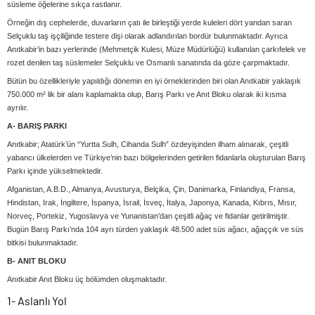
süsleme öğelerine sıkça rastlanır.
Örneğin dış cephelerde, duvarların çatı ile birleştiği yerde kuleleri dört yandan saran
Selçuklu taş işçiliğinde testere dişi olarak adlandırılan bordür bulunmaktadır. Ayrıca
Anıtkabir’in bazı yerlerinde (Mehmetçik Kulesi, Müze Müdürlüğü) kullanılan çarkıfelek ve
rozet denilen taş süslemeler Selçuklu ve Osmanlı sanatında da göze çarpmaktadır.
Bütün bu özellikleriyle yapıldığı dönemin en iyi örneklerinden biri olan Anıtkabir yaklaşık
750.000 m² lik bir alanı kaplamakta olup, Barış Parkı ve Anıt Bloku olarak iki kısma
ayrılır.
A- BARIŞ PARKI
Anıtkabir; Atatürk’ün “Yurtta Sulh, Cihanda Sulh” özdeyişinden ilham alınarak, çeşitli
yabancı ülkelerden ve Türkiye’nin bazı bölgelerinden getirilen fidanlarla oluşturulan Barış
Parkı içinde yükselmektedir.
Afganistan, A.B.D., Almanya, Avusturya, Belçika, Çin, Danimarka, Finlandiya, Fransa,
Hindistan, Irak, İngiltere, İspanya, İsrail, İsveç, İtalya, Japonya, Kanada, Kıbrıs, Mısır,
Norveç, Portekiz, Yugoslavya ve Yunanistan’dan çeşitli ağaç ve fidanlar getirilmiştir.
Bugün Barış Parkı’nda 104 ayrı türden yaklaşık 48.500 adet süs ağacı, ağaççık ve süs
bitkisi bulunmaktadır.
B- ANIT BLOKU
Anıtkabir Anıt Bloku üç bölümden oluşmaktadır.
1- Aslanlı Yol