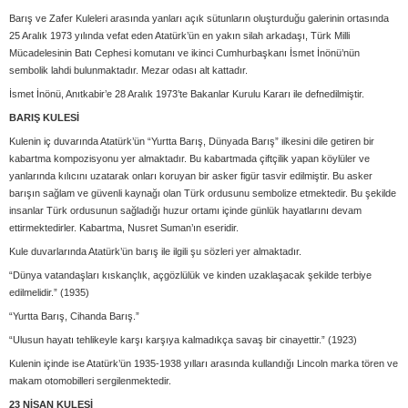
Barış ve Zafer Kuleleri arasında yanları açık sütunların oluşturduğu galerinin ortasında
25 Aralık 1973 yılında vefat eden Atatürk’ün en yakın silah arkadaşı, Türk Milli
Mücadelesinin Batı Cephesi komutanı ve ikinci Cumhurbaşkanı İsmet İnönü’nün
sembolik lahdi bulunmaktadır. Mezar odası alt kattadır.
İsmet İnönü, Anıtkabir’e 28 Aralık 1973’te Bakanlar Kurulu Kararı ile defnedilmiştir.
BARIŞ KULESİ
Kulenin iç duvarında Atatürk’ün “Yurtta Barış, Dünyada Barış” ilkesini dile getiren bir
kabartma kompozisyonu yer almaktadır. Bu kabartmada çiftçilik yapan köylüler ve
yanlarında kılıcını uzatarak onları koruyan bir asker figür tasvir edilmiştir. Bu asker
barışın sağlam ve güvenli kaynağı olan Türk ordusunu sembolize etmektedir. Bu şekilde
insanlar Türk ordusunun sağladığı huzur ortamı içinde günlük hayatlarını devam
ettirmektedirler. Kabartma, Nusret Suman’ın eseridir.
Kule duvarlarında Atatürk’ün barış ile ilgili şu sözleri yer almaktadır.
“Dünya vatandaşları kıskançlık, açgözlülük ve kinden uzaklaşacak şekilde terbiye
edilmelidir.” (1935)
“Yurtta Barış, Cihanda Barış.”
“Ulusun hayatı tehlikeyle karşı karşıya kalmadıkça savaş bir cinayettir.” (1923)
Kulenin içinde ise Atatürk’ün 1935-1938 yılları arasında kullandığı Lincoln marka tören ve
makam otomobilleri sergilenmektedir.
23 NİSAN KULESİ