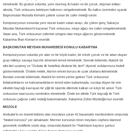
etmektedir. Bu grubun solunda, yere oturmuş iki kadın ve bir çocuk, düşman istilası
altında, Türk ordusunu bekleyen halkımızı simgelemektedir. Bu halkın üzerinden uçarak
Başkomutan Mustafa Kemal’e çelenk sunan bir zafer meleği vardır.
Komposizyonun sonunda yere oturan kadın vatan anayı, diz çöken genç Sakarya
Meydan Muharebesi’ni kazanan Türk ordusunu, meşe ağacı ise zaferi simgelemektedir.
Vatan ana, Türk ordusunun zaferinin simgesi olan meşe ağacını göstermektedir.
Kabartma İlhan Koman’ın eseridir.
BAŞKOMUTAN MEYDAN MUHAREBESİ KONULU KABARTMA
Komposizyonun solunda yer alan ve bir köylü kadın, bir erkek çocuk ve bir attan oluşan
grup milletçe savaşa hazırlık dönemini temsil etmektedir. Sonraki bölümde; Atatürk bir
elini ileri uzatmış ve “Ordular ilk hedefiniz Akdeniz’dir, ileri!” diyerek ordularımıza hedefi
göstermektedir. Öndeki melek, Ata’nın emrini borusu ile uzak ufuklara iletmektedir.
Bundan sonraki bölümüde, Atatürk’ün emrini yerine getiren Türk ordusunun
fedakarlıklarını ve kahramanlıklarını temsil eden kabartmada, vurulup düşen bir erin
elindeki bayrağı kavrayan bir yiğit ile siperde ellerinde kalkan ve kılıçlı bir asker Türk
ordusunun taarruzunu sembolize etmektedir. Önde ise elinde Türk bayrağı ile Türk
ordusunu çağıran zafer meleği bulunmaktadır. Kabartma Zühtü Müridoğlu’nun eseridir.
MOZOLE
Anıtkabir’in en önemli bölümü olan mozoleye çıkan 42 basamaklı merdivenlerin ortasında
“hitabet kürsüsü” yer almaktadır. Mermer kürsünün tören meydanı cephesi dairesel
geometrik motiflerle süslü olup, ortasında Atatürk’ün “Hakimiyet kayıtsız şartsız