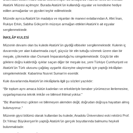
Atatürk Müzesi açılmıştır. Burada Atatürk’ün kullandığı eşyalar ve kendisine hediye
edilen armağanlar ve giysileri teşhir edilmektedir.
Müzede ayrıca Atatürk’ün madalya ve nişanları ile manevi evlatlarından A. Afet İnan,
Rukiye Erkin, Sabiha Gökçen’in müzeye armağan ettikleri Atatürk’e ait eşyalar
sergilenmektedir.
İNKILÂP KULESİ
Müzenin devamı olan bu kulede Atatürk’ün giydiği elbiseler sergilenmektedir. Kulenin iç
duvarında yer alan kabartmada zayıf, güçsüz bir elin tuttuğu sönmek üzere olan bir
meşale, çökmekte olan Osmanlı İmparatorluğu’nu simgelemektedir. Güçlü bir elin
göklere doğru kaldırdığı ışıklar saçan diğer bir meşale ise, yeni Türkiye Cumhuriyeti ve
Atatürk’ün Türk ulusunu çağdaş uygarlık düzeyine ulaştırmak için yaptığı inkılâpları
simgelemektedir. Kabartma Nusret Suman’ın eseridir.
Kule duvarlarında Atatürk’ün inkılâplarla ilgili şu sözleri yazılıdır:
“Bir toplum aynı amaca bütün kadınları ve erkekleriyle beraber yürümezse ilerlemesine,
uygarlaşmasına teknik imkân ve bilimsel ihtimal yoktur.”
“Biz ilhamlarımızı gökten ve bilinmeyen alemden değil, doğrudan doğruya hayattan almış
bulunuyoruz.”
Müzenin giysi bölümü olarak kullanılan bu kulede; Anadolu Üniversitesi eski rektörü Prof.
Dr.Yılmaz Büyükerşen’in yaptığı Atatürk’ün gerçek boyutlarında balmumu heykeli
bulunmaktadır.