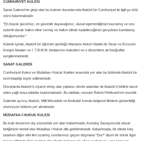
CUMHURİYET KULESİ
Sanat Galerisi’nin girişi olan bu kulenin duvarlarında Atatürk’ün Cumhuriyet ile ilgili şu özlü
sözü bulunmaktadır.
“En büyük gücümüz, en güvenilir dayanağımız, ulusal egemenliğimizi kavramış ve onu
eylemli olarak halkın eline vermiş ve halkın elinde tutabileceğimizi gerçekten kanıtlamış
olduğumuzdur.”
Kulenin içinde, Atatürk’ün öğrenim gördüğü Manastır Askeri İdadisi ile Sivas ve Erzurum
Kongre binaları ve I. T.B.M.M. binalarının maketleri ve o dönemlere ait fotoğraflar
sergilenmektedir.
SANAT GALERİSİ
Cumhuriyet Kulesi ve Müdafaa-i Hukuk Kuleleri arasında yer alan bu bölümde Atatürk’ün
özel kitaplığı teşhir edilmektedir.
Duvarlarda Atatürk’ü ziyaret etmiş olan yabancı devlet adamları ile Atatürk’ü birlikte tasvir
eden yağlı boya tablolar bulunmaktadır. Bu tablolar, ressam Rahmi Pehlivanlı’nın eseridir.
Galeride ayrıca, Atatürk, Milli Mücadele ve Anıtkabir konulu belgesel filmlerin gösterildiği
sinevizyon bölümü yer almaktadır.
MÜDAFAA-İ HUKUK KULESİ
Bu kule duvarının dış yüzeyinde yer alan kabartmada, Kurtuluş Savaşımızda ulusal
birliğimizin temeli olan Müdafaa-i Hukuk dile getirilmektedir. Kabartmada, bir elinde kılıç
tutarken diğer elini ileri uzatmış sınırlarımızı geçen düşmana “Dur!” diyen bir erkek figür