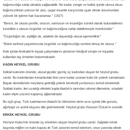
bağımsızlığa sahip olmakla sağlanabilir. Ne kadar zengin ve bolluk içinde olursa olsun
bağımsızlıktan yoksun bir ulus, uygar insanlık karşısında uşak olmak durumundan
yüksek bir işleme hak kazanamaz.” (1927)
“Bence, bir ulusta şerefin, onurun, namusun ve insanlığın sürekli olarak bulunabilmesi
kesinlikle o ulusun özgürlük ve bağımsızlığına sahip olabilmesiyle mümkündür.”
“Özgürlüğün de, eşitliğin de, adaletin de dayandığı ulusal egemenliktir.”
“Bütün tarihsel yaşantımızda özgürlük ve bağımsızlığa sembol olmuş bir ulusuz.”
Kule içinde Anıtkabir’in inşaat çalışmalarını gösteren fotoğraf sergisi ve inşaatta
kullanılan taş örnekleri bulunmaktadır.
KADIN HEYKEL GRUBU
İstiklal kulesinin önünde, ulusal giysiler giymiş üç kadından oluşan bir heykel grubu
vardır. Bu kadınlardan kenarlardaki ikisi yere kadar uzanan kalın bir çelenk tutmaktadır.
Başak demetlerinin meydana getirdiği çelenk bereketli yurdumuzu temsil etmektedir.
Soldaki kadın, ileri uzattığı elindeki kapla Atatürk’e tanrıdan rahmet dilemekte, ortadaki
kadın eliyle yüzünü kapamış ağlamaktadır.
Bu üçlü grup, Türk kadınlarının Atatürk’ün ölümünün derin acısı içinde bile gururlu,
ağırbaşlı ve azimli oluşunu dile getirmektedir. Heykel grubu Hüseyin Özkan’ın eseridir.
ERKEK HEYKEL GRUBU
Hürriyet Kulesi’nin önünde üç erkekten oluşan heykel grubu vardır. Sağdaki erkek
başında miğferi ve kalın kaputu ile Türk askerini temsil ederken, onun yanında elinde