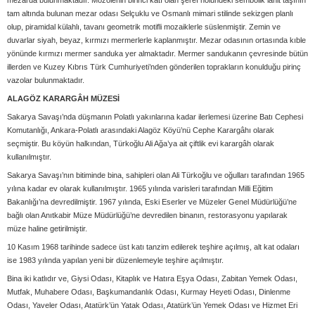
mezarda bulunmaktadır. Mozolenin birinci katı olan şeref holündeki sembolik lahit taşının
tam altında bulunan mezar odası Selçuklu ve Osmanlı mimari stilinde sekizgen planlı
olup, piramidal külahlı, tavanı geometrik motifli mozaiklerle süslenmiştir. Zemin ve
duvarlar siyah, beyaz, kırmızı mermerlerle kaplanmıştır. Mezar odasının ortasında kıble
yönünde kırmızı mermer sanduka yer almaktadır. Mermer sandukanın çevresinde bütün
illerden ve Kuzey Kıbrıs Türk Cumhuriyeti’nden gönderilen toprakların konulduğu pirinç
vazolar bulunmaktadır.
ALAGÖZ KARARGÂH MÜZESİ
Sakarya Savaşı’nda düşmanın Polatlı yakınlarına kadar ilerlemesi üzerine Batı Cephesi
Komutanlığı, Ankara-Polatlı arasındaki Alagöz Köyü’nü Cephe Karargâhı olarak
seçmiştir. Bu köyün halkından, Türkoğlu Ali Ağa’ya ait çiftlik evi karargâh olarak
kullanılmıştır.
Sakarya Savaşı’nın bitiminde bina, sahipleri olan Ali Türkoğlu ve oğulları tarafından 1965
yılına kadar ev olarak kullanılmıştır. 1965 yılında varisleri tarafından Milli Eğitim
Bakanlığı’na devredilmiştir. 1967 yılında, Eski Eserler ve Müzeler Genel Müdürlüğü’ne
bağlı olan Anıtkabir Müze Müdürlüğü’ne devredilen binanın, restorasyonu yapılarak
müze haline getirilmiştir.
10 Kasım 1968 tarihinde sadece üst katı tanzim edilerek teşhire açılmış, alt kat odaları
ise 1983 yılında yapılan yeni bir düzenlemeyle teşhire açılmıştır.
Bina iki katlıdır ve, Giysi Odası, Kitaplık ve Hatıra Eşya Odası, Zabitan Yemek Odası,
Mutfak, Muhabere Odası, Başkumandanlık Odası, Kurmay Heyeti Odası, Dinlenme
Odası, Yaveler Odası, Atatürk’ün Yatak Odası, Atatürk’ün Yemek Odası ve Hizmet Eri