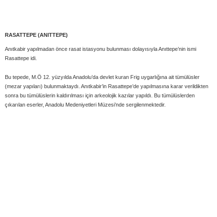
RASATTEPE (ANITTEPE)
Anıtkabir yapılmadan önce rasat istasyonu bulunması dolayısıyla Anıttepe’nin ismi
Rasattepe idi.
Bu tepede, M.Ö 12. yüzyılda Anadolu’da devlet kuran Frig uygarlığına ait tümülüsler
(mezar yapıları) bulunmaktaydı. Anıtkabir’in Rasattepe’de yapılmasına karar verildikten
sonra bu tümülüslerin kaldırılması için arkeolojik kazılar yapıldı. Bu tümülüslerden
çıkarılan eserler, Anadolu Medeniyetleri Müzesi’nde sergilenmektedir.