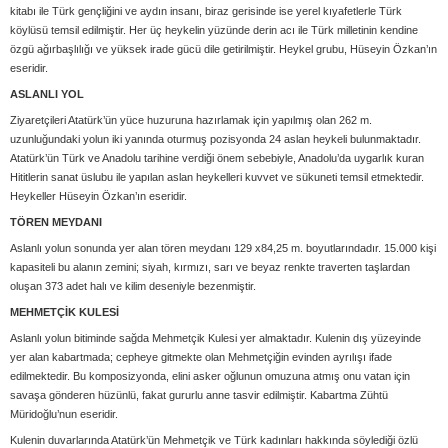
kitabı ile Türk gençliğini ve aydın insanı, biraz gerisinde ise yerel kıyafetlerle Türk
köylüsü temsil edilmiştir. Her üç heykelin yüzünde derin acı ile Türk milletinin kendine
özgü ağırbaşlılığı ve yüksek irade gücü dile getirilmiştir. Heykel grubu, Hüseyin Özkan’ın
eseridir.
ASLANLI YOL
Ziyaretçileri Atatürk’ün yüce huzuruna hazırlamak için yapılmış olan 262 m.
uzunluğundaki yolun iki yanında oturmuş pozisyonda 24 aslan heykeli bulunmaktadır.
Atatürk’ün Türk ve Anadolu tarihine verdiği önem sebebiyle, Anadolu’da uygarlık kuran
Hititlerin sanat üslubu ile yapılan aslan heykelleri kuvvet ve sükuneti temsil etmektedir.
Heykeller Hüseyin Özkan’ın eseridir.
TÖREN MEYDANI
Aslanlı yolun sonunda yer alan tören meydanı 129 x84,25 m. boyutlarındadır. 15.000 kişi
kapasiteli bu alanın zemini; siyah, kırmızı, sarı ve beyaz renkte traverten taşlardan
oluşan 373 adet halı ve kilim deseniyle bezenmiştir.
MEHMETÇİK KULESİ
Aslanlı yolun bitiminde sağda Mehmetçik Kulesi yer almaktadır. Kulenin dış yüzeyinde
yer alan kabartmada; cepheye gitmekte olan Mehmetçiğin evinden ayrılışı ifade
edilmektedir. Bu komposizyonda, elini asker oğlunun omuzuna atmış onu vatan için
savaşa gönderen hüzünlü, fakat gururlu anne tasvir edilmiştir. Kabartma Zühtü
Müridoğlu’nun eseridir.
Kulenin duvarlarında Atatürk’ün Mehmetçik ve Türk kadınları hakkında söylediği özlü