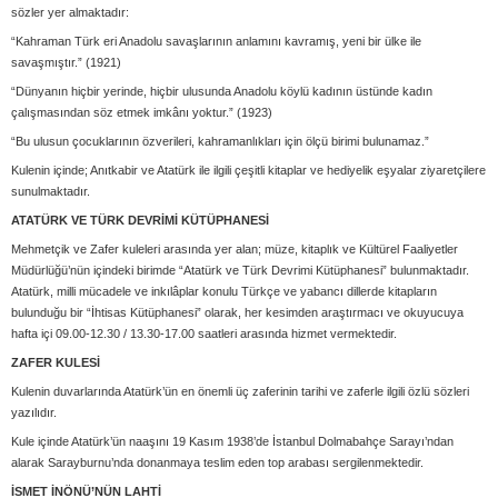
sözler yer almaktadır:
“Kahraman Türk eri Anadolu savaşlarının anlamını kavramış, yeni bir ülke ile
savaşmıştır.” (1921)
“Dünyanın hiçbir yerinde, hiçbir ulusunda Anadolu köylü kadının üstünde kadın
çalışmasından söz etmek imkânı yoktur.” (1923)
“Bu ulusun çocuklarının özverileri, kahramanlıkları için ölçü birimi bulunamaz.”
Kulenin içinde; Anıtkabir ve Atatürk ile ilgili çeşitli kitaplar ve hediyelik eşyalar ziyaretçilere
sunulmaktadır.
ATATÜRK VE TÜRK DEVRİMİ KÜTÜPHANESİ
Mehmetçik ve Zafer kuleleri arasında yer alan; müze, kitaplık ve Kültürel Faaliyetler
Müdürlüğü’nün içindeki birimde “Atatürk ve Türk Devrimi Kütüphanesi” bulunmaktadır.
Atatürk, milli mücadele ve inkılâplar konulu Türkçe ve yabancı dillerde kitapların
bulunduğu bir “İhtisas Kütüphanesi” olarak, her kesimden araştırmacı ve okuyucuya
hafta içi 09.00-12.30 / 13.30-17.00 saatleri arasında hizmet vermektedir.
ZAFER KULESİ
Kulenin duvarlarında Atatürk’ün en önemli üç zaferinin tarihi ve zaferle ilgili özlü sözleri
yazılıdır.
Kule içinde Atatürk’ün naaşını 19 Kasım 1938’de İstanbul Dolmabahçe Sarayı’ndan
alarak Sarayburnu’nda donanmaya teslim eden top arabası sergilenmektedir.
İSMET İNÖNÜ’NÜN LAHTİ