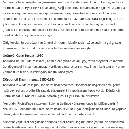
Mozole ve tören meydanını çevreleyen yardımcı binaların yapılmasını kapsayan ikinci
kısım inşaat 29 Eylül 1945’te başlamış, 8 Ağustos 1950’de tamamlanmıştır. Bu aşamada
inşaatın kâgir ve betonarme yapı sistemine göre, temel basıncının azaltılması göz
önünde tutularak, anıt kütlesinin “temel projesinin” hazırlanması kararlaştırılmıştır. 1947
yılı sonuna kadar mozolenin temel kazısı ve izolasyonu tamamlanmış ve her türlü
çöküntüleri engelleyecek olan 11 metre yüksekliğinde betonarme temel sisteminin demir
montajı bitirilme aşamasına gelmiştir.
Giriş kuleleri ile yol düzeninin önemli bir kısmı, fidanlık tesisi, ağaçlandırma çalışmaları
ve arazinin sulama sisteminin büyük bir bölümü tamamlanmıştır.
Üçüncü Kısım İnşaat: 1950
Anıtkabir üçüncü kısım inşaatı, anıta çıkan yollar, aslanlı yol, tören meydanı ve mozole
üst döşemesinin taş kaplaması, merdiven basamaklarının yapılması, lahit taşının yerine
konması ve tesisat işlerinin yapılmasını kapsıyordu.
Dördüncü Kısım İnşaat: 1950-1953
Anıtkabir’in 4. kısım inşaatı ise şeref holü döşemesi, tonozlar alt döşemeleri ve şeref
holü çevresi taş profilleri ile saçak süslemelerinin yapılmasını kapsıyordu. Dördüncü
kısım inşaat 20 Kasım 1950’de başlamış ve 1 Eylül 1953’te bitirilmiştir.
“Anıtkabir Projesi”nde mozolenin kolonat üstünde yükselen tonoz bir bölüm vardı. 4
Aralık 1951 tarihinde hükümet, şeref holünün 28 m.lik yüksekliğinin azaltılması ile yapının
daha çabuk bitirilmesinin mümkün olup olmadığını mimarlara sordu.
Mimarlar yaptıkları çalışmalar sonunda şeref holünü taş bir tonoz yerine, bir betonarme
tavan ile örtmenin mümkün olduğunu bildirdiler. Böylece tonoz yapının zemine vereceği