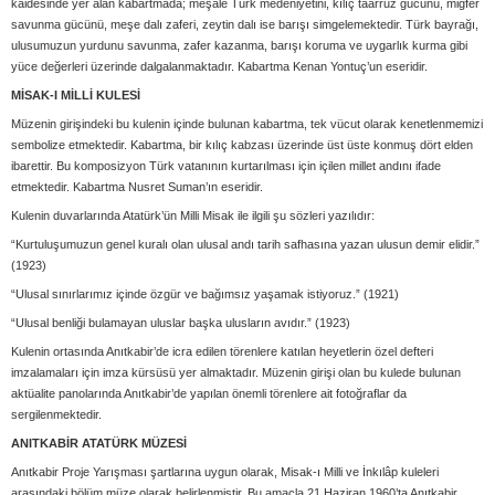
kaidesinde yer alan kabartmada; meşale Türk medeniyetini, kılıç taarruz gücünü, miğfer
savunma gücünü, meşe dalı zaferi, zeytin dalı ise barışı simgelemektedir. Türk bayrağı,
ulusumuzun yurdunu savunma, zafer kazanma, barışı koruma ve uygarlık kurma gibi
yüce değerleri üzerinde dalgalanmaktadır. Kabartma Kenan Yontuç’un eseridir.
MİSAK-I MİLLİ KULESİ
Müzenin girişindeki bu kulenin içinde bulunan kabartma, tek vücut olarak kenetlenmemizi
sembolize etmektedir. Kabartma, bir kılıç kabzası üzerinde üst üste konmuş dört elden
ibarettir. Bu komposizyon Türk vatanının kurtarılması için içilen millet andını ifade
etmektedir. Kabartma Nusret Suman’ın eseridir.
Kulenin duvarlarında Atatürk’ün Milli Misak ile ilgili şu sözleri yazılıdır:
“Kurtuluşumuzun genel kuralı olan ulusal andı tarih safhasına yazan ulusun demir elidir.”
(1923)
“Ulusal sınırlarımız içinde özgür ve bağımsız yaşamak istiyoruz.” (1921)
“Ulusal benliği bulamayan uluslar başka ulusların avıdır.” (1923)
Kulenin ortasında Anıtkabir’de icra edilen törenlere katılan heyetlerin özel defteri
imzalamaları için imza kürsüsü yer almaktadır. Müzenin girişi olan bu kulede bulunan
aktüalite panolarında Anıtkabir’de yapılan önemli törenlere ait fotoğraflar da
sergilenmektedir.
ANITKABİR ATATÜRK MÜZESİ
Anıtkabir Proje Yarışması şartlarına uygun olarak, Misak-ı Milli ve İnkılâp kuleleri
arasındaki bölüm müze olarak belirlenmiştir. Bu amaçla 21 Haziran 1960’ta Anıtkabir