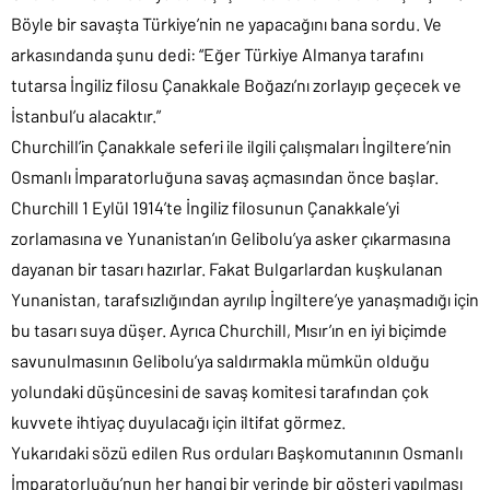
Böyle bir savaşta Türkiye’nin ne yapacağını bana sordu. Ve
arkasındanda şunu dedi: “Eğer Türkiye Almanya tarafını
tutarsa İngiliz filosu Çanakkale Boğazı’nı zorlayıp geçecek ve
İstanbul’u alacaktır.”
Churchill’in Çanakkale seferi ile ilgili çalışmaları İngiltere’nin
Osmanlı İmparatorluğuna savaş açmasından önce başlar.
Churchill 1 Eylül 1914’te İngiliz filosunun Çanakkale’yi
zorlamasına ve Yunanistan’ın Gelibolu’ya asker çıkarmasına
dayanan bir tasarı hazırlar. Fakat Bulgarlardan kuşkulanan
Yunanistan, tarafsızlığından ayrılıp İngiltere’ye yanaşmadığı için
bu tasarı suya düşer. Ayrıca Churchill, Mısır’ın en iyi biçimde
savunulmasının Gelibolu’ya saldırmakla mümkün olduğu
yolundaki düşüncesini de savaş komitesi tarafından çok
kuvvete ihtiyaç duyulacağı için iltifat görmez.
Yukarıdaki sözü edilen Rus orduları Başkomutanının Osmanlı
İmparatorluğu’nun her hangi bir yerinde bir gösteri yapılması