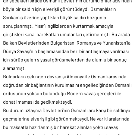
girişecekleri sırada Osmanlı Devleti’nin durumu onlar açısından
böyle bir saldırı için elverişli görüntüdeydi. Osmanlıların
Sarıkamış üzerine yaptıkları büyük saldırı bozgunla
sonuçlanmıştı. Mısır’ı İngilizlerden kurtarmak amacıyla
giriştikleri kanal harekatları umulanları getirmemişti. Bu arada
Balkan Devletlerinden Bulgaristan, Romanya ve Yunanistan’la
Dünya Savaşı’nın başlamasından beri bir antlaşmaya varılması
için sürüp gelen siyasal görüşmelerden de olumlu bir sonuç
alamamıştı.
Bulgarların çekingen davranışı Almanya ile Osmanlı arasında
doğrudan bir bağlantının kurulmasını engellediğinden Osmanlı
ordusunun yoksun bulunduğu Modern savaş gereçleri ile
donatılmaması da gecikmekteydi.
Bu durum uzlaşma Devletleri’nin Osmanlılara karşı bir saldırıya
geçmelerine elverişli gibi görünmekteydi. Ne var ki aralarında
bu maksatla hazırlanmış bir harekat alanları yoktu.savaş