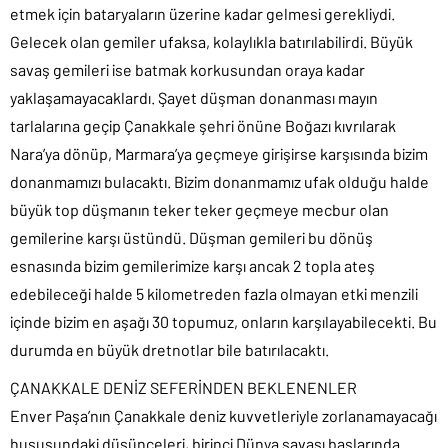
etmek için bataryaların üzerine kadar gelmesi gerekliydi.
Gelecek olan gemiler ufaksa, kolaylıkla batırılabilirdi. Büyük
savaş gemileri ise batmak korkusundan oraya kadar
yaklaşamayacaklardı. Şayet düşman donanması mayın
tarlalarına geçip Çanakkale şehri önüne Boğazı kıvrılarak
Nara’ya dönüp, Marmara’ya geçmeye girişirse karşısında bizim
donanmamızı bulacaktı. Bizim donanmamız ufak olduğu halde
büyük top düşmanın teker teker geçmeye mecbur olan
gemilerine karşı üstündü. Düşman gemileri bu dönüş
esnasında bizim gemilerimize karşı ancak 2 topla ateş
edebileceği halde 5 kilometreden fazla olmayan etki menzili
içinde bizim en aşağı 30 topumuz, onların karşılayabilecekti. Bu
durumda en büyük dretnotlar bile batırılacaktı.
ÇANAKKALE DENİZ SEFERİNDEN BEKLENENLER
Enver Paşa’nın Çanakkale deniz kuvvetleriyle zorlanamayacağı
hususundaki düşünceleri, birinci Dünya savaşı başlarında