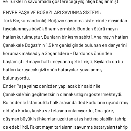
ve Türklerin savunmada göstereceği yılgınlığa bağlanmıştı.
ENVER PAŞA VE BOĞAZLARI SAVUNMA SİSTEMİ:
Türk Başkumandanlığı Boğazın savunma sisteminde mayından
faydalanmaya büyük önem vermiştir. Bundan ötürü mayın
hatları kurulmuştur. Bunların bir kısmı sabitti. Ana mayın hatları
Çanakkale Boğazı’nın 1,5 km genişliğinde bulunan en dar yerini
korumak maksadıyla Soğanlıdere – Dardonos önünden
başlamıştı. 9 mayın hattı meydana getirilmişti. Kıyılarda da bu
hatları koruyacak gizli obüs bataryaları yuvalanmış
bulunuyordu.
Ender Paşa yalnız denizden yapılacak bir saldır ile
Çanakkale’nin geçilmezsinin olanaksızlığını göstermekteydi.
Bu nedenle İstanbul’da halk arasında dedikoduların uyandırmış
olduğu korku, kuşku ve telaşına anlamıyordu. Ona göre,
düşman büyük istihkamları uzaktan ateş hattına olabilir, tahrip
de edebilirdi. Fakat mayın tarlalarını savunma bataryaları tahrip