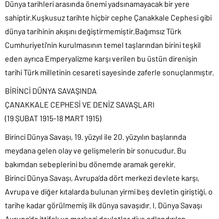
Dünya tarihleri arasında önemi yadsınamayacak bir yere
sahiptir.Kuşkusuz tarihte hiçbir cephe Çanakkale Cephesi gibi
dünya tarihinin akışını değiştirmemiştir.Bağımsız Türk
Cumhuriyeti’nin kurulmasının temel taşlarından birini teşkil
eden ayrıca Emperyalizme karşı verilen bu üstün direnişin
tarihi Türk milletinin cesareti sayesinde zaferle sonuçlanmıştır.
BİRİNCİ DÜNYA SAVAŞINDA
ÇANAKKALE CEPHESİ VE DENİZ SAVAŞLARI
(19 ŞUBAT 1915-18 MART 1915)
Birinci Dünya Savaşı, 19. yüzyıl ile 20. yüzyılın başlarında
meydana gelen olay ve gelişmelerin bir sonucudur. Bu
bakımdan sebeplerini bu dönemde aramak gerekir.
Birinci Dünya Savaşı, Avrupa’da dört merkezi devlete karşı,
Avrupa ve diğer kıtalarda bulunan yirmi beş devletin giriştiği, o
tarihe kadar görülmemiş ilk dünya savaşıdır. I. Dünya Savaşı
Avrupa’da ittifak ve merkezi devletler diye adlandırılan