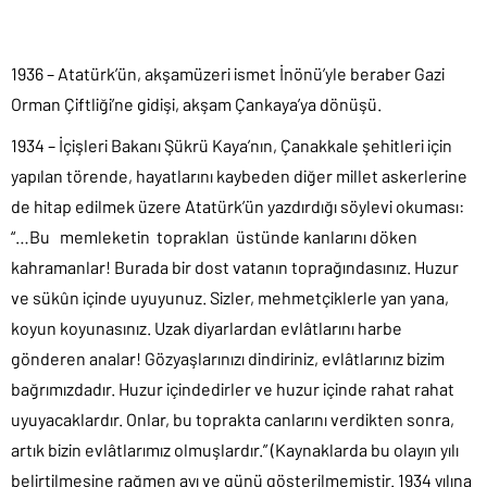
1936 – Atatürk’ün, akşamüzeri ismet İnönü’yle beraber Gazi
Orman Çiftliği’ne gidişi, akşam Çankaya’ya dönüşü.
1934 – İçişleri Bakanı Şükrü Kaya’nın, Çanakkale şehitleri için
yapılan törende, hayatlarını kaybeden diğer millet askerlerine
de hitap edilmek üzere Atatürk’ün yazdırdığı söylevi okuması:
“…Bu memleketin topraklan üstünde kanlarını döken
kahramanlar! Burada bir dost vatanın toprağındasınız. Huzur
ve sükûn içinde uyuyunuz. Sizler, mehmetçiklerle yan yana,
koyun koyunasınız. Uzak diyarlardan evlâtlarını harbe
gönderen analar! Gözyaşlarınızı dindiriniz, evlâtlarınız bizim
bağrımızdadır. Huzur içindedirler ve huzur içinde rahat rahat
uyuyacaklardır. Onlar, bu toprakta canlarını verdikten sonra,
artık bizin evlâtlarımız olmuşlardır.” (Kaynaklarda bu olayın yılı
belirtilmesine rağmen ayı ve günü gösterilmemiştir. 1934 yılına