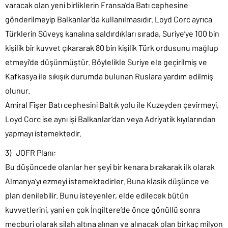
varacak olan yeni birliklerin Fransa’da Batı cephesine
gönderilmeyip Balkanlar’da kullanılmasıdır. Loyd Corc ayrıca
Türklerin Süveyş kanalına saldırdıkları sırada, Suriye’ye 100 bin
kişilik bir kuvvet çıkararak 80 bin kişilik Türk ordusunu mağlup
etmeyi’de düşünmüştür. Böylelikle Suriye ele geçirilmiş ve
Kafkasya ile sıkışık durumda bulunan Ruslara yardım edilmiş
olunur.
Amiral Fişer Batı cephesini Baltık yolu ile Kuzeyden çevirmeyi,
Loyd Corc ise aynı işi Balkanlar’dan veya Adriyatik kıyılarından
yapmayı istemektedir.
3) JOFR Planı:
Bu düşüncede olanlar her şeyi bir kenara bırakarak ilk olarak
Almanya’yı ezmeyi istemektedirler. Buna klasik düşünce ve
plan denilebilir. Bunu isteyenler, elde edilecek bütün
kuvvetlerini, yani en çok İngiltere’de önce gönüllü sonra
mecburi olarak silah altına alınan ve alınacak olan birkaç milyon