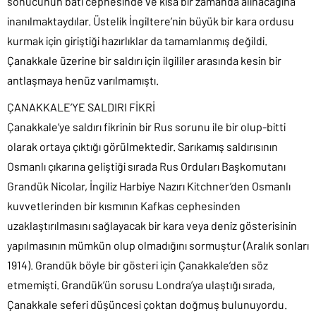
sonucunun batı cephesinde ve kısa bir zamanda alınacağına
inanılmaktaydılar. Üstelik İngiltere’nin büyük bir kara ordusu
kurmak için giriştiği hazırlıklar da tamamlanmış değildi.
Çanakkale üzerine bir saldırı için ilgililer arasında kesin bir
antlaşmaya henüz varılmamıştı.
ÇANAKKALE’YE SALDIRI FİKRİ
Çanakkale’ye saldırı fikrinin bir Rus sorunu ile bir olup-bitti
olarak ortaya çıktığı görülmektedir. Sarıkamış saldırısının
Osmanlı çıkarına geliştiği sırada Rus Orduları Başkomutanı
Grandük Nicolar, İngiliz Harbiye Nazırı Kitchner’den Osmanlı
kuvvetlerinden bir kısmının Kafkas cephesinden
uzaklaştırılmasını sağlayacak bir kara veya deniz gösterisinin
yapılmasının mümkün olup olmadığını sormuştur (Aralık sonları
1914). Grandük böyle bir gösteri için Çanakkale’den söz
etmemişti. Grandük’ün sorusu Londra’ya ulaştığı sırada,
Çanakkale seferi düşüncesi çoktan doğmuş bulunuyordu.