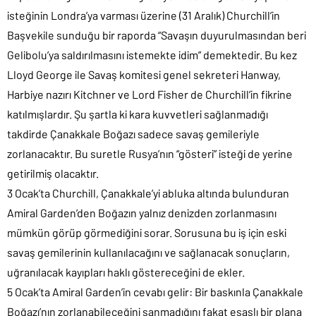
isteğinin Londra’ya varması üzerine (31 Aralık) Churchill’in
Başvekile sunduğu bir raporda “Savaşın duyurulmasından beri
Gelibolu’ya saldırılmasını istemekte idim” demektedir. Bu kez
Lloyd George ile Savaş komitesi genel sekreteri Hanway,
Harbiye nazırı Kitchner ve Lord Fisher de Churchill’in fikrine
katılmışlardır. Şu şartla ki kara kuvvetleri sağlanmadığı
takdirde Çanakkale Boğazı sadece savaş gemileriyle
zorlanacaktır. Bu suretle Rusya’nın “gösteri” isteği de yerine
getirilmiş olacaktır.
3 Ocak’ta Churchill, Çanakkale’yi abluka altında bulunduran
Amiral Garden’den Boğazın yalnız denizden zorlanmasını
mümkün görüp görmediğini sorar. Sorusuna bu iş için eski
savaş gemilerinin kullanılacağını ve sağlanacak sonuçların,
uğranılacak kayıpları haklı göstereceğini de ekler.
5 Ocak’ta Amiral Garden’in cevabı gelir: Bir baskınla Çanakkale
Boğazı’nın zorlanabileceğini sanmadığını fakat esaslı bir plana