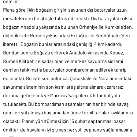
gemiler.
Plana göre ilkin boğaz’ın girişini savunan dış bataryalar uzun
mesafelerden bir ateşle tahrik edilecekti. Dış bataryaların ikisi
boğazın Anadolu yakasında bulunan Orhaniye ile Kumkale’den,
diğer ikisi de Rumeli yakasındaki Ertuğrul ile Seddülbahir’den
ibaretti. Boğaz’ın bunlar arasındaki genişliği 4 km kadardı.
Bundan sonra Boğaz’a girilerek Anadolu yakasında Kepez,
Rumeli Kilitbahir’e kadar olan ve merkez savunma sistemi
denilen tahkimatla bataryalar bombardıman edilerek tahrip
edilecekti. Bu işte son bulunca, Çanakkale ile Nara arasındaki
savunma sisteminin son kısmı ateş altına alınarak zararsız
duruma getirilecek ve Marmara’ya girilerek İstanbul yolu
tutulacaktı. Bu bombardıman aşamalarının her birinde savaş
gemileri yol almaya başlamadan önce torpil tarlaları ayıklanmış
olacaktı. Planın yürütülmesi için 15 şubat saptanması başarı
ümitleri de havaların iyi gitmesine; yol, cephane sağlanmasına