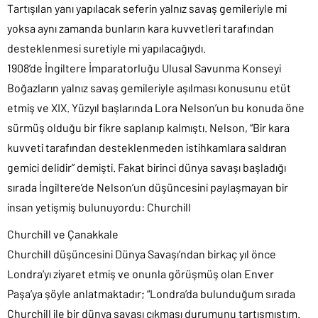
Tartışılan yanı yapılacak seferin yalnız savaş gemileriyle mi
yoksa aynı zamanda bunların kara kuvvetleri tarafından
desteklenmesi suretiyle mi yapılacağıydı.
1908’de İngiltere İmparatorluğu Ulusal Savunma Konseyi
Boğazların yalnız savaş gemileriyle aşılması konusunu etüt
etmiş ve XIX. Yüzyıl başlarında Lora Nelson’un bu konuda öne
sürmüş olduğu bir fikre saplanıp kalmıştı. Nelson, “Bir kara
kuvveti tarafından desteklenmeden istihkamlara saldıran
gemici delidir” demişti. Fakat birinci dünya savaşı başladığı
sırada İngiltere’de Nelson’un düşüncesini paylaşmayan bir
insan yetişmiş bulunuyordu: Churchill
Churchill ve Çanakkale
Churchill düşüncesini Dünya Savaşı’ndan birkaç yıl önce
Londra’yı ziyaret etmiş ve onunla görüşmüş olan Enver
Paşa’ya şöyle anlatmaktadır; “Londra’da bulunduğum sırada
Churchill ile bir dünya savaşı çıkması durumunu tartışmıştım.