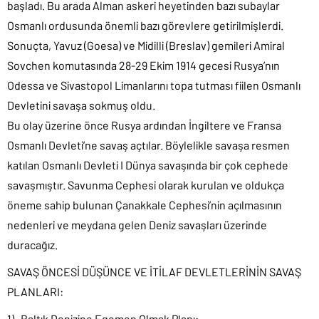
başladı. Bu arada Alman askeri heyetinden bazı subaylar
Osmanlı ordusunda önemli bazı görevlere getirilmişlerdi.
Sonuçta, Yavuz (Goesa) ve Midilli (Breslav) gemileri Amiral
Sovchen komutasında 28-29 Ekim 1914 gecesi Rusya’nın
Odessa ve Sivastopol Limanlarını topa tutması fiilen Osmanlı
Devletini savaşa sokmuş oldu.
Bu olay üzerine önce Rusya ardından İngiltere ve Fransa
Osmanlı Devleti’ne savaş açtılar. Böylelikle savaşa resmen
katılan Osmanlı Devleti I Dünya savaşında bir çok cephede
savaşmıştır. Savunma Cephesi olarak kurulan ve oldukça
öneme sahip bulunan Çanakkale Cephesi’nin açılmasının
nedenleri ve meydana gelen Deniz savaşları üzerinde
duracağız.
SAVAŞ ÖNCESİ DÜŞÜNCE VE İTİLAF DEVLETLERİNİN SAVAŞ
PLANLARI:
1) Baltık Denizine Egemen Olmak Planı: