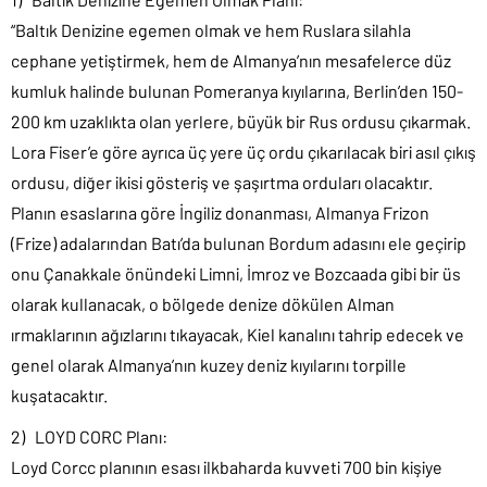
“Baltık Denizine egemen olmak ve hem Ruslara silahla
cephane yetiştirmek, hem de Almanya’nın mesafelerce düz
kumluk halinde bulunan Pomeranya kıyılarına, Berlin’den 150-
200 km uzaklıkta olan yerlere, büyük bir Rus ordusu çıkarmak.
Lora Fiser’e göre ayrıca üç yere üç ordu çıkarılacak biri asıl çıkış
ordusu, diğer ikisi gösteriş ve şaşırtma orduları olacaktır.
Planın esaslarına göre İngiliz donanması, Almanya Frizon
(Frize) adalarından Batı’da bulunan Bordum adasını ele geçirip
onu Çanakkale önündeki Limni, İmroz ve Bozcaada gibi bir üs
olarak kullanacak, o bölgede denize dökülen Alman
ırmaklarının ağızlarını tıkayacak, Kiel kanalını tahrip edecek ve
genel olarak Almanya’nın kuzey deniz kıyılarını torpille
kuşatacaktır.
2) LOYD CORC Planı:
Loyd Corcc planının esası ilkbaharda kuvveti 700 bin kişiye