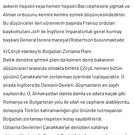
askerin hepsini veya hemen hepsini Batı cephesine yığmak ve
Alman ordusunu kemire kemire ezmek düşüncesindedirler.
Bu düşünceler ileri sürenlerin başında Fransız orduları
başkomutanı Jofr ile İngiltere İmparatorluk genel kurmay
başkanı General (sonra mareşal) Robertson bulunmaktadır.
4) Çörçil-Hankey’in Boğazları Zorlama Planı:
Baltık denizine girmek planı da kısmen deniz bakanının
düşünceleri arasında olmakla birlikte Çörçil, hemen bütün
gücünü Çanakkale’nin zorlanması üzerinde toplayacaktır. O
sırada İngiltere’de Osmanlı Devleti, düşmanların en zayıfı
sayılıyordu. O, Almanya’dan damla damla ve adeta kaçak gibi
Romanya ve Bulgaristan yolu ile silah ve cephane alabiliyordu,
dolaysıyla Türk’ün kahramanlığını göz önünde tutmayanlar
Boğazları zorlamayı nispeten kolay sayabilirlerdi.
Uzlaşma Devletleri Çanakkale’ye denizden saldırıya