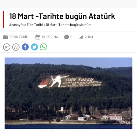
18 Mart -Tarihte bugün Atatürk
Anasayfa
»
Türk Tarihi
»
18 Mart -Tarihte bugün Atatürk
TÜRK TARIHI
18.03.2014
0
2.160
A
A
+
-