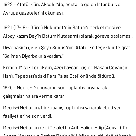
1922 – Atatürk’ün, Akşehir’de, posta ile gelen İstanbul ve
Avrupa gazetelerini okuması.
1921 (17-18) – Gürcü Hükümeti’nin Batum’u terk etmesi ve
Albay Kazım Bey’in Batum Mutasarrıfı olarak göreve başlaması.
Diyarbakır’a gelen Şeyh Sunusî’nin, Atatürk’e teşekkür telgrafı:
“Salimen Diyarbakır’a vardım.”
Ermeni Misak Torlakyan, Azerbaycan İçişleri Bakanı Cevanşir
Han’ı, Tepebaşı’ndaki Pera Palas Oteli önünde öldürdü.
1920 – Meclis-i Mebusan’ın son toplantısını yaparak
çalışmalarına ara verme kararı.
Meclis-i Mebusan, bir kapanış toplantısı yaparak ebediyen
faaliyetlerine son verdi.
Meclis-i Mebusan reisi Celalettin Arif, Halide Edip (Adıvar), Dr.
Adnan (Adıvar) ve Çerkez Reşit gibi kişiler ise kılık değiştirerek,