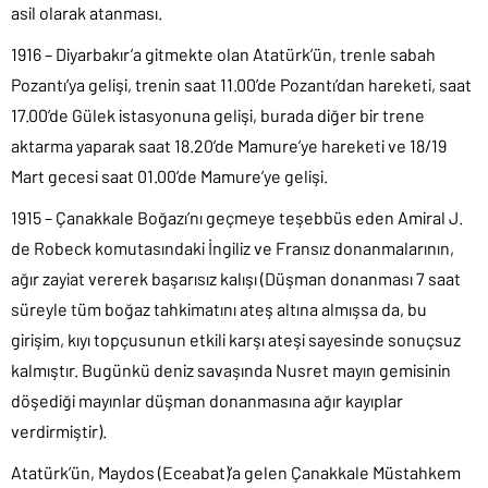
asil olarak atanması.
1916 – Diyarbakır’a gitmekte olan Atatürk’ün, trenle sabah
Pozantı’ya gelişi, trenin saat 11.00’de Pozantı’dan hareketi, saat
17.00’de Gülek istasyonuna gelişi, burada diğer bir trene
aktarma yaparak saat 18.20’de Mamure’ye hareketi ve 18/19
Mart gecesi saat 01.00’de Mamure’ye gelişi.
1915 – Çanakkale Boğazı’nı geçmeye teşebbüs eden Amiral J.
de Robeck komutasındaki İngiliz ve Fransız donanmalarının,
ağır zayiat vererek başarısız kalışı (Düşman donanması 7 saat
süreyle tüm boğaz tahkimatını ateş altına almışsa da, bu
girişim, kıyı topçusunun etkili karşı ateşi sayesinde sonuçsuz
kalmıştır. Bugünkü deniz savaşında Nusret mayın gemisinin
döşediği mayınlar düşman donanmasına ağır kayıplar
verdirmiştir).
Atatürk’ün, Maydos (Eceabat)’a gelen Çanakkale Müstahkem