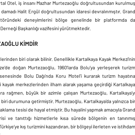
l Otel, iş insanı Mazhar Murtezaoğlu doğrultusundan kurulmu
 damadı Halit Ergül doğrultusundan idaresi devralınmıştır. Gran
ektöründeki deneyimlerini bölge genelinde bir platformda d
Derneği Başkanlığı vazifesini yürütmektedir.
AOĞLU KİMDİR
rinden biri olarak bilinir. Genellikle Kartalkaya Kayak Merkezi’ni
ize’de doğan Murtezaoğlu, 1960’larda Bolu’ya yerleşerek turiz
senesinde Bolu Dağı’nda Koru Motel’i kurarak turizm hayatın
deki kayak merkezlerinden ilham alarak yaşama geçirdiği Kartalkay
ra rağmen, büyük bir azimle çalışan Murtezaoğlu, Kartalkaya’y
biri durumuna getirmiştir. Murtezaoğlu, Kartalkaya’da yalnızca bi
naklama tesisi de hayal etmiştir. Bu hayalini yapmak amacıyla Gran
risi ve tanıttığı hizmetlerle kısa sürede bölgenin en tanınmı
rkiye’ye kış turizmini kazandıran, bir bölgeyi ilerleten ve istihda
.