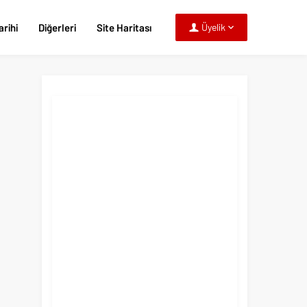
rihi
Diğerleri
Site Haritası
Üyelik