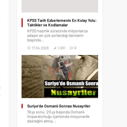
ş
d
a
KPSS Tarih Ezberlemenin En Kolay Yolu:
Taktikler ve Kodlamalar
KPSS hazırlık sürecinde milyonlarca
adayın en çok zorlandığı derslerin
başında...
17.04.2026
1.931
0
n
m
a
a
ı
r
d
Suriye’de Osmanlı Sonrası Nusayriler
ş
19.yy sonu, 20.yy başında Osmanlı
İmparatorluğu içerisinde misyonerlik
m
desteğini almış...