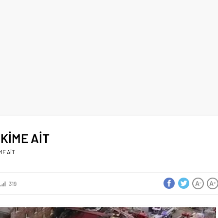
KİME AİT
ME AİT
A
A
-
+
319