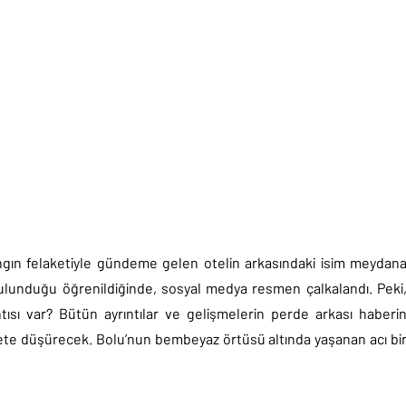
angın felaketiyle gündeme gelen otelin arkasındaki isim meydan
m bulunduğu öğrenildiğinde, sosyal medya resmen çalkalandı. Peki
ntısı var? Bütün ayrıntılar ve gelişmelerin perde arkası haberi
ete düşürecek. Bolu’nun bembeyaz örtüsü altında yaşanan acı bi