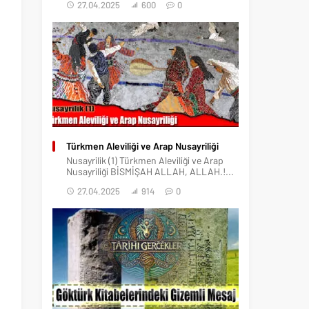
27.04.2025
600
0
Türkmen Aleviliği ve Arap Nusayriliği
Nusayrilik (1) Türkmen Aleviliği ve Arap
Nusayriliği BİSMİŞAH ALLAH, ALLAH.!...
27.04.2025
914
0