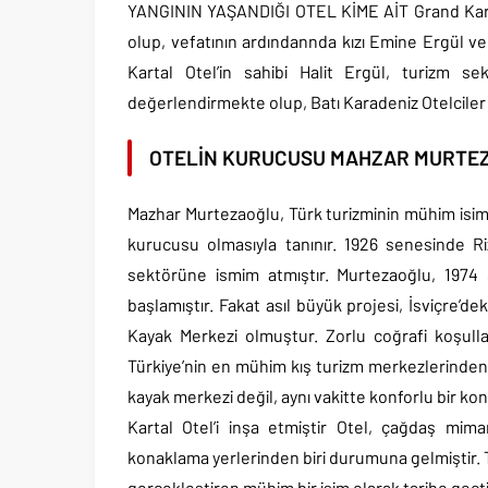
YANGININ YAŞANDIĞI OTEL KİME AİT Grand Karta
olup, vefatının ardındannda kızı Emine Ergül ve
Kartal Otel’in sahibi Halit Ergül, turizm s
değerlendirmekte olup, Batı Karadeniz Otelciler 
OTELİN KURUCUSU MAHZAR MURTEZ
Mazhar Murtezaoğlu, Türk turizminin mühim isimle
kurucusu olmasıyla tanınır. 1926 senesinde R
sektörüne ismim atmıştır. Murtezaoğlu, 1974 
başlamıştır. Fakat asıl büyük projesi, İsviçre’
Kayak Merkezi olmuştur. Zorlu coğrafi koşulla
Türkiye’nin en mühim kış turizm merkezlerinden 
kayak merkezi değil, aynı vakitte konforlu bir ko
Kartal Otel’i inşa etmiştir Otel, çağdaş mima
konaklama yerlerinden biri durumuna gelmiştir. Tü
gerçekleştiren mühim bir isim olarak tarihe geçti