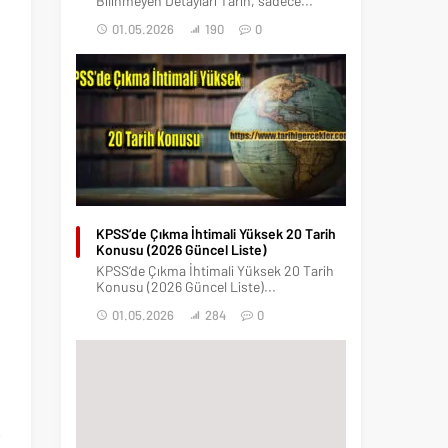
Bilinmeyen Detayları Tarih, sadece...
01.05.2026
190
0
KPSS’de Çıkma İhtimali Yüksek 20 Tarih
Konusu (2026 Güncel Liste)
KPSS’de Çıkma İhtimali Yüksek 20 Tarih
l
Konusu (2026 Güncel Liste)...
h
01.05.2026
284
0
1
n
.