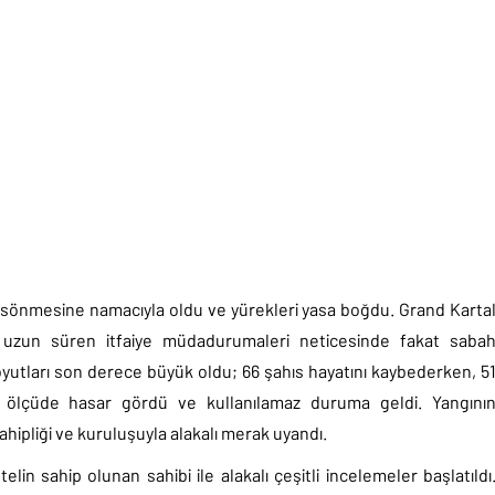
nda sönmesine namacıyla oldu ve yürekleri yasa boğdu. Grand Karta
, uzun süren itfaiye müdadurumaleri neticesinde fakat saba
boyutları son derece büyük oldu; 66 şahıs hayatını kaybederken, 5
k ölçüde hasar gördü ve kullanılamaz duruma geldi. Yangını
ipliği ve kuruluşuyla alakalı merak uyandı.
in sahip olunan sahibi ile alakalı çeşitli incelemeler başlatıldı