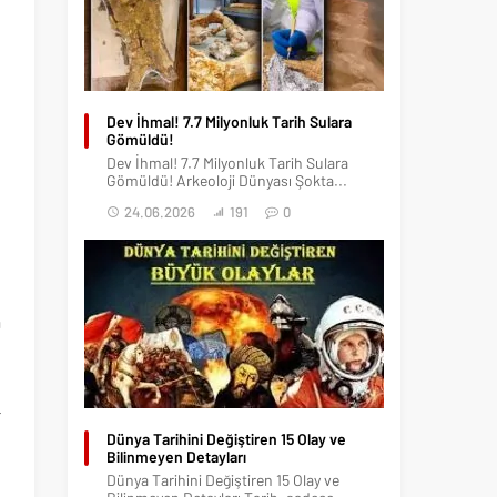
Dev İhmal! 7.7 Milyonluk Tarih Sulara
Gömüldü!
Dev İhmal! 7.7 Milyonluk Tarih Sulara
Gömüldü! Arkeoloji Dünyası Şokta...
24.06.2026
191
0
a
,
n
r
Dünya Tarihini Değiştiren 15 Olay ve
Bilinmeyen Detayları
Dünya Tarihini Değiştiren 15 Olay ve