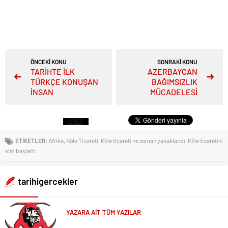
ÖNCEKİ KONU
SONRAKİ KONU
TARİHTE İLK
AZERBAYCAN
TÜRKÇE KONUŞAN
BAĞIMSIZLIK
İNSAN
MÜCADELESİ
ETİKETLER:
Afrika
,
Köle Ticareti
,
Köle ticareti ne zaman yasaklandı
,
Köle ticaretini
kim başlattı
tarihigercekler
YAZARA AİT TÜM YAZILAR