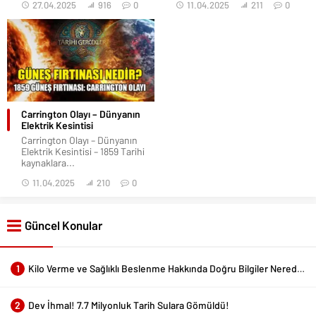
27.04.2025
916
0
11.04.2025
211
0
Carrington Olayı – Dünyanın
Elektrik Kesintisi
Carrington Olayı – Dünyanın
Elektrik Kesintisi – 1859 Tarihi
kaynaklara...
11.04.2025
210
0
Güncel Konular
1
Kilo Verme ve Sağlıklı Beslenme Hakkında Doğru Bilgiler Nerede Bulunur?
2
Dev İhmal! 7.7 Milyonluk Tarih Sulara Gömüldü!