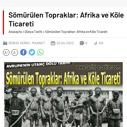
Sömürülen Topraklar: Afrika ve Köle
Ticareti
Anasayfa
»
Dünya Tarihi
»
Sömürülen Topraklar: Afrika ve Köle Ticareti
DÜNYA TARIHI
MANSET
20.04.2022
0
412
A
A
+
-