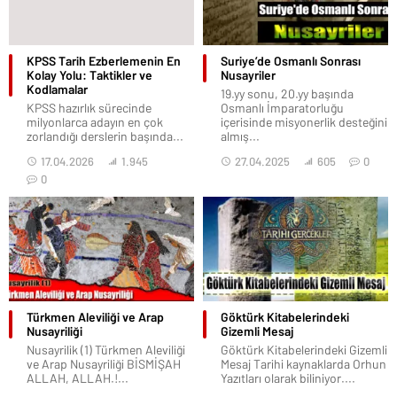
KPSS Tarih Ezberlemenin En
Suriye’de Osmanlı Sonrası
Kolay Yolu: Taktikler ve
Nusayriler
Kodlamalar
19.yy sonu, 20.yy başında
KPSS hazırlık sürecinde
Osmanlı İmparatorluğu
milyonlarca adayın en çok
içerisinde misyonerlik desteğini
zorlandığı derslerin başında...
almış...
17.04.2026
1.945
27.04.2025
605
0
0
Türkmen Aleviliği ve Arap
Göktürk Kitabelerindeki
Nusayriliği
Gizemli Mesaj
Nusayrilik (1) Türkmen Aleviliği
Göktürk Kitabelerindeki Gizemli
ve Arap Nusayriliği BİSMİŞAH
Mesaj Tarihi kaynaklarda Orhun
ALLAH, ALLAH.!...
Yazıtları olarak biliniyor....