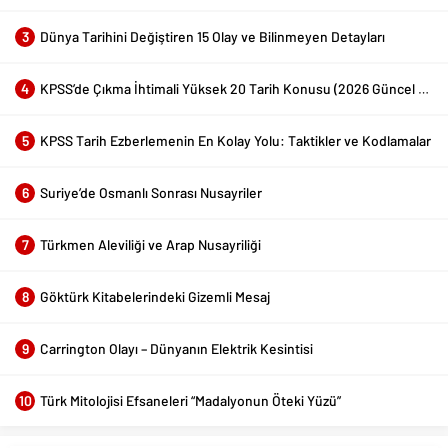
3
Dünya Tarihini Değiştiren 15 Olay ve Bilinmeyen Detayları
4
KPSS’de Çıkma İhtimali Yüksek 20 Tarih Konusu (2026 Güncel Liste)
5
KPSS Tarih Ezberlemenin En Kolay Yolu: Taktikler ve Kodlamalar
6
Suriye’de Osmanlı Sonrası Nusayriler
7
Türkmen Aleviliği ve Arap Nusayriliği
8
Göktürk Kitabelerindeki Gizemli Mesaj
9
Carrington Olayı – Dünyanın Elektrik Kesintisi
10
Türk Mitolojisi Efsaneleri “Madalyonun Öteki Yüzü”