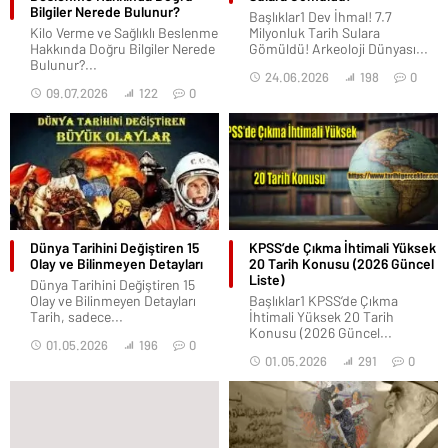
Bilgiler Nerede Bulunur?
Başlıklar1 Dev İhmal! 7.7
Kilo Verme ve Sağlıklı Beslenme
Milyonluk Tarih Sulara
Hakkında Doğru Bilgiler Nerede
Gömüldü! Arkeoloji Dünyası...
Bulunur?...
24.06.2026
198
0
09.07.2026
122
0
Dünya Tarihini Değiştiren 15
KPSS’de Çıkma İhtimali Yüksek
Olay ve Bilinmeyen Detayları
20 Tarih Konusu (2026 Güncel
Liste)
Dünya Tarihini Değiştiren 15
Olay ve Bilinmeyen Detayları
Başlıklar1 KPSS’de Çıkma
Tarih, sadece...
İhtimali Yüksek 20 Tarih
Konusu (2026 Güncel...
01.05.2026
196
0
01.05.2026
291
0