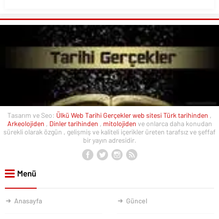
Tasarım ve Seo:
Ülkü Web
Tarihi Gerçekler web sitesi
Türk tarihinden
,
Arkeolojiden
,
Dinler tarihinden
,
mitolojiden
ve onlarca daha konudan
sürekli olarak özgün , gelişmiş ve kaliteli içerikler üreten tarafsız ve şeffaf
bir yayın adresidir.
Menü
Anasayfa
Güncel