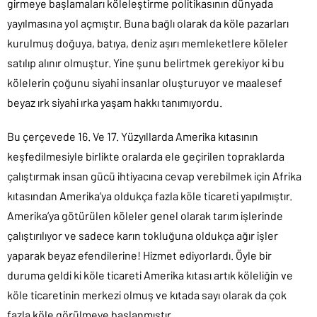
girmeye başlamaları köleleştirme politikasının dünyada
yayılmasına yol açmıştır. Buna bağlı olarak da köle pazarları
kurulmuş doğuya, batıya, deniz aşırı memleketlere köleler
satılıp alınır olmuştur. Yine şunu belirtmek gerekiyor ki bu
kölelerin çoğunu siyahi insanlar oluşturuyor ve maalesef
beyaz ırk siyahi ırka yaşam hakkı tanımıyordu.
Bu çerçevede 16. Ve 17. Yüzyıllarda Amerika kıtasının
keşfedilmesiyle birlikte oralarda ele geçirilen topraklarda
çalıştırmak insan gücü ihtiyacına cevap verebilmek için Afrika
kıtasından Amerika’ya oldukça fazla köle ticareti yapılmıştır.
Amerika’ya götürülen köleler genel olarak tarım işlerinde
çalıştırılıyor ve sadece karın tokluğuna oldukça ağır işler
yaparak beyaz efendilerine! Hizmet ediyorlardı. Öyle bir
duruma geldi ki köle ticareti Amerika kıtası artık köleliğin ve
köle ticaretinin merkezi olmuş ve kıtada sayı olarak da çok
fazla köle görülmeye başlanmıştır.