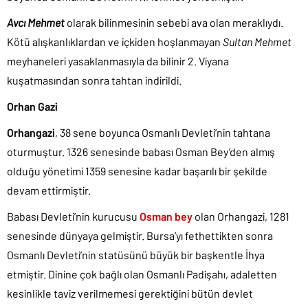
Avcı Mehmet
olarak bilinmesinin sebebi ava olan meraklıydı.
Kötü alışkanlıklardan ve içkiden hoşlanmayan
Sultan Mehmet
meyhaneleri yasaklanmasıyla da bilinir 2. Viyana
kuşatmasından sonra tahtan indirildi.
Orhan Gazi
Orhangazi
, 38 sene boyunca Osmanlı Devleti’nin tahtana
oturmuştur. 1326 senesinde babası Osman Bey’den almış
olduğu yönetimi 1359 senesine kadar başarılı bir şekilde
devam ettirmiştir.
Babası Devleti’nin kurucusu
Osman bey
olan Orhangazi, 1281
senesinde dünyaya gelmiştir. Bursa’yı fethettikten sonra
Osmanlı Devleti’nin statüsünü büyük bir başkentle İhya
etmiştir. Dinine çok bağlı olan Osmanlı Padişahı, adaletten
kesinlikle taviz verilmemesi gerektiğini bütün devlet