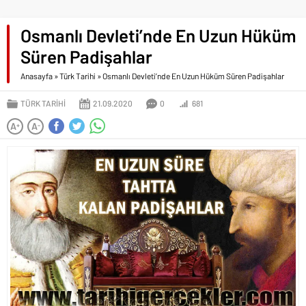
Osmanlı Devleti’nde En Uzun Hüküm
Süren Padişahlar
Anasayfa
»
Türk Tarihi
»
Osmanlı Devleti’nde En Uzun Hüküm Süren Padişahlar
TÜRK TARIHI
21.09.2020
0
681
A
A
+
-