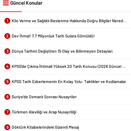
Güncel Konular
1
Kilo Verme ve Sağlıklı Beslenme Hakkında Doğru Bilgiler Nerede Bulunur?
2
Dev İhmal! 7.7 Milyonluk Tarih Sulara Gömüldü!
3
Dünya Tarihini Değiştiren 15 Olay ve Bilinmeyen Detayları
4
KPSS’de Çıkma İhtimali Yüksek 20 Tarih Konusu (2026 Güncel Liste)
5
KPSS Tarih Ezberlemenin En Kolay Yolu: Taktikler ve Kodlamalar
6
Suriye’de Osmanlı Sonrası Nusayriler
7
Türkmen Aleviliği ve Arap Nusayriliği
8
Göktürk Kitabelerindeki Gizemli Mesaj