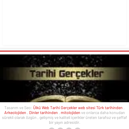
Tasarım ve Seo:
Ülkü Web
Tarihi Gerçekler web sitesi
Türk tarihinden
,
Arkeolojiden
,
Dinler tarihinden
,
mitolojiden
ve onlarca daha konudan
sürekli olarak özgün , gelişmiş ve kaliteli içerikler üreten tarafsız ve şeffaf
bir yayın adresidir.