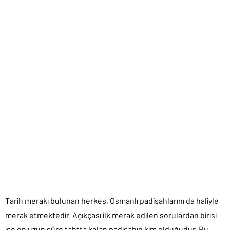
Tarih merakı bulunan herkes, Osmanlı padişahlarını da haliyle
merak etmektedir. Açıkçası ilk merak edilen sorulardan birisi
ise en uzun süre tahtta kalan padişahın kim olduğudur. Bu