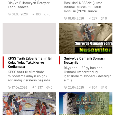
Olay ve Bilinmeyen Detayları
Başlıklar1 KPSS’de Çıkma
Tarih, sadece...
İhtimali Yüksek 20 Tarih
Konusu (2026 Güncel...
01.05.2026
190
0
01.05.2026
287
0
KPSS Tarih Ezberlemenin En
Suriye’de Osmanlı Sonrası
Kolay Yolu: Taktikler ve
Nusayriler
Kodlamalar
19.yy sonu, 20.yy başında
KPSS hazırlık sürecinde
Osmanlı İmparatorluğu
milyonlarca adayın en çok
içerisinde misyonerlik desteğini
zorlandığı derslerin başında...
almış...
17.04.2026
1.937
0
27.04.2025
604
0