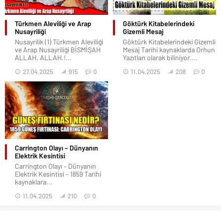
Türkmen Aleviliği ve Arap
Göktürk Kitabelerindeki
Nusayriliği
Gizemli Mesaj
Nusayrilik (1) Türkmen Aleviliği
Göktürk Kitabelerindeki Gizemli
ve Arap Nusayriliği BİSMİŞAH
Mesaj Tarihi kaynaklarda Orhun
ALLAH, ALLAH.!...
Yazıtları olarak biliniyor....
27.04.2025
915
0
11.04.2025
208
0
Carrington Olayı – Dünyanın
Elektrik Kesintisi
Carrington Olayı – Dünyanın
Elektrik Kesintisi – 1859 Tarihi
kaynaklara...
11.04.2025
210
0