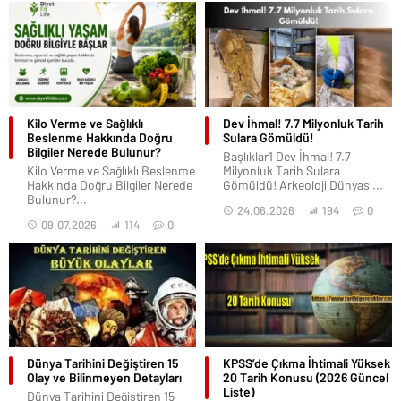
Kilo Verme ve Sağlıklı
Dev İhmal! 7.7 Milyonluk Tarih
Beslenme Hakkında Doğru
Sulara Gömüldü!
Bilgiler Nerede Bulunur?
Başlıklar1 Dev İhmal! 7.7
Kilo Verme ve Sağlıklı Beslenme
Milyonluk Tarih Sulara
Hakkında Doğru Bilgiler Nerede
Gömüldü! Arkeoloji Dünyası...
Bulunur?...
24.06.2026
194
0
09.07.2026
114
0
Dünya Tarihini Değiştiren 15
KPSS’de Çıkma İhtimali Yüksek
Olay ve Bilinmeyen Detayları
20 Tarih Konusu (2026 Güncel
Liste)
Dünya Tarihini Değiştiren 15