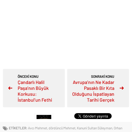
ÖNCEKİ KONU
SONRAKİ KONU
Çandarlı Halil
Avrupa’nın Ne Kadar
Paşa’nın Büyük
Pasaklı Bir Kıta
Korkusu:
Olduğunu İspatlayan
İstanbul’un Fethi
Tarihi Gerçek
ETİKETLER:
Avcı Mehmet
,
dördüncü Mehmet
,
Kanuni Sultan Süleyman
,
Orhan