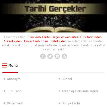
Tasarım ve Seo:
Ülkü Web
Tarihi Gerçekler web sitesi
Türk tarihinden
,
Arkeolojiden
,
Dinler tarihinden
,
mitolojiden
ve onlarca daha konudan
sürekli olarak özgün , gelişmiş ve kaliteli içerikler üreten tarafsız ve şeffaf
bir yayın adresidir.
Menü
Anasayfa
Güncel
Türk Tarihi
Arkeoloji Hakkında Yazılar
Dinler Tarihi
Dünya Tarihi