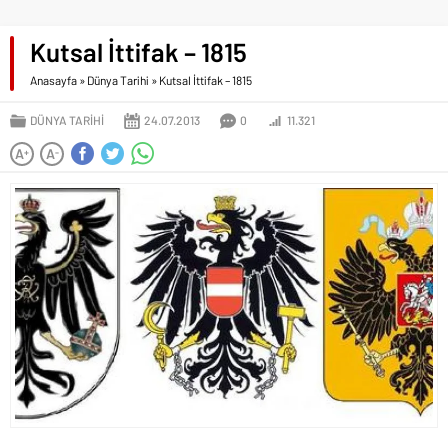
Kutsal İttifak – 1815
Anasayfa
»
Dünya Tarihi
»
Kutsal İttifak – 1815
DÜNYA TARIHI
24.07.2013
0
11.321
A
A
+
-