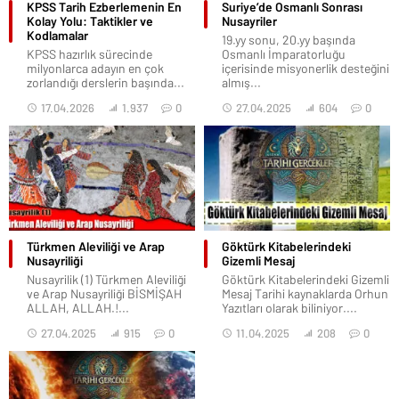
KPSS Tarih Ezberlemenin En
Suriye’de Osmanlı Sonrası
Kolay Yolu: Taktikler ve
Nusayriler
Kodlamalar
19.yy sonu, 20.yy başında
KPSS hazırlık sürecinde
Osmanlı İmparatorluğu
milyonlarca adayın en çok
içerisinde misyonerlik desteğini
zorlandığı derslerin başında...
almış...
17.04.2026
1.937
0
27.04.2025
604
0
Türkmen Aleviliği ve Arap
Göktürk Kitabelerindeki
Nusayriliği
Gizemli Mesaj
Nusayrilik (1) Türkmen Aleviliği
Göktürk Kitabelerindeki Gizemli
ve Arap Nusayriliği BİSMİŞAH
Mesaj Tarihi kaynaklarda Orhun
ALLAH, ALLAH.!...
Yazıtları olarak biliniyor....
27.04.2025
915
0
11.04.2025
208
0