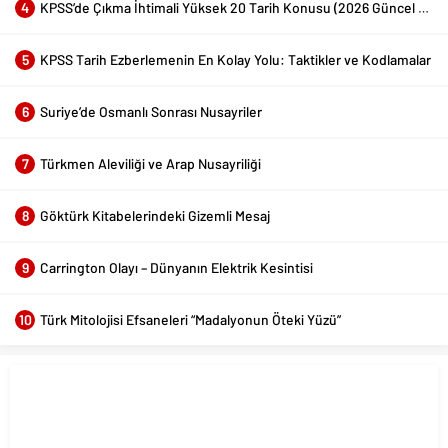
4
KPSS’de Çıkma İhtimali Yüksek 20 Tarih Konusu (2026 Güncel Liste)
5
KPSS Tarih Ezberlemenin En Kolay Yolu: Taktikler ve Kodlamalar
6
Suriye’de Osmanlı Sonrası Nusayriler
7
Türkmen Aleviliği ve Arap Nusayriliği
8
Göktürk Kitabelerindeki Gizemli Mesaj
9
Carrington Olayı – Dünyanın Elektrik Kesintisi
10
Türk Mitolojisi Efsaneleri “Madalyonun Öteki Yüzü”