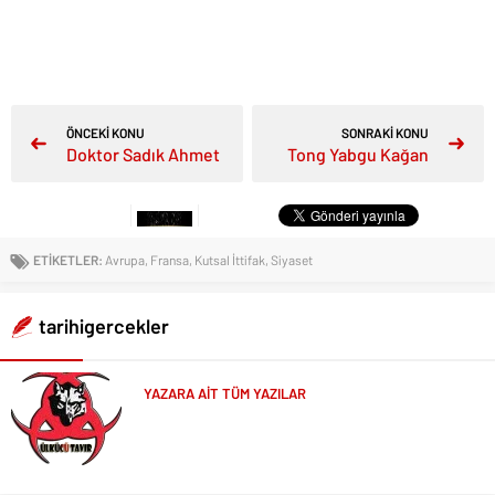
ÖNCEKİ KONU
SONRAKİ KONU
Doktor Sadık Ahmet
Tong Yabgu Kağan
ETİKETLER:
Avrupa
,
Fransa
,
Kutsal İttifak
,
Siyaset
tarihigercekler
YAZARA AİT TÜM YAZILAR