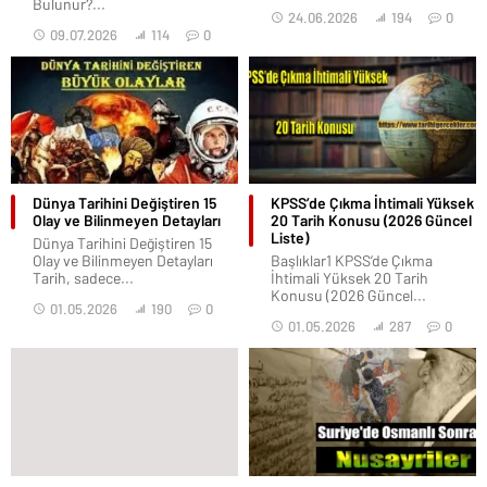
Bulunur?...
24.06.2026
194
0
09.07.2026
114
0
Dünya Tarihini Değiştiren 15
KPSS’de Çıkma İhtimali Yüksek
Olay ve Bilinmeyen Detayları
20 Tarih Konusu (2026 Güncel
Liste)
Dünya Tarihini Değiştiren 15
Olay ve Bilinmeyen Detayları
Başlıklar1 KPSS’de Çıkma
Tarih, sadece...
İhtimali Yüksek 20 Tarih
Konusu (2026 Güncel...
01.05.2026
190
0
01.05.2026
287
0