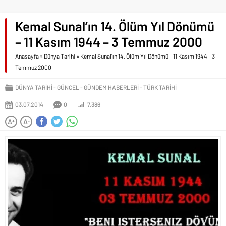
Kemal Sunal’ın 14. Ölüm Yıl Dönümü
– 11 Kasım 1944 – 3 Temmuz 2000
Anasayfa
»
Dünya Tarihi
»
Kemal Sunal’ın 14. Ölüm Yıl Dönümü – 11 Kasım 1944 – 3
Temmuz 2000
DÜNYA TARIHI
GÜNCEL
GÜNDEM HABERLERI
TÜRK TARIHI
03.07.2014
0
7.386
A
A
+
-