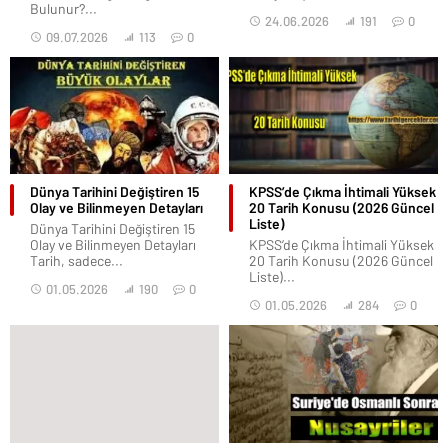
Bulunur?...
24.06.2026
191
0
09.07.2026
113
0
Dünya Tarihini Değiştiren 15
KPSS’de Çıkma İhtimali Yüksek
Olay ve Bilinmeyen Detayları
20 Tarih Konusu (2026 Güncel
Liste)
Dünya Tarihini Değiştiren 15
Olay ve Bilinmeyen Detayları
KPSS’de Çıkma İhtimali Yüksek
Tarih, sadece...
20 Tarih Konusu (2026 Güncel
Liste)...
01.05.2026
190
0
01.05.2026
284
0