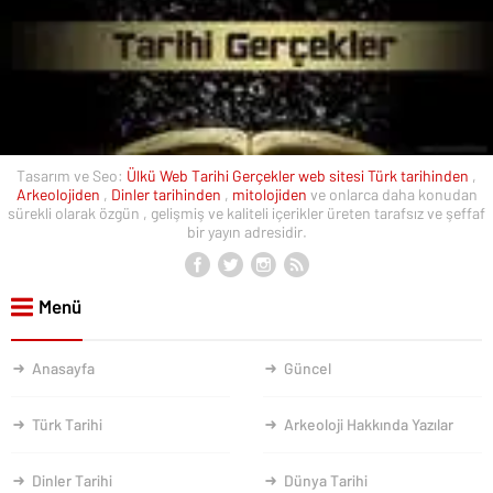
Tasarım ve Seo:
Ülkü Web
Tarihi Gerçekler web sitesi
Türk tarihinden
,
Arkeolojiden
,
Dinler tarihinden
,
mitolojiden
ve onlarca daha konudan
sürekli olarak özgün , gelişmiş ve kaliteli içerikler üreten tarafsız ve şeffaf
bir yayın adresidir.
Menü
Anasayfa
Güncel
Türk Tarihi
Arkeoloji Hakkında Yazılar
Dinler Tarihi
Dünya Tarihi