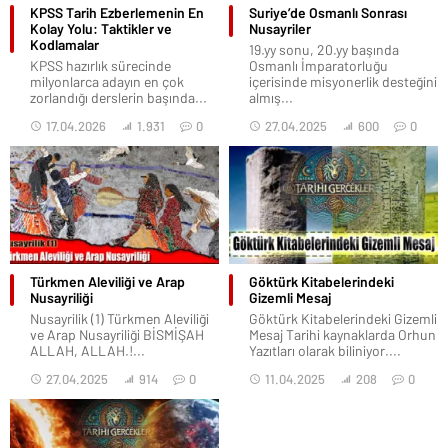
KPSS Tarih Ezberlemenin En
Suriye’de Osmanlı Sonrası
Kolay Yolu: Taktikler ve
Nusayriler
Kodlamalar
19.yy sonu, 20.yy başında
KPSS hazırlık sürecinde
Osmanlı İmparatorluğu
milyonlarca adayın en çok
içerisinde misyonerlik desteğini
zorlandığı derslerin başında...
almış...
17.04.2026
1.931
0
27.04.2025
600
0
Türkmen Aleviliği ve Arap
Göktürk Kitabelerindeki
Nusayriliği
Gizemli Mesaj
Nusayrilik (1) Türkmen Aleviliği
Göktürk Kitabelerindeki Gizemli
ve Arap Nusayriliği BİSMİŞAH
Mesaj Tarihi kaynaklarda Orhun
ALLAH, ALLAH.!...
Yazıtları olarak biliniyor....
27.04.2025
914
0
11.04.2025
208
0