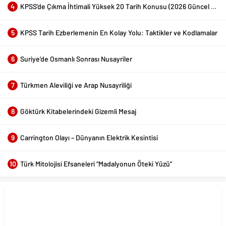
4
KPSS’de Çıkma İhtimali Yüksek 20 Tarih Konusu (2026 Güncel Liste)
5
KPSS Tarih Ezberlemenin En Kolay Yolu: Taktikler ve Kodlamalar
6
Suriye’de Osmanlı Sonrası Nusayriler
7
Türkmen Aleviliği ve Arap Nusayriliği
8
Göktürk Kitabelerindeki Gizemli Mesaj
9
Carrington Olayı – Dünyanın Elektrik Kesintisi
10
Türk Mitolojisi Efsaneleri “Madalyonun Öteki Yüzü”