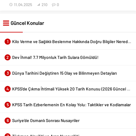
11.04.2025
210
0
Güncel Konular
1
Kilo Verme ve Sağlıklı Beslenme Hakkında Doğru Bilgiler Nerede Bulunur?
2
Dev İhmal! 7.7 Milyonluk Tarih Sulara Gömüldü!
3
Dünya Tarihini Değiştiren 15 Olay ve Bilinmeyen Detayları
4
KPSS’de Çıkma İhtimali Yüksek 20 Tarih Konusu (2026 Güncel Liste)
5
KPSS Tarih Ezberlemenin En Kolay Yolu: Taktikler ve Kodlamalar
6
Suriye’de Osmanlı Sonrası Nusayriler