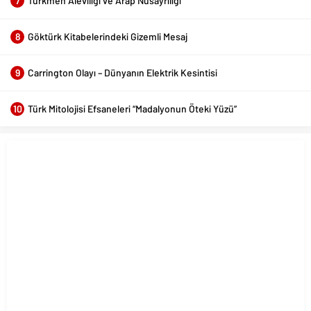
7
Türkmen Aleviliği ve Arap Nusayriliği
8
Göktürk Kitabelerindeki Gizemli Mesaj
9
Carrington Olayı – Dünyanın Elektrik Kesintisi
10
Türk Mitolojisi Efsaneleri “Madalyonun Öteki Yüzü”