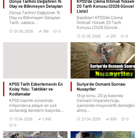
Dünya Tarihini Değiştiren 15
KPSS’de Çıkma İhtimali Yüksek
Olay ve Bilinmeyen Detayları
20 Tarih Konusu (2026 Güncel
Liste)
Dünya Tarihini Değiştiren 15
Olay ve Bilinmeyen Detayları
Başlıklar1 KPSS’de Çıkma
Tarih, sadece...
İhtimali Yüksek 20 Tarih
Konusu (2026 Güncel...
01.05.2026
196
0
01.05.2026
291
0
KPSS Tarih Ezberlemenin En
Suriye’de Osmanlı Sonrası
Kolay Yolu: Taktikler ve
Nusayriler
Kodlamalar
19.yy sonu, 20.yy başında
KPSS hazırlık sürecinde
Osmanlı İmparatorluğu
milyonlarca adayın en çok
içerisinde misyonerlik desteğini
zorlandığı derslerin başında...
almış...
17.04.2026
1.945
27.04.2025
605
0
0