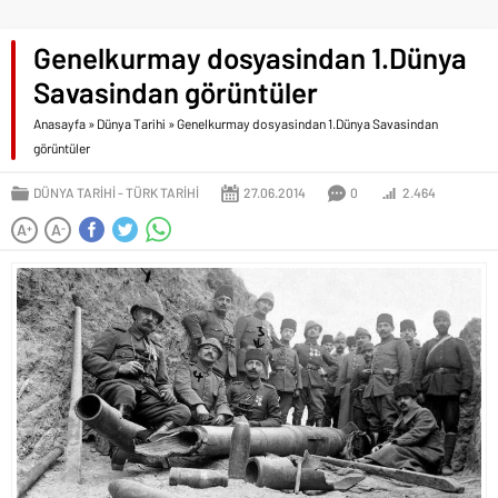
Genelkurmay dosyasindan 1.Dünya
Savasindan görüntüler
Anasayfa
»
Dünya Tarihi
»
Genelkurmay dosyasindan 1.Dünya Savasindan
görüntüler
DÜNYA TARIHI
TÜRK TARIHI
27.06.2014
0
2.464
A
A
+
-