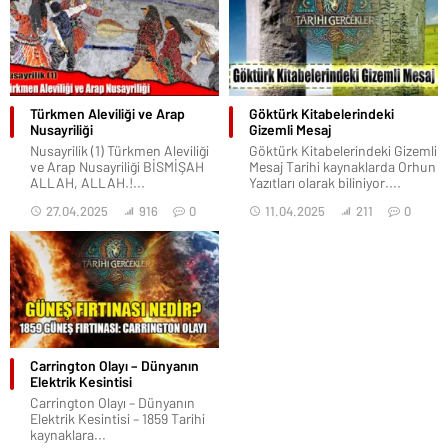
Türkmen Aleviliği ve Arap
Göktürk Kitabelerindeki
Nusayriliği
Gizemli Mesaj
Nusayrilik (1) Türkmen Aleviliği
Göktürk Kitabelerindeki Gizemli
ve Arap Nusayriliği BİSMİŞAH
Mesaj Tarihi kaynaklarda Orhun
ALLAH, ALLAH.!...
Yazıtları olarak biliniyor....
27.04.2025
916
0
11.04.2025
211
0
Carrington Olayı – Dünyanın
Elektrik Kesintisi
Carrington Olayı – Dünyanın
Elektrik Kesintisi – 1859 Tarihi
kaynaklara...