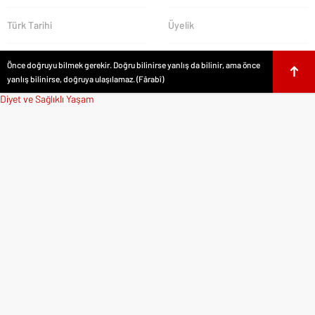
Türk Tarihi
Üyelik
Önce doğruyu bilmek gerekir. Doğru bilinirse yanlış da bilinir, ama önce
yanlış bilinirse, doğruya ulaşılamaz. (Fârabî)
Diyet ve Sağlıklı Yaşam