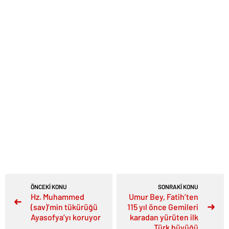
ÖNCEKİ KONU
SONRAKİ KONU
Hz. Muhammed
Umur Bey, Fatih’ten
(sav)’min tükürüğü
115 yıl önce Gemileri
Ayasofya’yı koruyor
karadan yürüten ilk
Türk büyüğü