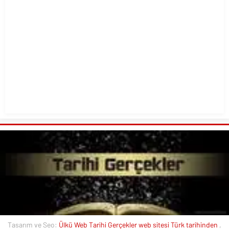
Tasarım ve Seo:
Ülkü Web
Tarihi Gerçekler web sitesi
Türk tarihinden
,