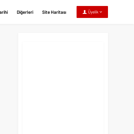
rihi
Diğerleri
Site Haritası
Üyelik