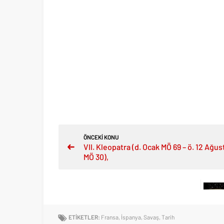
ÖNCEKİ KONU
VII. Kleopatra (d. Ocak MÖ 69 – ö. 12 Ağus
MÖ 30),
ETİKETLER:
Fransa
,
İspanya
,
Savaş
,
Tarih