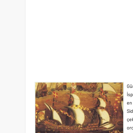
Gü
İsp
en
Si
çe
or