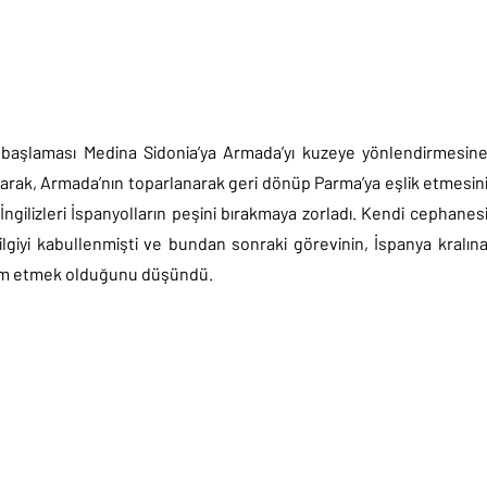
başlaması Medina Sidonia’ya Armada’yı kuzeye yönlendirmesin
layarak, Armada’nın toparlanarak geri dönüp Parma’ya eşlik etmesin
gilizleri İspanyolların peşini bırakmaya zorladı. Kendi cephanes
lgiyi kabullenmişti ve bundan sonraki görevinin, İspanya kralın
lim etmek olduğunu düşündü.