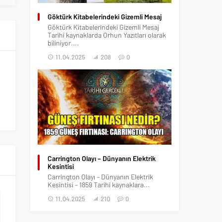
Göktürk Kitabelerindeki Gizemli Mesaj
Göktürk Kitabelerindeki Gizemli Mesaj
Tarihi kaynaklarda Orhun Yazıtları olarak
biliniyor....
11.04.2025
208
0
Carrington Olayı – Dünyanın Elektrik
Kesintisi
Carrington Olayı – Dünyanın Elektrik
Kesintisi – 1859 Tarihi kaynaklara...
11.04.2025
210
0