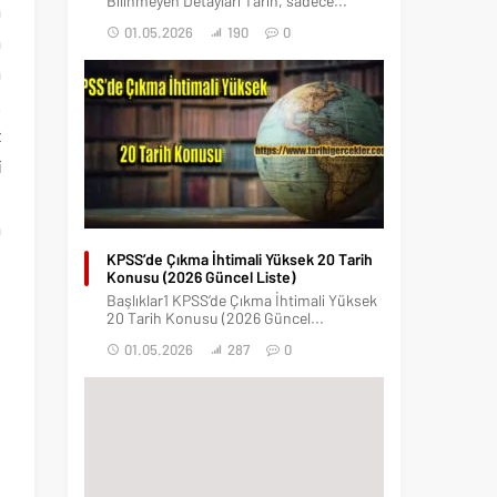
Bilinmeyen Detayları Tarih, sadece...
a
01.05.2026
190
0
a
a
.
z
i
n
a
e
KPSS’de Çıkma İhtimali Yüksek 20 Tarih
Konusu (2026 Güncel Liste)
Başlıklar1 KPSS’de Çıkma İhtimali Yüksek
20 Tarih Konusu (2026 Güncel...
01.05.2026
287
0