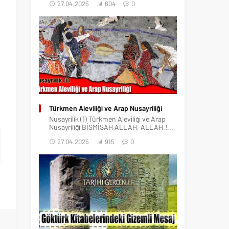
27.04.2025
604
0
Türkmen Aleviliği ve Arap Nusayriliği
Nusayrilik (1) Türkmen Aleviliği ve Arap
Nusayriliği BİSMİŞAH ALLAH, ALLAH.!...
27.04.2025
915
0