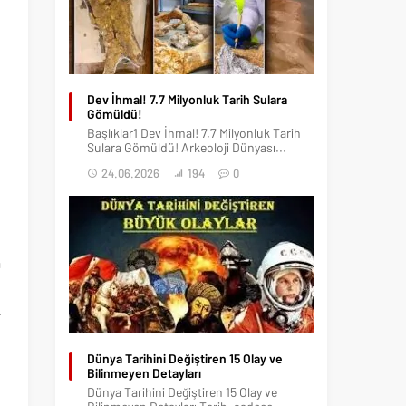
Dev İhmal! 7.7 Milyonluk Tarih Sulara
Gömüldü!
Başlıklar1 Dev İhmal! 7.7 Milyonluk Tarih
Sulara Gömüldü! Arkeoloji Dünyası...
24.06.2026
194
0
a
e
-
n
Dünya Tarihini Değiştiren 15 Olay ve
n
Bilinmeyen Detayları
n
Dünya Tarihini Değiştiren 15 Olay ve