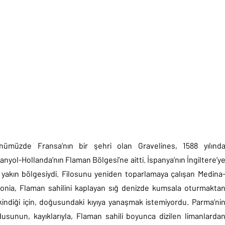
nümüzde Fransa’nın bir şehri olan Gravelines, 1588 yılınd
anyol-Hollanda’nın Flaman Bölgesi’ne aitti. İspanya’nın İngiltere’y
 yakın bölgesiydi. Filosunu yeniden toparlamaya çalışan Medina
donia, Flaman sahilini kaplayan sığ denizde kumsala oturmakta
kindiği için, doğusundaki kıyıya yanaşmak istemiyordu. Parma’ni
dusunun, kayıklarıyla, Flaman sahili boyunca dizilen limanlarda