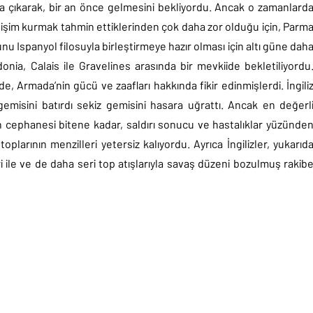
la çıkarak, bir an önce gelmesini bekliyordu. Ancak o zamanlard
tişim kurmak tahmin ettiklerinden çok daha zor olduğu için, Parm
u Ispanyol filosuyla birleştirmeye hazır olması için altı güne dah
onia, Calais ile Gravelines arasında bir mevkiide bekletiliyordu
de, Armada’nin gücü ve zaafları hakkında fikir edinmişlerdi. İngili
emisini batırdı sekiz gemisini hasara uğrattı. Ancak en değerl
rin cephanesi bitene kadar, saldırı sonucu ve hastalıklar yüzünde
oplarının menzilleri yetersiz kalıyordu. Ayrıca İngilizler, yukarıd
eri ile ve de daha seri top atışlarıyla savaş düzeni bozulmuş rakib