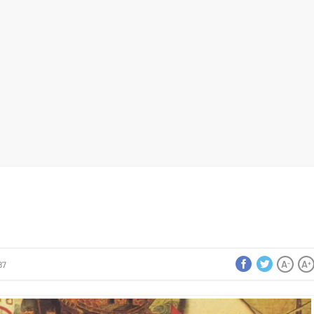
A
A
-
+
87