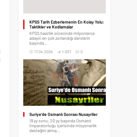
KPSS Tarih Ezberlemenin En Kolay Yolu:
Taktikler ve Kodlamalar
KPSS hazırlık sürecinde milyonlarca
adayın en çok zorlandığı derslerin
e
başında...
i
17.04.2026
1.937
0
i
a
Suriye’de Osmanlı Sonrası Nusayriler
19.yy sonu, 20.yy başında Osmanlı
İmparatorluğu içerisinde misyonerlik
desteğini almış...