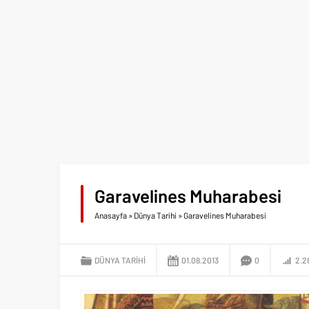
Garavelines Muharabesi
Anasayfa
»
Dünya Tarihi
»
Garavelines Muharabesi
DÜNYA TARIHI
01.08.2013
0
2.2