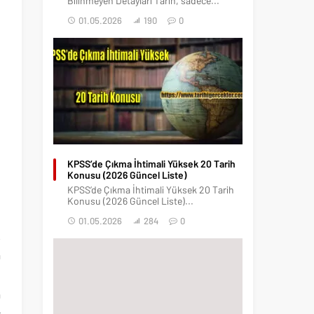
Bilinmeyen Detayları Tarih, sadece...
01.05.2026
190
0
KPSS’de Çıkma İhtimali Yüksek 20 Tarih
Konusu (2026 Güncel Liste)
KPSS’de Çıkma İhtimali Yüksek 20 Tarih
Konusu (2026 Güncel Liste)...
01.05.2026
284
0
.
a
e
a
r