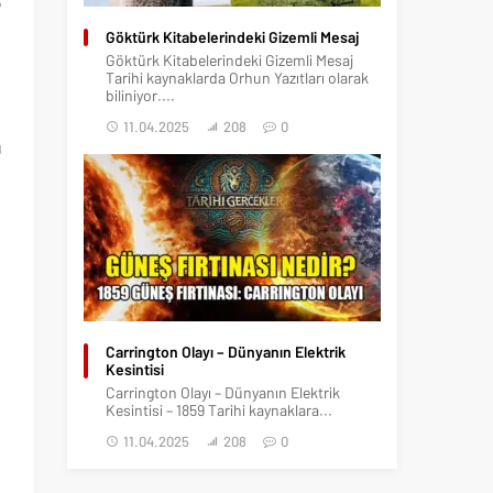
5
e
Göktürk Kitabelerindeki Gizemli Mesaj
Göktürk Kitabelerindeki Gizemli Mesaj
Tarihi kaynaklarda Orhun Yazıtları olarak
biliniyor....
e
11.04.2025
208
0
ı
n
Carrington Olayı – Dünyanın Elektrik
Kesintisi
Carrington Olayı – Dünyanın Elektrik
Kesintisi – 1859 Tarihi kaynaklara...
11.04.2025
208
0