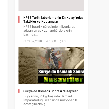
i
KPSS Tarih Ezberlemenin En Kolay Yolu:
Taktikler ve Kodlamalar
a
KPSS hazırlık sürecinde milyonlarca
adayın en çok zorlandığı derslerin
başında...
i
17.04.2026
1.931
0
e
e
a
t
Suriye’de Osmanlı Sonrası Nusayriler
19.yy sonu, 20.yy başında Osmanlı
İmparatorluğu içerisinde misyonerlik
desteğini almış...