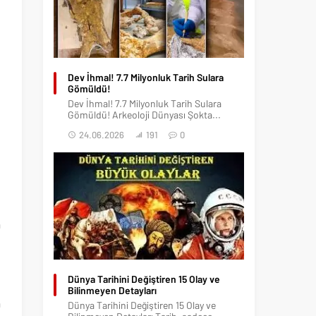
Dev İhmal! 7.7 Milyonluk Tarih Sulara
Gömüldü!
Dev İhmal! 7.7 Milyonluk Tarih Sulara
Gömüldü! Arkeoloji Dünyası Şokta...
24.06.2026
191
0
h
a
e
n
Dünya Tarihini Değiştiren 15 Olay ve
ü
Bilinmeyen Detayları
a
Dünya Tarihini Değiştiren 15 Olay ve