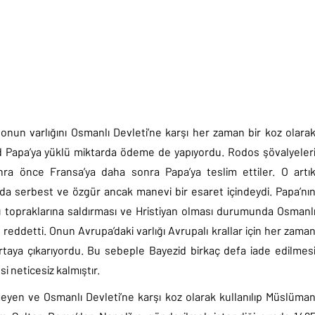
onun varlığını Osmanlı Devleti’ne karşı her zaman bir koz olara
id Papa’ya yüklü miktarda ödeme de yapıyordu. Rodos şövalyeler
nra önce Fransa’ya daha sonra Papa’ya teslim ettiler. O artı
da serbest ve özgür ancak manevi bir esaret içindeydi. Papa’nı
ı topraklarına saldırması ve Hristiyan olması durumunda Osmanl
 reddetti. Onun Avrupa’daki varlığı Avrupalı krallar için her zama
ortaya çıkarıyordu. Bu sebeple Bayezid birkaç defa iade edilmes
 neticesiz kalmıştır.
yen ve Osmanlı Devleti’ne karşı koz olarak kullanılıp Müslüma