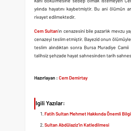
kanı dökülmesine sebep olmak istemeyen Cem 
yılında hayatını kaybetmiştir. Bu ani ölümün 
rivayet edilmektedir.
Cem Sultan
’ın cenazesini bile pazarlık mevzu 
cenazeyi teslim etmiştir. Bayezid onun ölümüyle 
teslim alındıktan sonra Bursa Muradiye Camii 
talihsiz şehzade hayat sahnesinden tarih sahnesi
Hazırlayan :
Cem Demirtay
İlgili Yazılar:
Fatih Sultan Mehmet Hakkında Önemli Bilgi
Sultan Abdülaziz’in Katledilmesi