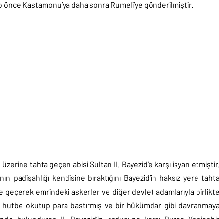
n o önce Kastamonu’ya daha sonra Rumeli’ye gönderilmiştir.
 üzerine tahta geçen abisi Sultan II. Bayezid’e karşı isyan etmiştir
nın padişahlığı kendisine bıraktığını Bayezid’in haksız yere taht
e geçerek emrindeki askerler ve diğer devlet adamlarıyla birlikt
 hutbe okutup para bastırmış ve bir hükümdar gibi davranmay
nde bulunduran II. Bayezid’in ordusuna karşı Bursa Yenişehi