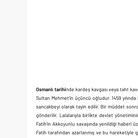
Osmanlı tarihi
nde kardeş kavgası veya taht kavg
Sultan Mehmet’in üçüncü oğludur. 1459 yılınd
sancakbeyi olarak tayin edilir. Bir müddet sonra
gönderilir. Lalalarıyla birlikte devlet yöneti
Fatih’in Akkoyunlu savaşında yenildiği haberi ü
Fatih tarafından azarlanmış ve bu hareketiyle