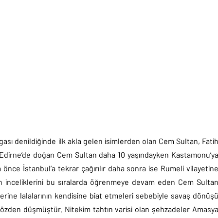
ası denildiğinde ilk akla gelen isimlerden olan Cem Sultan, Fati
a Edirne’de doğan Cem Sultan daha 10 yaşındayken Kastamonu’y
 önce İstanbul’a tekrar çağırılır daha sonra ise Rumeli vilayetin
minin inceliklerini bu sıralarda öğrenmeye devam eden Cem Sulta
zerine lalalarının kendisine biat etmeleri sebebiyle savaş dönüş
 gözden düşmüştür. Nitekim tahtın varisi olan şehzadeler Amasy