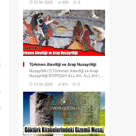
27.04.2025
600
0
k
Türkmen Aleviliği ve Arap Nusayriliği
i
Nusayrilik (1) Türkmen Aleviliği ve Arap
k
Nusayriliği BİSMİŞAH ALLAH, ALLAH.!...
n
27.04.2025
914
0
ı
n
i
n