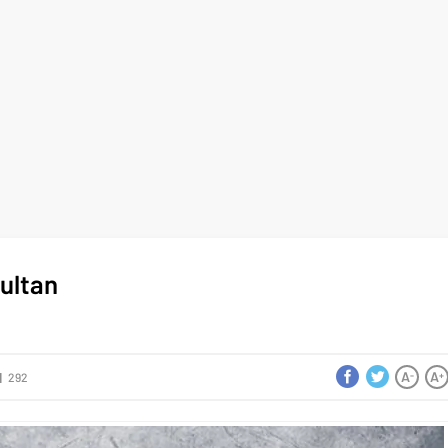
Sultan
A
A
-
+
292