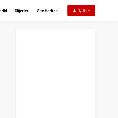
rihi
Diğerleri
Site Haritası
Üyelik