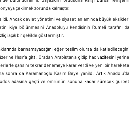
Konya’ya çekilmek zorunda kalmıştır.
 idi. Ancak devlet yönetimi ve siyaset anlamında büyük eksikler
letin ikiye bölünmesini Anadolu’yu kendisinin Rumeli tarafını d
liği açık bir şekilde göstermiştir.
larında barınamayacağını eğer teslim olursa da katledileceğin
erine Mısır’a gitti. Oradan Arabistan’a gidip hac vazifesini yerin
erlerle şansını tekrar denemeye karar verdi ve yeni bir hareket
aha sonra da Karamanoğlu Kasım Bey’e yenildi. Artık Anadolu’d
e Rodos adasına geçti ve ömrünün sonuna kadar sürecek gurbe