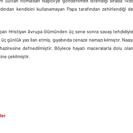
Sultan Roma’dan Napoli’ye gönderilmek istendiği sırada 149
ardından kendisini kullanamayan Papa tarafından zehirlendiği d
yapan Hristiyan Avrupa ölümünden üç sene sonra savaş tehdidiyl
üç günlük yas ilan etmiş, gıyabında cenaze namazı kılmıştır. Naaş
haziresine defnedilmiştir. Böylece hayatı maceralarla dolu ola
ne çekilmiştir.
ler