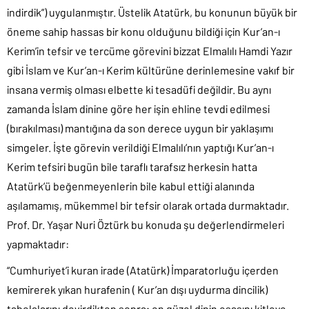
indirdik”) uygulanmıştır. Üstelik Atatürk, bu konunun büyük bir
öneme sahip hassas bir konu olduğunu bildiği için Kur’an-ı
Kerim’in tefsir ve tercüme görevini bizzat Elmalılı Hamdi Yazır
gibi İslam ve Kur’an-ı Kerim kültürüne derinlemesine vakıf bir
insana vermiş olması elbette ki tesadüfi değildir. Bu aynı
zamanda İslam dinine göre her işin ehline tevdi edilmesi
(bırakılması) mantığına da son derece uygun bir yaklaşımı
simgeler. İşte görevin verildiği Elmalılı’nın yaptığı Kur’an-ı
Kerim tefsiri bugün bile taraflı tarafsız herkesin hatta
Atatürk’ü beğenmeyenlerin bile kabul ettiği alanında
aşılamamış, mükemmel bir tefsir olarak ortada durmaktadır.
Prof. Dr. Yaşar Nuri Öztürk bu konuda şu değerlendirmeleri
yapmaktadır:
“Cumhuriyet’i kuran irade (Atatürk) İmparatorluğu içerden
kemirerek yıkan hurafenin ( Kur’an dışı uydurma dincilik)
tabelalarını devirdikten sonra; en güzel dinin esasını kitleye