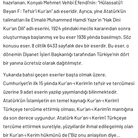
hazırlanan, Konyalı Mehmet Vehbi Efendi’nin: “Hülassatü’l
Beyan F: Tefsir’i Kur’an” adı eseridir. Ayrıca, yine Atatürk’ün
talimatları ile Elmalılı Muhammed Hamdi Yazır’ın “Hak Dini
Kur’an Dili” adlı eserini, 1924 yılındaki meclis kararından sonra
oluşturmaya başlanmış ve bu eser 1936 yılında basılmıştı. Söz
konusu eser, 8 ciltlik 6433 sayfalık dev bir eserdir. Bu eser, o
dönemin Diyanet İşleri Başkanlığı tarafından Türkiye’nin dört
bir yanına ücretsiz olarak dağıtılmıştır.
Yukarıda bahsi geçen eserler başta olmak üzere,
Cumhuriyet’in ilk 15 yılında Kur’an-ı Kerim’in tefsir ve tercümesi
üzerine 9 adet eserin yazılıp yayımlandığı bilinmektedir.
Atatürk’ün İslamiyetin en temel kaynağı Kur’an-ı Kerim’i
Türkçeye tercüme ettirmiş olması, Kur’an-ı Kerim’in mantığına
da son derece uygundur. Atatürk Kur’an-ı Kerim’i Türkçeye
tercüme ettirmek suretiyle, yüzyıllardır ihmal edilegelmiş olan
bir Kur’an-ı Kerim hükmünü de (“Biz onu anlaşılsın diye…