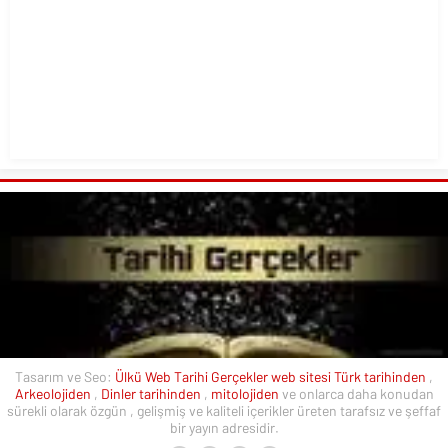
Tasarım ve Seo:
Ülkü Web
Tarihi Gerçekler web sitesi
Türk tarihinden
,
Arkeolojiden
,
Dinler tarihinden
,
mitolojiden
ve onlarca daha konudan
sürekli olarak özgün , gelişmiş ve kaliteli içerikler üreten tarafsız ve şeffaf
bir yayın adresidir.