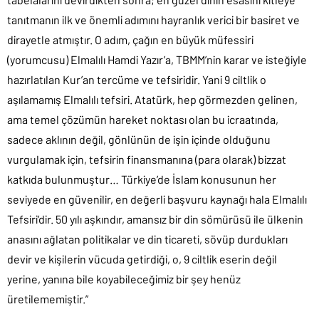
tanıtmanın ilk ve önemli adımını hayranlık verici bir basiret ve
dirayetle atmıştır. O adım, çağın en büyük müfessiri
(yorumcusu) Elmalılı Hamdi Yazır’a, TBMM’nin karar ve isteğiyle
hazırlatılan Kur’an tercüme ve tefsiridir. Yani 9 ciltlik o
aşılamamış Elmalılı tefsiri. Atatürk, hep görmezden gelinen,
ama temel çözümün hareket noktası olan bu icraatında,
sadece aklının değil, gönlünün de işin içinde olduğunu
vurgulamak için, tefsirin finansmanına (para olarak) bizzat
katkıda bulunmuştur… Türkiye’de İslam konusunun her
seviyede en güvenilir, en değerli başvuru kaynağı hala Elmalılı
Tefsiri’dir. 50 yılı aşkındır, amansız bir din sömürüsü ile ülkenin
anasını ağlatan politikalar ve din ticareti, sövüp durdukları
devir ve kişilerin vücuda getirdiği, o, 9 ciltlik eserin değil
yerine, yanına bile koyabileceğimiz bir şey henüz
üretilememiştir.”