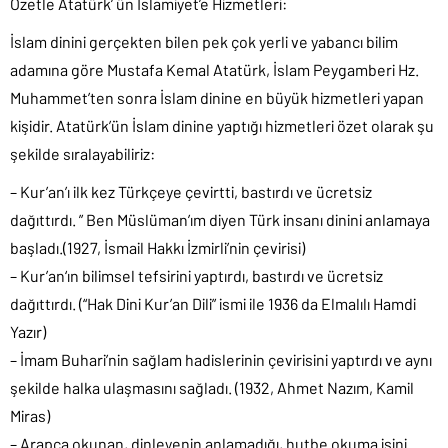
Özetle Atatürk’ ün İslamiyet’e Hizmetleri:
İslam dinini gerçekten bilen pek çok yerli ve yabancı bilim
adamına göre Mustafa Kemal Atatürk, İslam Peygamberi Hz.
Muhammet’ten sonra İslam dinine en büyük hizmetleri yapan
kişidir. Atatürk’ün İslam dinine yaptığı hizmetleri özet olarak şu
şekilde sıralayabiliriz:
– Kur’an’ı ilk kez Türkçeye çevirtti, bastırdı ve ücretsiz
dağıttırdı. ” Ben Müslüman’ım diyen Türk insanı dinini anlamaya
başladı.(1927, İsmail Hakkı İzmirli’nin çevirisi)
– Kur’an‘ın bilimsel tefsirini yaptırdı, bastırdı ve ücretsiz
dağıttırdı. (“Hak Dini Kur’an Dili” ismi ile 1936 da Elmalılı Hamdi
Yazır)
– İmam Buhari’nin sağlam hadislerinin çevirisini yaptırdı ve aynı
şekilde halka ulaşmasını sağladı. (1932, Ahmet Nazım, Kamil
Miras)
– Arapça okunan, dinleyenin anlamadığı, hutbe okuma işini