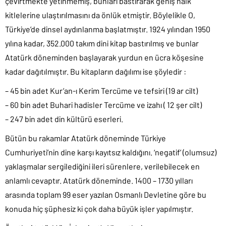
çevirtmekte yetinmemiş, bunları bastırarak geniş halk
kitlelerine ulaştırılmasını da önlük etmiştir. Böylelikle O,
Türkiye’de dinsel aydınlanma başlatmıştır. 1924 yılından 1950
yılına kadar, 352.000 takım dini kitap bastırılmış ve bunlar
Atatürk döneminden başlayarak yurdun en ücra köşesine
kadar dağıtılmıştır. Bu kitapların dağılımı ise şöyledir :
– 45 bin adet Kur’an-ı Kerim Tercüme ve tefsiri (19 ar cilt)
– 60 bin adet Buhari hadisler Tercüme ve izahı ( 12 şer cilt)
– 247 bin adet din kültürü eserleri.
Bütün bu rakamlar Atatürk döneminde Türkiye
Cumhuriyeti’nin dine karşı kayıtsız kaldığını. ‘negatif’ (olumsuz)
yaklaşmalar sergilediğini ileri sürenlere, verilebilecek en
anlamlı cevaptır. Atatürk döneminde. 1400 – 1730 yılları
arasında toplam 99 eser yazılan Osmanlı Devletine göre bu
konuda hiç şüphesiz ki çok daha büyük işler yapılmıştır.