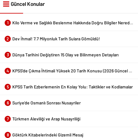
Güncel Konular
1
Kilo Verme ve Sağlıklı Beslenme Hakkında Doğru Bilgiler Nerede Bulunur?
2
Dev İhmal! 7.7 Milyonluk Tarih Sulara Gömüldü!
3
Dünya Tarihini Değiştiren 15 Olay ve Bilinmeyen Detayları
4
KPSS’de Çıkma İhtimali Yüksek 20 Tarih Konusu (2026 Güncel Liste)
5
KPSS Tarih Ezberlemenin En Kolay Yolu: Taktikler ve Kodlamalar
6
Suriye’de Osmanlı Sonrası Nusayriler
7
Türkmen Aleviliği ve Arap Nusayriliği
8
Göktürk Kitabelerindeki Gizemli Mesaj