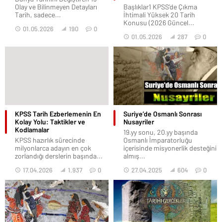
Olay ve Bilinmeyen Detayları
Başlıklar1 KPSS’de Çıkma
Tarih, sadece...
İhtimali Yüksek 20 Tarih
Konusu (2026 Güncel...
01.05.2026
190
0
01.05.2026
287
0
KPSS Tarih Ezberlemenin En
Suriye’de Osmanlı Sonrası
Kolay Yolu: Taktikler ve
Nusayriler
Kodlamalar
19.yy sonu, 20.yy başında
KPSS hazırlık sürecinde
Osmanlı İmparatorluğu
milyonlarca adayın en çok
içerisinde misyonerlik desteğini
zorlandığı derslerin başında...
almış...
17.04.2026
1.937
0
27.04.2025
604
0