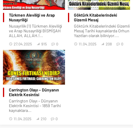
Türkmen Aleviliği ve Arap
Göktürk Kitabelerindeki
Nusayriliği
Gizemli Mesaj
Nusayrilik (1) Türkmen Aleviliği
Göktürk Kitabelerindeki Gizemli
ve Arap Nusayriliği BİSMİŞAH
Mesaj Tarihi kaynaklarda Orhun
ALLAH, ALLAH.!...
Yazıtları olarak biliniyor....
27.04.2025
915
0
11.04.2025
208
0
Carrington Olayı – Dünyanın
Elektrik Kesintisi
Carrington Olayı – Dünyanın
Elektrik Kesintisi – 1859 Tarihi
kaynaklara...
11.04.2025
210
0