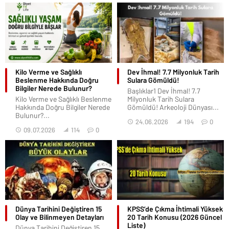
Kilo Verme ve Sağlıklı
Dev İhmal! 7.7 Milyonluk Tarih
Beslenme Hakkında Doğru
Sulara Gömüldü!
Bilgiler Nerede Bulunur?
Başlıklar1 Dev İhmal! 7.7
Kilo Verme ve Sağlıklı Beslenme
Milyonluk Tarih Sulara
Hakkında Doğru Bilgiler Nerede
Gömüldü! Arkeoloji Dünyası...
Bulunur?...
24.06.2026
194
0
09.07.2026
114
0
Dünya Tarihini Değiştiren 15
KPSS’de Çıkma İhtimali Yüksek
Olay ve Bilinmeyen Detayları
20 Tarih Konusu (2026 Güncel
Liste)
Dünya Tarihini Değiştiren 15