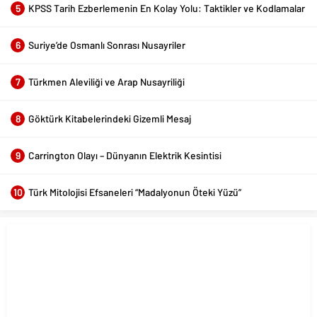
5
KPSS Tarih Ezberlemenin En Kolay Yolu: Taktikler ve Kodlamalar
6
Suriye’de Osmanlı Sonrası Nusayriler
7
Türkmen Aleviliği ve Arap Nusayriliği
8
Göktürk Kitabelerindeki Gizemli Mesaj
9
Carrington Olayı – Dünyanın Elektrik Kesintisi
10
Türk Mitolojisi Efsaneleri “Madalyonun Öteki Yüzü”