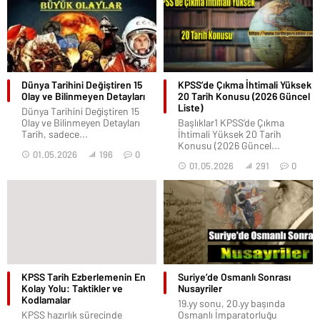
Dünya Tarihini Değiştiren 15
KPSS’de Çıkma İhtimali Yüksek
Olay ve Bilinmeyen Detayları
20 Tarih Konusu (2026 Güncel
Liste)
Dünya Tarihini Değiştiren 15
Olay ve Bilinmeyen Detayları
Başlıklar1 KPSS’de Çıkma
Tarih, sadece...
İhtimali Yüksek 20 Tarih
Konusu (2026 Güncel...
01.05.2026
196
0
01.05.2026
291
0
KPSS Tarih Ezberlemenin En
Suriye’de Osmanlı Sonrası
Kolay Yolu: Taktikler ve
Nusayriler
Kodlamalar
19.yy sonu, 20.yy başında
KPSS hazırlık sürecinde
Osmanlı İmparatorluğu