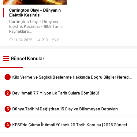
Carrington Olayı – Dünyanın
Elektrik Kesintisi
Carrington Olayı – Dünyanın
Elektrik Kesintisi – 1859 Tarihi
kaynaklara...
11.04.2025
210
0
Güncel Konular
1
Kilo Verme ve Sağlıklı Beslenme Hakkında Doğru Bilgiler Nerede Bulunur?
2
Dev İhmal! 7.7 Milyonluk Tarih Sulara Gömüldü!
3
Dünya Tarihini Değiştiren 15 Olay ve Bilinmeyen Detayları
4
KPSS’de Çıkma İhtimali Yüksek 20 Tarih Konusu (2026 Güncel Liste)