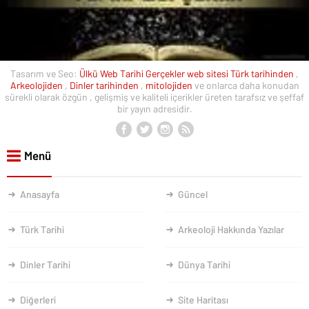
Tasarım ve Seo:
Ülkü Web
Tarihi Gerçekler web sitesi
Türk tarihinden
,
Arkeolojiden
,
Dinler tarihinden
,
mitolojiden
ve onlarca daha konudan
sürekli olarak özgün , gelişmiş ve kaliteli içerikler üreten tarafsız ve şeffaf
bir yayın adresidir.
Menü
Anasayfa
Güncel
Türk Tarihi
Arkeoloji Hakkında Yazılar
Dinler Tarihi
Dünya Tarihi
Diğerleri
Site Haritası