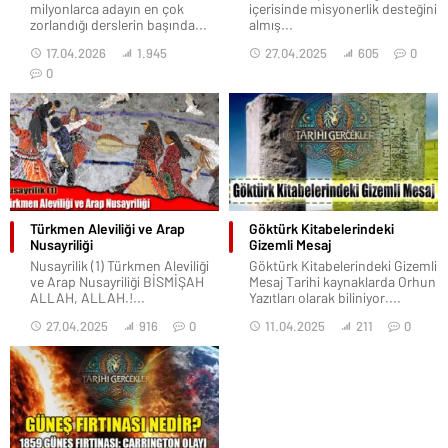
milyonlarca adayın en çok
içerisinde misyonerlik desteğini
zorlandığı derslerin başında...
almış...
17.04.2026
1.945
27.04.2025
605
0
0
Türkmen Aleviliği ve Arap
Göktürk Kitabelerindeki
Nusayriliği
Gizemli Mesaj
Nusayrilik (1) Türkmen Aleviliği
Göktürk Kitabelerindeki Gizemli
ve Arap Nusayriliği BİSMİŞAH
Mesaj Tarihi kaynaklarda Orhun
ALLAH, ALLAH.!...
Yazıtları olarak biliniyor....
27.04.2025
916
0
11.04.2025
211
0