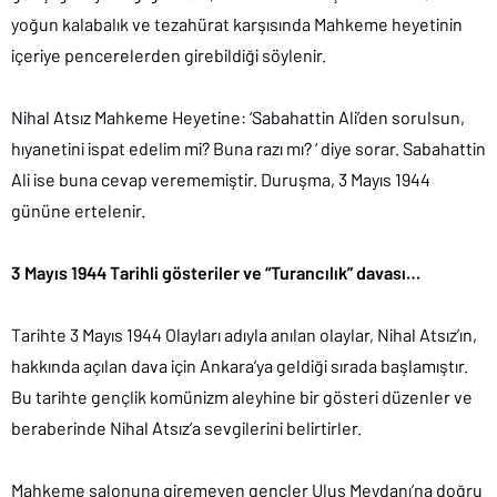
yoğun kalabalık ve tezahürat karşısında Mahkeme heyetinin
içeriye pencerelerden girebildiği söylenir.
Nihal Atsız Mahkeme Heyetine: ‘Sabahattin Ali’den sorulsun,
hıyanetini ispat edelim mi? Buna razı mı? ‘ diye sorar. Sabahattin
Ali ise buna cevap verememiştir. Duruşma, 3 Mayıs 1944
gününe ertelenir.
3 Mayıs 1944 Tarihli gösteriler ve “Turancılık” davası…
Tarihte 3 Mayıs 1944 Olayları adıyla anılan olaylar, Nihal Atsız’ın,
hakkında açılan dava için Ankara’ya geldiği sırada başlamıştır.
Bu tarihte gençlik komünizm aleyhine bir gösteri düzenler ve
beraberinde Nihal Atsız’a sevgilerini belirtirler.
Mahkeme salonuna giremeyen gençler Ulus Meydanı’na doğru