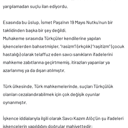
yargılamadan suçlu ilan ediyordu.
Esasında bu üslup, İsmet Paşa’nın 19 Mayıs Nutku’nun bir
taklidinden başka bir şey değildi.
Muhakeme sırasında Türkçüler kendilerine yapılan
işkencelerden bahsetmişler, “rasizm”i (ırkçılık) “raşitizm” (çocuk
hastalığı) olarak telaffuz eden savcı sanıkların ifadelerini
mahkeme zabıtlarına geçirtmemiş, itirazları yapanlar ya
azarlanmış ya da dışarı atılmıştır.
Türk ülkesinde, Türk mahkemelerinde, suçları Türkçülük
olanları cezalandırabilmek için çok değişik oyunlar
oynanmıştır.
İşkence iddialarıyla ilgili olarak Savcı Kazım Alöç’ün şu ifadeleri
işkencelerin yapıldığını doğrular mahiyettedir: