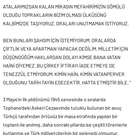
ATALARIMIZDAN KALAN MİRASIN MEFAHİRİMİZİN GÖMÜLÜ
OLDUĞU TOPRAKLARIN BİZİM OLMASI ÜLKÜSÜNÜ
KALBİMİZDE TAŞIYORUZ. ORALARI UNUTMAMAK İSTİYORUZ.
BEN BUNLARI ŞAHSIM İÇİN İSTEMİYORUM. ORALARDA
ÇİFTLİK VEYA APARTMAN YAPACAK DEĞİLİM. MİLLETİM İÇİN
DÜŞÜNDÜĞÜM HAKLARDAN DOLAYI KİMSE BANA VATAN
HAİNİ DİYEMEZ. BU ÇİRKEF İFTİRAYI İADE ETMEYE DE
TENEZZÜL ETMİYORUM. KİMİN HAİN, KİMİN VATANPERVER
OLDUĞUNU TARİH TAYİN EDECEKTİR. HATTA ETMİŞTİR BİLE. “
3 Mayıs’ın ilk yıldönümü 1945 senesinde o sıralarda
Tophane’deki Askeri Cezaevinde tutuklu bulunan bir avuç
Türkçü tarafından örtüsüz bir masa etrafında yapılan bir
toplantı ile anılmış, daha sonraki yıllarda ise çeşitli törenlerle
kutlanmış ve Türk milliyetçilerinin bir geleneği olmuştur.