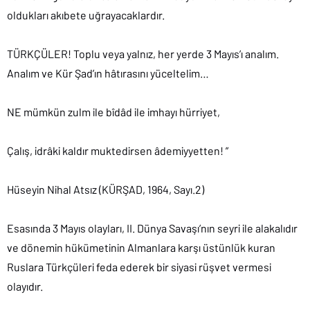
oldukları akıbete uğrayacaklardır.
TÜRKÇÜLER! Toplu veya yalnız, her yerde 3 Mayıs’ı analım.
Analım ve Kür Şad’ın hâtırasını yüceltelim…
NE mümkün zulm ile bîdâd ile imhayı hürriyet,
Çalış, idrâki kaldır muktedirsen âdemiyyetten! ”
Hüseyin Nihal Atsız (KÜRŞAD, 1964, Sayı.2)
Esasında 3 Mayıs olayları, II. Dünya Savaşı’nın seyri ile alakalıdır
ve dönemin hükümetinin Almanlara karşı üstünlük kuran
Ruslara Türkçüleri feda ederek bir siyasi rüşvet vermesi
olayıdır.