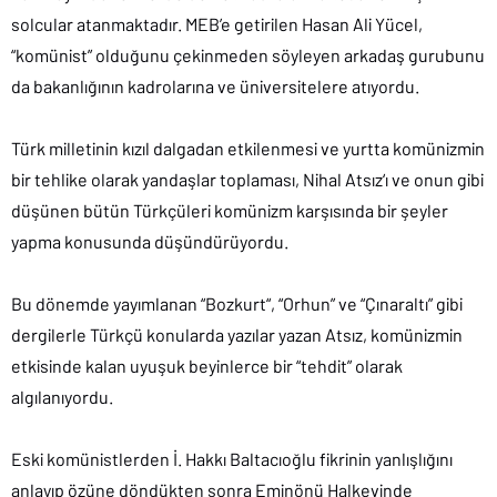
solcular atanmaktadır. MEB’e getirilen Hasan Ali Yücel,
“komünist” olduğunu çekinmeden söyleyen arkadaş gurubunu
da bakanlığının kadrolarına ve üniversitelere atıyordu.
Türk milletinin kızıl dalgadan etkilenmesi ve yurtta komünizmin
bir tehlike olarak yandaşlar toplaması, Nihal Atsız‘ı ve onun gibi
düşünen bütün Türkçüleri komünizm karşısında bir şeyler
yapma konusunda düşündürüyordu.
Bu dönemde yayımlanan “Bozkurt“, “Orhun” ve “Çınaraltı” gibi
dergilerle Türkçü konularda yazılar yazan Atsız, komünizmin
etkisinde kalan uyuşuk beyinlerce bir “tehdit” olarak
algılanıyordu.
Eski komünistlerden İ. Hakkı Baltacıoğlu fikrinin yanlışlığını
anlayıp özüne döndükten sonra Eminönü Halkevinde