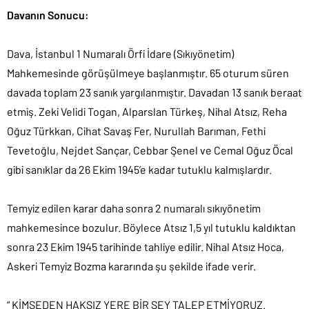
Davanın Sonucu:
Dava, İstanbul 1 Numaralı Örfi İdare (Sıkıyönetim)
Mahkemesinde görüşülmeye başlanmıştır. 65 oturum süren
davada toplam 23 sanık yargılanmıştır. Davadan 13 sanık beraat
etmiş. Zeki Velidi Togan, Alparslan Türkeş, Nihal Atsız, Reha
Oğuz Türkkan, Cihat Savaş Fer, Nurullah Barıman, Fethi
Tevetoğlu, Nejdet Sançar, Cebbar Şenel ve Cemal Oğuz Öcal
gibi sanıklar da 26 Ekim 1945’e kadar tutuklu kalmışlardır.
Temyiz edilen karar daha sonra 2 numaralı sıkıyönetim
mahkemesince bozulur. Böylece Atsız 1,5 yıl tutuklu kaldıktan
sonra 23 Ekim 1945 tarihinde tahliye edilir. Nihal Atsız Hoca,
Askeri Temyiz Bozma kararında şu şekilde ifade verir.
“ KİMSEDEN HAKSIZ YERE BİR ŞEY TALEP ETMİYORUZ.