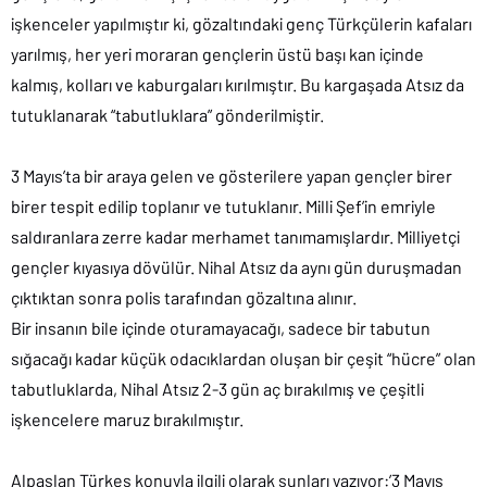
işkenceler yapılmıştır ki, gözaltındaki genç Türkçülerin kafaları
yarılmış, her yeri moraran gençlerin üstü başı kan içinde
kalmış, kolları ve kaburgaları kırılmıştır. Bu kargaşada Atsız da
tutuklanarak “tabutluklara” gönderilmiştir.
3 Mayıs’ta bir araya gelen ve gösterilere yapan gençler birer
birer tespit edilip toplanır ve tutuklanır. Milli Şef’in emriyle
saldıranlara zerre kadar merhamet tanımamışlardır. Milliyetçi
gençler kıyasıya dövülür. Nihal Atsız da aynı gün duruşmadan
çıktıktan sonra polis tarafından gözaltına alınır.
Bir insanın bile içinde oturamayacağı, sadece bir tabutun
sığacağı kadar küçük odacıklardan oluşan bir çeşit “hücre” olan
tabutluklarda, Nihal Atsız 2-3 gün aç bırakılmış ve çeşitli
işkencelere maruz bırakılmıştır.
Alpaslan Türkeş konuyla ilgili olarak şunları yazıyor:’3 Mayıs