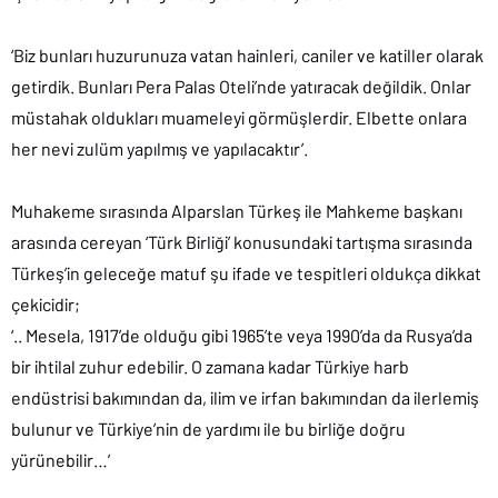
‘Biz bunları huzurunuza vatan hainleri, caniler ve katiller olarak
getirdik. Bunları Pera Palas Oteli’nde yatıracak değildik. Onlar
müstahak oldukları muameleyi görmüşlerdir. Elbette onlara
her nevi zulüm yapılmış ve yapılacaktır’.
Muhakeme sırasında Alparslan Türkeş ile Mahkeme başkanı
arasında cereyan ‘Türk Birliği’ konusundaki tartışma sırasında
Türkeş’in geleceğe matuf şu ifade ve tespitleri oldukça dikkat
çekicidir;
‘.. Mesela, 1917’de olduğu gibi 1965’te veya 1990’da da Rusya’da
bir ihtilal zuhur edebilir. O zamana kadar Türkiye harb
endüstrisi bakımından da, ilim ve irfan bakımından da ilerlemiş
bulunur ve Türkiye’nin de yardımı ile bu birliğe doğru
yürünebilir…’