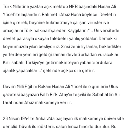
Türk Milletine yazılan açık mektup MEB başındaki Hasan Ali
Yücel’i telaşlandırır. Rahmetli Atsız Hoca böylece, Devletin
içine girerek, beynine hükmetmeye çalışan virüsleri ve
amaçlarını Türk halkına ifşa eder. Kaygılarını ”… Üniversitede
devlet parasıyla okuyan talebeler yanlış yoldalar. Demek ki
koynumuzda yılan besliyoruz. Sinsi zehirli yılanlar, bekledikleri
yerlerden yemleri geldiği zaman devleti arkadan vuracaklar.
Kızıl sabahı Türkiye’ye getirmek isteyen yabancı ordulara
ajanlık yapacaklar…” şeklinde açıkça dile getirir.
Devrin Milli Eğitim Bakanı Hasan Ali Yücel ile o günlerin Ulus
gazetesi başyazarı Falih Rıfkı Atay’ın teşviki ile Sabahattin Ali
tarafından Atsız mahkemeye verilir.
26 Nisan 1944’te Ankara’da başlayan ilk mahkemeye üniversite
gençliği büyük ilgi gösterir, salon hınca hınç doldurulur. Bu