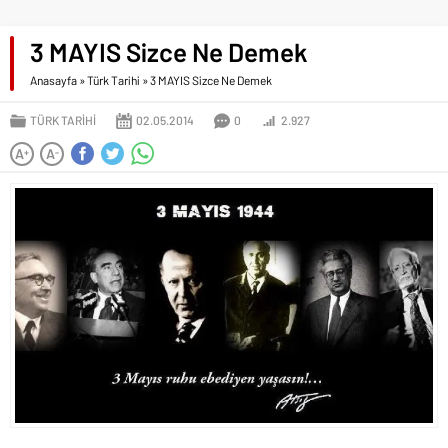
3 MAYIS Sizce Ne Demek
Anasayfa
»
Türk Tarihi
»
3 MAYIS Sizce Ne Demek
TÜRK TARIHI
02.05.2014
0
2.927
A
A
+
-