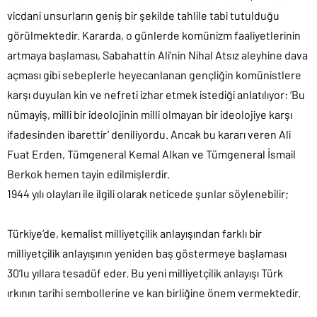
vicdani unsurların geniş bir şekilde tahlile tabi tutulduğu
görülmektedir. Kararda, o günlerde komünizm faaliyetlerinin
artmaya başlaması, Sabahattin Ali’nin Nihal Atsız aleyhine dava
açması gibi sebeplerle heyecanlanan gençliğin komünistlere
karşı duyulan kin ve nefreti izhar etmek istediği anlatılıyor: ‘Bu
nümayiş, milli bir ideolojinin milli olmayan bir ideolojiye karşı
ifadesinden ibarettir’ deniliyordu. Ancak bu kararı veren Ali
Fuat Erden, Tümgeneral Kemal Alkan ve Tümgeneral İsmail
Berkok hemen tayin edilmişlerdir.
1944 yılı olayları ile ilgili olarak neticede şunlar söylenebilir;
Türkiye’de, kemalist milliyetçilik anlayışından farklı bir
milliyetçilik anlayışının yeniden baş göstermeye başlaması
30’lu yıllara tesadüf eder. Bu yeni milliyetçilik anlayışı Türk
ırkının tarihi sembollerine ve kan birliğine önem vermektedir.