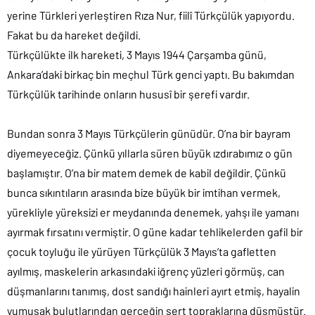
yerine Türkleri yerleştiren Rıza Nur, fiilî Türkçülük yapıyordu.
Fakat bu da hareket değildi.
Türkçülükte ilk hareketi, 3 Mayıs 1944 Çarşamba günü,
Ankara’daki birkaç bin meçhul Türk genci yaptı. Bu bakımdan
Türkçülük tarihinde onların hususî bir şerefi vardır.
Bundan sonra 3 Mayıs Türkçülerin günüdür. O’na bir bayram
diyemeyeceğiz. Çünkü yıllarla süren büyük ızdırabımız o gün
başlamıştır. O’na bir matem demek de kabil değildir. Çünkü
bunca sıkıntıların arasında bize büyük bir imtihan vermek,
yürekliyle yüreksizi er meydanında denemek, yahşı ile yamanı
ayırmak fırsatını vermiştir. O güne kadar tehlikelerden gafil bir
çocuk toyluğu ile yürüyen Türkçülük 3 Mayıs’ta gafletten
ayılmış, maskelerin arkasındaki iğrenç yüzleri görmüş, can
düşmanlarını tanımış, dost sandığı hainleri ayırt etmiş, hayalin
yumuşak bulutlarından gerçeğin sert topraklarına düşmüştür.