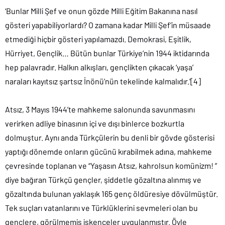
‘Bunlar Milli Şef ve onun gözde Milli Eğitim Bakanına nasıl
gösteri yapabiliyorlardı? O zamana kadar Milli Şef’in müsaade
etmediği hiçbir gösteri yapılamazdı. Demokrasi, Eşitlik,
Hürriyet, Gençlik… Bütün bunlar Türkiye’nin 1944 iktidarında
hep palavradır. Halkın alkışları, gençlikten çıkacak ‘yaşa’
naraları kayıtsız şartsız İnönü’nün tekelinde kalmalıdır.'[4]
Atsız, 3 Mayıs 1944’te mahkeme salonunda savunmasını
verirken adliye binasının içi ve dışı binlerce bozkurtla
dolmuştur. Aynı anda Türkçülerin bu denli bir gövde gösterisi
yaptığı dönemde onların gücünü kırabilmek adına, mahkeme
çevresinde toplanan ve “Yaşasın Atsız, kahrolsun komünizm! ”
diye bağıran Türkçü gençler, şiddetle gözaltına alınmış ve
gözaltında bulunan yaklaşık 165 genç öldüresiye dövülmüştür.
Tek suçları vatanlarını ve Türklüklerini sevmeleri olan bu
gençlere, görülmemiş işkenceler uygulanmıştır. Öyle