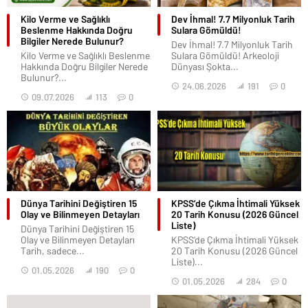
Kilo Verme ve Sağlıklı
Dev İhmal! 7.7 Milyonluk Tarih
Beslenme Hakkında Doğru
Sulara Gömüldü!
Bilgiler Nerede Bulunur?
Dev İhmal! 7.7 Milyonluk Tarih
Kilo Verme ve Sağlıklı Beslenme
Sulara Gömüldü! Arkeoloji
Hakkında Doğru Bilgiler Nerede
Dünyası Şokta...
Bulunur?...
24.06.2026
191
0
09.07.2026
113
0
Dünya Tarihini Değiştiren 15
KPSS’de Çıkma İhtimali Yüksek
Olay ve Bilinmeyen Detayları
20 Tarih Konusu (2026 Güncel
Liste)
Dünya Tarihini Değiştiren 15
Olay ve Bilinmeyen Detayları
KPSS’de Çıkma İhtimali Yüksek
Tarih, sadece...
20 Tarih Konusu (2026 Güncel
Liste)...
01.05.2026
190
0
01.05.2026
284
0