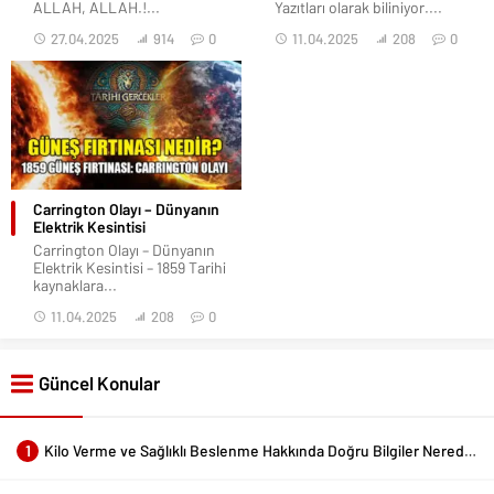
ALLAH, ALLAH.!...
Yazıtları olarak biliniyor....
27.04.2025
914
0
11.04.2025
208
0
Carrington Olayı – Dünyanın
Elektrik Kesintisi
Carrington Olayı – Dünyanın
Elektrik Kesintisi – 1859 Tarihi
kaynaklara...
11.04.2025
208
0
Güncel Konular
1
Kilo Verme ve Sağlıklı Beslenme Hakkında Doğru Bilgiler Nerede Bulunur?