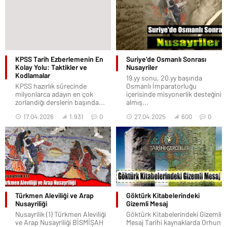
KPSS Tarih Ezberlemenin En
Suriye’de Osmanlı Sonrası
Kolay Yolu: Taktikler ve
Nusayriler
Kodlamalar
19.yy sonu, 20.yy başında
KPSS hazırlık sürecinde
Osmanlı İmparatorluğu
milyonlarca adayın en çok
içerisinde misyonerlik desteğini
zorlandığı derslerin başında...
almış...
17.04.2026
1.931
0
27.04.2025
600
0
Türkmen Aleviliği ve Arap
Göktürk Kitabelerindeki
Nusayriliği
Gizemli Mesaj
Nusayrilik (1) Türkmen Aleviliği
Göktürk Kitabelerindeki Gizemli
ve Arap Nusayriliği BİSMİŞAH
Mesaj Tarihi kaynaklarda Orhun