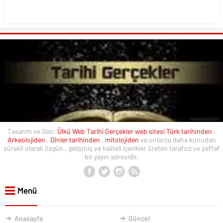
Tasarım ve Seo:
Ülkü Web
Tarihi Gerçekler web sitesi
Türk tarihinden
,
Arkeolojiden
,
Dinler tarihinden
,
mitolojiden
ve onlarca daha konudan
sürekli olarak özgün , gelişmiş ve kaliteli içerikler üreten tarafsız ve şeffaf
bir yayın adresidir.
Menü
Anasayfa
Güncel