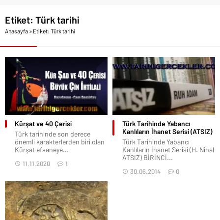
Etiket:
Türk tarihi
Anasayfa
»
Etiket: Türk tarihi
Kürşat ve 40 Çerisi
Türk Tarihinde Yabancı
Kanlıların İhanet Serisi (ATSIZ)
Türk tarihinde son derece
önemli karakterlerden biri olan
Türk Tarihinde Yabancı
Kürşat efsaneye...
Kanlıların İhanet Serisi (H. Nihal
ATSIZ) BİRİNCİ...
11.11.2020
1
30.06.2014
0