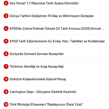
2
Dev İhmal! 7.7 Milyonluk Tarih Sulara Gömüldü!
3
Dünya Tarihini Değiştiren 15 Olay ve Bilinmeyen Detayları
4
KPSS’de Çıkma İhtimali Yüksek 20 Tarih Konusu (2026 Güncel Liste)
5
KPSS Tarih Ezberlemenin En Kolay Yolu: Taktikler ve Kodlamalar
6
Suriye’de Osmanlı Sonrası Nusayriler
7
Türkmen Aleviliği ve Arap Nusayriliği
8
Göktürk Kitabelerindeki Gizemli Mesaj
9
Carrington Olayı – Dünyanın Elektrik Kesintisi
10
Türk Mitolojisi Efsaneleri “Madalyonun Öteki Yüzü”