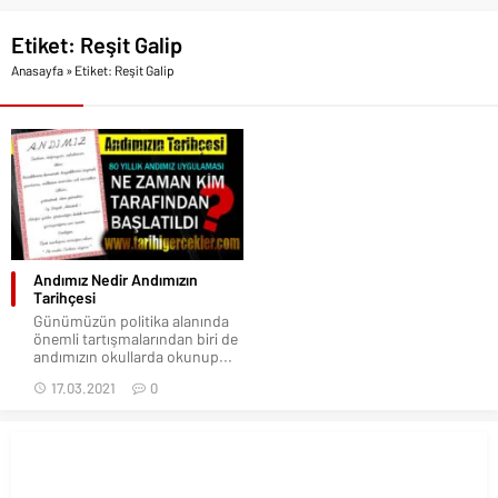
Etiket:
Reşit Galip
Anasayfa
»
Etiket: Reşit Galip
Andımız Nedir Andımızın
Tarihçesi
Günümüzün politika alanında
önemli tartışmalarından biri de
andımızın okullarda okunup...
17.03.2021
0