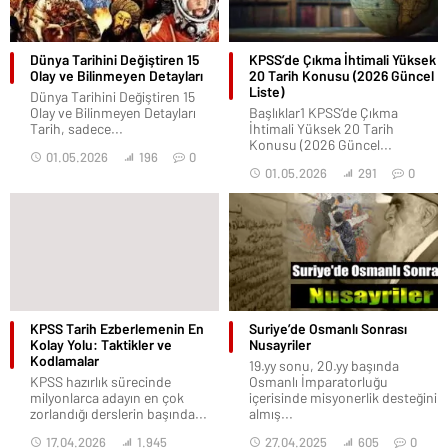
Dünya Tarihini Değiştiren 15
KPSS’de Çıkma İhtimali Yüksek
Olay ve Bilinmeyen Detayları
20 Tarih Konusu (2026 Güncel
Liste)
Dünya Tarihini Değiştiren 15
Olay ve Bilinmeyen Detayları
Başlıklar1 KPSS’de Çıkma
Tarih, sadece...
İhtimali Yüksek 20 Tarih
Konusu (2026 Güncel...
01.05.2026
196
0
01.05.2026
291
0
KPSS Tarih Ezberlemenin En
Suriye’de Osmanlı Sonrası
Kolay Yolu: Taktikler ve
Nusayriler
Kodlamalar
19.yy sonu, 20.yy başında
KPSS hazırlık sürecinde
Osmanlı İmparatorluğu
milyonlarca adayın en çok
içerisinde misyonerlik desteğini
zorlandığı derslerin başında...
almış...
17.04.2026
1.945
27.04.2025
605
0