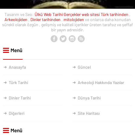
Tasarım ve Seo:
Ülkü Web
Tarihi Gerçekler web sitesi
Türk tarihinden
,
Arkeolojiden
,
Dinler tarihinden
,
mitolojiden
ve onlarca daha konudan
sürekli olarak özgün , gelişmiş ve kaliteli içerikler üreten tarafsız ve şeffaf
bir yayın adresidir.
Menü
Anasayfa
Güncel
Türk Tarihi
Arkeoloji Hakkında Yazılar
Dinler Tarihi
Dünya Tarihi
Diğerleri
Site Haritası
Menü