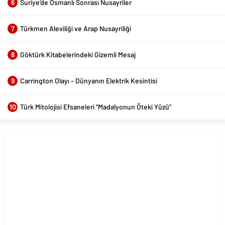
6
Suriye’de Osmanlı Sonrası Nusayriler
7
Türkmen Aleviliği ve Arap Nusayriliği
8
Göktürk Kitabelerindeki Gizemli Mesaj
9
Carrington Olayı – Dünyanın Elektrik Kesintisi
10
Türk Mitolojisi Efsaneleri “Madalyonun Öteki Yüzü”