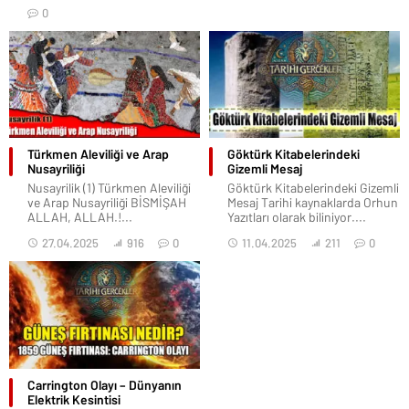
0
Türkmen Aleviliği ve Arap
Göktürk Kitabelerindeki
Nusayriliği
Gizemli Mesaj
Nusayrilik (1) Türkmen Aleviliği
Göktürk Kitabelerindeki Gizemli
ve Arap Nusayriliği BİSMİŞAH
Mesaj Tarihi kaynaklarda Orhun
ALLAH, ALLAH.!...
Yazıtları olarak biliniyor....
27.04.2025
916
0
11.04.2025
211
0
Carrington Olayı – Dünyanın
Elektrik Kesintisi