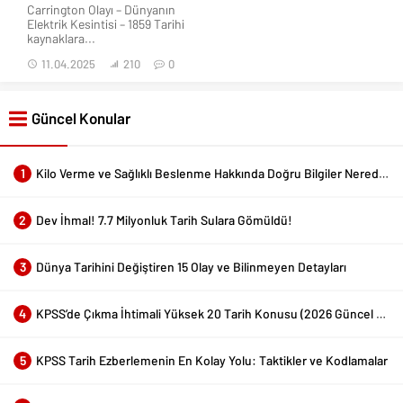
Carrington Olayı – Dünyanın
Elektrik Kesintisi – 1859 Tarihi
kaynaklara...
11.04.2025
210
0
Güncel Konular
1
Kilo Verme ve Sağlıklı Beslenme Hakkında Doğru Bilgiler Nerede Bulunur?
2
Dev İhmal! 7.7 Milyonluk Tarih Sulara Gömüldü!
3
Dünya Tarihini Değiştiren 15 Olay ve Bilinmeyen Detayları
4
KPSS’de Çıkma İhtimali Yüksek 20 Tarih Konusu (2026 Güncel Liste)
5
KPSS Tarih Ezberlemenin En Kolay Yolu: Taktikler ve Kodlamalar