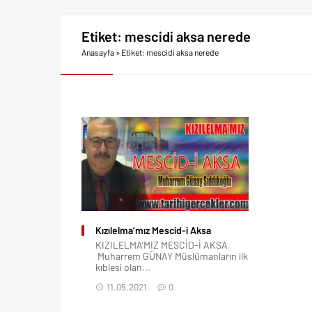
Etiket:
mescidi aksa nerede
Anasayfa
»
Etiket: mescidi aksa nerede
Kızılelma’mız Mescid-i Aksa
KIZILELMA’MIZ MESCİD-İ AKSA
Muharrem GÜNAY Müslümanların ilk
kıblesi olan...
11.05.2021
0