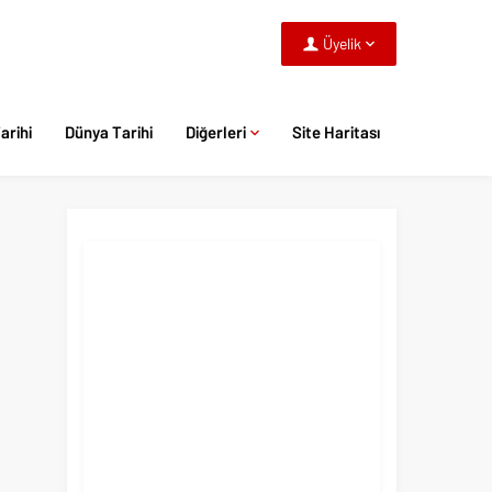
Üyelik
arihi
Dünya Tarihi
Diğerleri
Site Haritası