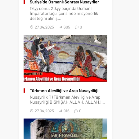
Suriye’de Osmanlı Sonrası Nusayriler
19.yy sonu, 20.yy başında Osmanlı
İmparatorluğu içerisinde misyonerlik
desteğini almış...
27.04.2025
605
0
Türkmen Aleviliği ve Arap Nusayriliği
Nusayrilik (1) Türkmen Aleviliği ve Arap
Nusayriliği BİSMİŞAH ALLAH, ALLAH.!...
27.04.2025
916
0