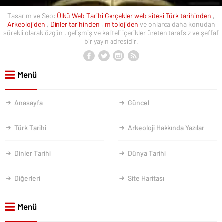
Tasarım ve Seo:
Ülkü Web
Tarihi Gerçekler web sitesi
Türk tarihinden
,
Arkeolojiden
,
Dinler tarihinden
,
mitolojiden
ve onlarca daha konudan
sürekli olarak özgün , gelişmiş ve kaliteli içerikler üreten tarafsız ve şeffaf
bir yayın adresidir.
Menü
Anasayfa
Güncel
Türk Tarihi
Arkeoloji Hakkında Yazılar
Dinler Tarihi
Dünya Tarihi
Diğerleri
Site Haritası
Menü