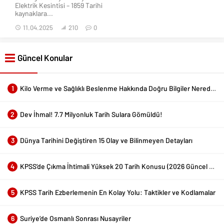
Elektrik Kesintisi – 1859 Tarihi
kaynaklara...
11.04.2025
210
0
Güncel Konular
1
Kilo Verme ve Sağlıklı Beslenme Hakkında Doğru Bilgiler Nerede Bulunur?
2
Dev İhmal! 7.7 Milyonluk Tarih Sulara Gömüldü!
3
Dünya Tarihini Değiştiren 15 Olay ve Bilinmeyen Detayları
4
KPSS’de Çıkma İhtimali Yüksek 20 Tarih Konusu (2026 Güncel Liste)
5
KPSS Tarih Ezberlemenin En Kolay Yolu: Taktikler ve Kodlamalar
6
Suriye’de Osmanlı Sonrası Nusayriler