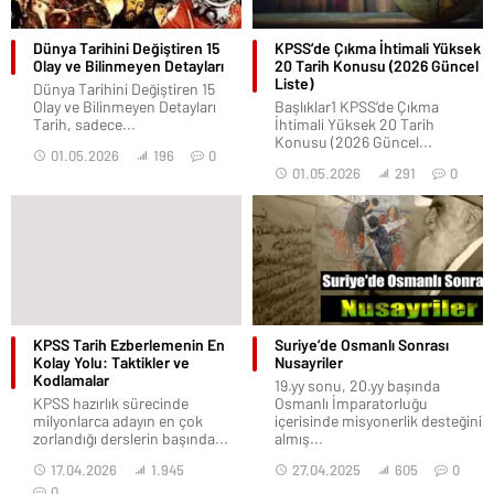
Dünya Tarihini Değiştiren 15
KPSS’de Çıkma İhtimali Yüksek
Olay ve Bilinmeyen Detayları
20 Tarih Konusu (2026 Güncel
Liste)
Dünya Tarihini Değiştiren 15
Olay ve Bilinmeyen Detayları
Başlıklar1 KPSS’de Çıkma
Tarih, sadece...
İhtimali Yüksek 20 Tarih
Konusu (2026 Güncel...
01.05.2026
196
0
01.05.2026
291
0
KPSS Tarih Ezberlemenin En
Suriye’de Osmanlı Sonrası
Kolay Yolu: Taktikler ve
Nusayriler
Kodlamalar
19.yy sonu, 20.yy başında
KPSS hazırlık sürecinde
Osmanlı İmparatorluğu
milyonlarca adayın en çok
içerisinde misyonerlik desteğini
zorlandığı derslerin başında...
almış...
17.04.2026
1.945
27.04.2025
605
0
0