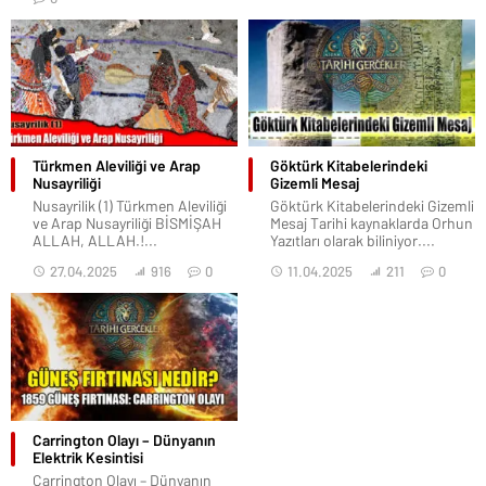
Türkmen Aleviliği ve Arap
Göktürk Kitabelerindeki
Nusayriliği
Gizemli Mesaj
Nusayrilik (1) Türkmen Aleviliği
Göktürk Kitabelerindeki Gizemli
ve Arap Nusayriliği BİSMİŞAH
Mesaj Tarihi kaynaklarda Orhun
ALLAH, ALLAH.!...
Yazıtları olarak biliniyor....
27.04.2025
916
0
11.04.2025
211
0
Carrington Olayı – Dünyanın
Elektrik Kesintisi
Carrington Olayı – Dünyanın