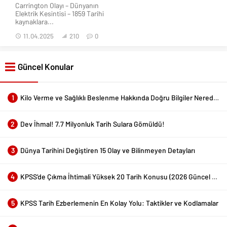
Carrington Olayı – Dünyanın
Elektrik Kesintisi – 1859 Tarihi
kaynaklara...
11.04.2025
210
0
Güncel Konular
1
Kilo Verme ve Sağlıklı Beslenme Hakkında Doğru Bilgiler Nerede Bulunur?
2
Dev İhmal! 7.7 Milyonluk Tarih Sulara Gömüldü!
3
Dünya Tarihini Değiştiren 15 Olay ve Bilinmeyen Detayları
4
KPSS’de Çıkma İhtimali Yüksek 20 Tarih Konusu (2026 Güncel Liste)
5
KPSS Tarih Ezberlemenin En Kolay Yolu: Taktikler ve Kodlamalar