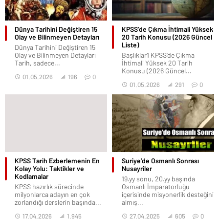
Dünya Tarihini Değiştiren 15
KPSS’de Çıkma İhtimali Yüksek
Olay ve Bilinmeyen Detayları
20 Tarih Konusu (2026 Güncel
Liste)
Dünya Tarihini Değiştiren 15
Olay ve Bilinmeyen Detayları
Başlıklar1 KPSS’de Çıkma
Tarih, sadece...
İhtimali Yüksek 20 Tarih
Konusu (2026 Güncel...
01.05.2026
196
0
01.05.2026
291
0
KPSS Tarih Ezberlemenin En
Suriye’de Osmanlı Sonrası
Kolay Yolu: Taktikler ve
Nusayriler
Kodlamalar
19.yy sonu, 20.yy başında
KPSS hazırlık sürecinde
Osmanlı İmparatorluğu
milyonlarca adayın en çok
içerisinde misyonerlik desteğini
zorlandığı derslerin başında...
almış...
17.04.2026
1.945
27.04.2025
605
0