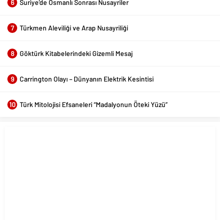
6
Suriye’de Osmanlı Sonrası Nusayriler
7
Türkmen Aleviliği ve Arap Nusayriliği
8
Göktürk Kitabelerindeki Gizemli Mesaj
9
Carrington Olayı – Dünyanın Elektrik Kesintisi
10
Türk Mitolojisi Efsaneleri “Madalyonun Öteki Yüzü”