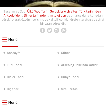
Tasarım ve Seo:
Ülkü Web
Tarihi Gerçekler web sitesi
Türk tarihinden
,
Arkeolojiden
,
Dinler tarihinden
,
mitolojiden
ve onlarca daha konudan
sürekli olarak özgün , gelişmiş ve kaliteli içerikler üreten tarafsız ve şeffaf
bir yayın adresidir.
Menü
Anasayfa
Güncel
Türk Tarihi
Arkeoloji Hakkında Yazılar
Dinler Tarihi
Dünya Tarihi
Diğerleri
Site Haritası
Menü