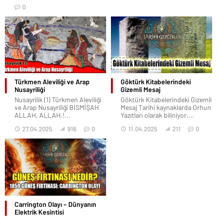
0
Türkmen Aleviliği ve Arap
Göktürk Kitabelerindeki
Nusayriliği
Gizemli Mesaj
Nusayrilik (1) Türkmen Aleviliği
Göktürk Kitabelerindeki Gizemli
ve Arap Nusayriliği BİSMİŞAH
Mesaj Tarihi kaynaklarda Orhun
ALLAH, ALLAH.!...
Yazıtları olarak biliniyor....
27.04.2025
916
0
11.04.2025
211
0
Carrington Olayı – Dünyanın
Elektrik Kesintisi