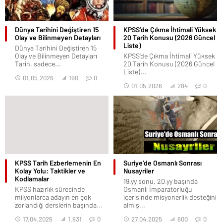
Dünya Tarihini Değiştiren 15
KPSS’de Çıkma İhtimali Yüksek
Olay ve Bilinmeyen Detayları
20 Tarih Konusu (2026 Güncel
Liste)
Dünya Tarihini Değiştiren 15
Olay ve Bilinmeyen Detayları
KPSS’de Çıkma İhtimali Yüksek
Tarih, sadece...
20 Tarih Konusu (2026 Güncel
Liste)...
01.05.2026
190
0
01.05.2026
284
0
KPSS Tarih Ezberlemenin En
Suriye’de Osmanlı Sonrası
Kolay Yolu: Taktikler ve
Nusayriler
Kodlamalar
19.yy sonu, 20.yy başında
KPSS hazırlık sürecinde
Osmanlı İmparatorluğu
milyonlarca adayın en çok
içerisinde misyonerlik desteğini
zorlandığı derslerin başında...
almış...
17.04.2026
1.931
0
27.04.2025
600
0