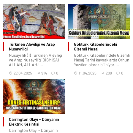
Türkmen Aleviliği ve Arap
Göktürk Kitabelerindeki
Nusayriliği
Gizemli Mesaj
Nusayrilik (1) Türkmen Aleviliği
Göktürk Kitabelerindeki Gizemli
ve Arap Nusayriliği BİSMİŞAH
Mesaj Tarihi kaynaklarda Orhun
ALLAH, ALLAH.!...
Yazıtları olarak biliniyor....
27.04.2025
914
0
11.04.2025
208
0
Carrington Olayı – Dünyanın
Elektrik Kesintisi
Carrington Olayı – Dünyanın