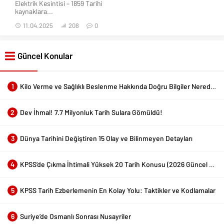
Elektrik Kesintisi – 1859 Tarihi
kaynaklara...
11.04.2025
208
0
Güncel Konular
1
Kilo Verme ve Sağlıklı Beslenme Hakkında Doğru Bilgiler Nerede Bulunur?
2
Dev İhmal! 7.7 Milyonluk Tarih Sulara Gömüldü!
3
Dünya Tarihini Değiştiren 15 Olay ve Bilinmeyen Detayları
4
KPSS’de Çıkma İhtimali Yüksek 20 Tarih Konusu (2026 Güncel Liste)
5
KPSS Tarih Ezberlemenin En Kolay Yolu: Taktikler ve Kodlamalar
6
Suriye’de Osmanlı Sonrası Nusayriler