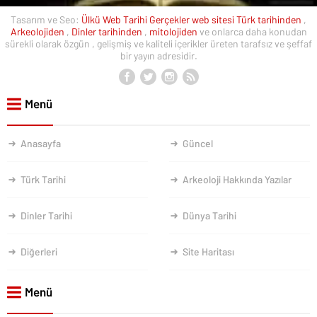
Tasarım ve Seo:
Ülkü Web
Tarihi Gerçekler web sitesi
Türk tarihinden
,
Arkeolojiden
,
Dinler tarihinden
,
mitolojiden
ve onlarca daha konudan
sürekli olarak özgün , gelişmiş ve kaliteli içerikler üreten tarafsız ve şeffaf
bir yayın adresidir.
Menü
Anasayfa
Güncel
Türk Tarihi
Arkeoloji Hakkında Yazılar
Dinler Tarihi
Dünya Tarihi
Diğerleri
Site Haritası
Menü