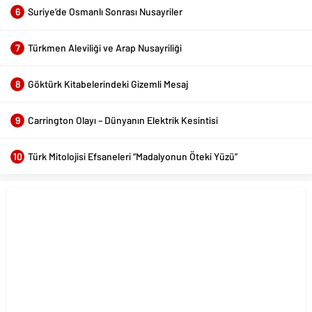
6
Suriye’de Osmanlı Sonrası Nusayriler
7
Türkmen Aleviliği ve Arap Nusayriliği
8
Göktürk Kitabelerindeki Gizemli Mesaj
9
Carrington Olayı – Dünyanın Elektrik Kesintisi
10
Türk Mitolojisi Efsaneleri “Madalyonun Öteki Yüzü”