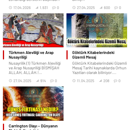
17.04.2026
1.931
0
27.04.2025
600
0
Türkmen Aleviliği ve Arap
Göktürk Kitabelerindeki
Nusayriliği
Gizemli Mesaj
Nusayrilik (1) Türkmen Aleviliği
Göktürk Kitabelerindeki Gizemli
ve Arap Nusayriliği BİSMİŞAH
Mesaj Tarihi kaynaklarda Orhun
ALLAH, ALLAH.!...
Yazıtları olarak biliniyor....
27.04.2025
914
0
11.04.2025
208
0
Carrington Olayı – Dünyanın