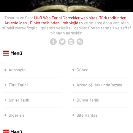
Tasarım ve Seo:
Ülkü Web
Tarihi Gerçekler web sitesi
Türk tarihinden
,
Arkeolojiden
,
Dinler tarihinden
,
mitolojiden
ve onlarca daha konudan
sürekli olarak özgün , gelişmiş ve kaliteli içerikler üreten tarafsız ve şeffaf
bir yayın adresidir.
Menü
Anasayfa
Güncel
Türk Tarihi
Arkeoloji Hakkında Yazılar
Dinler Tarihi
Dünya Tarihi
Diğerleri
Site Haritası
Menü