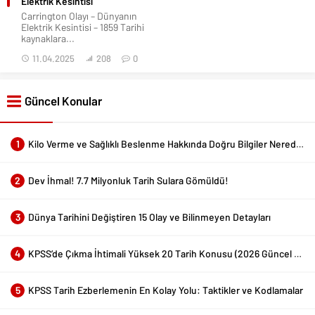
Elektrik Kesintisi
Carrington Olayı – Dünyanın
Elektrik Kesintisi – 1859 Tarihi
kaynaklara...
11.04.2025
208
0
Güncel Konular
1
Kilo Verme ve Sağlıklı Beslenme Hakkında Doğru Bilgiler Nerede Bulunur?
2
Dev İhmal! 7.7 Milyonluk Tarih Sulara Gömüldü!
3
Dünya Tarihini Değiştiren 15 Olay ve Bilinmeyen Detayları
4
KPSS’de Çıkma İhtimali Yüksek 20 Tarih Konusu (2026 Güncel Liste)
5
KPSS Tarih Ezberlemenin En Kolay Yolu: Taktikler ve Kodlamalar