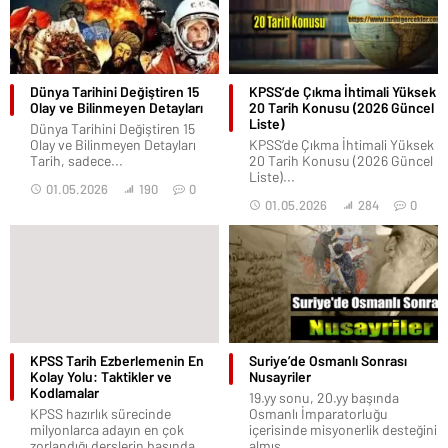
Dünya Tarihini Değiştiren 15
KPSS’de Çıkma İhtimali Yüksek
Olay ve Bilinmeyen Detayları
20 Tarih Konusu (2026 Güncel
Liste)
Dünya Tarihini Değiştiren 15
Olay ve Bilinmeyen Detayları
KPSS’de Çıkma İhtimali Yüksek
Tarih, sadece...
20 Tarih Konusu (2026 Güncel
Liste)...
01.05.2026
190
0
01.05.2026
284
0
KPSS Tarih Ezberlemenin En
Suriye’de Osmanlı Sonrası
Kolay Yolu: Taktikler ve
Nusayriler
Kodlamalar
19.yy sonu, 20.yy başında
KPSS hazırlık sürecinde
Osmanlı İmparatorluğu
milyonlarca adayın en çok
içerisinde misyonerlik desteğini
zorlandığı derslerin başında...
almış...