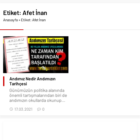
Etiket:
Afet İnan
Anasayfa
»
Etiket: Afet İnan
Andımız Nedir Andımızın
Tarihçesi
Günümüzün politika alanında
önemli tartışmalarından biri de
andımızın okullarda okunup...
17.03.2021
0