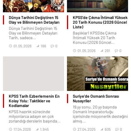
Dünya Tarihini Değiştiren 15
KPSS’de Çıkma İhtimali Yüksek
Olay ve Bilinmeyen Detayları
20 Tarih Konusu (2026 Güncel
Liste)
Dünya Tarihini Değiştiren 15
Olay ve Bilinmeyen Detayları
Başlıklar1 KPSS’de Çıkma
Tarih, sadece...
İhtimali Yüksek 20 Tarih
Konusu (2026 Güncel...
01.05.2026
196
0
01.05.2026
291
0
KPSS Tarih Ezberlemenin En
Suriye’de Osmanlı Sonrası
Kolay Yolu: Taktikler ve
Nusayriler
Kodlamalar
19.yy sonu, 20.yy başında
KPSS hazırlık sürecinde
Osmanlı İmparatorluğu
milyonlarca adayın en çok
içerisinde misyonerlik desteğini
zorlandığı derslerin başında...
almış...
17.04.2026
1.945
27.04.2025
605
0