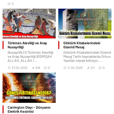
0
Türkmen Aleviliği ve Arap
Göktürk Kitabelerindeki
Nusayriliği
Gizemli Mesaj
Nusayrilik (1) Türkmen Aleviliği
Göktürk Kitabelerindeki Gizemli
ve Arap Nusayriliği BİSMİŞAH
Mesaj Tarihi kaynaklarda Orhun
ALLAH, ALLAH.!...
Yazıtları olarak biliniyor....
27.04.2025
916
0
11.04.2025
211
0
Carrington Olayı – Dünyanın
Elektrik Kesintisi