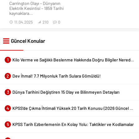
Carrington Olayı – Dünyanın
Elektrik Kesintisi – 1859 Tarihi
kaynaklara...
11.04.2025
210
0
Güncel Konular
1
Kilo Verme ve Sağlıklı Beslenme Hakkında Doğru Bilgiler Nerede Bulunur?
2
Dev İhmal! 7.7 Milyonluk Tarih Sulara Gömüldü!
3
Dünya Tarihini Değiştiren 15 Olay ve Bilinmeyen Detayları
4
KPSS’de Çıkma İhtimali Yüksek 20 Tarih Konusu (2026 Güncel Liste)
5
KPSS Tarih Ezberlemenin En Kolay Yolu: Taktikler ve Kodlamalar