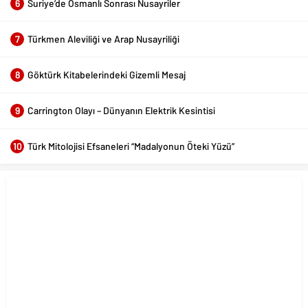
6
Suriye’de Osmanlı Sonrası Nusayriler
7
Türkmen Aleviliği ve Arap Nusayriliği
8
Göktürk Kitabelerindeki Gizemli Mesaj
9
Carrington Olayı – Dünyanın Elektrik Kesintisi
10
Türk Mitolojisi Efsaneleri “Madalyonun Öteki Yüzü”