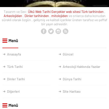
Tasarım ve Seo:
Ülkü Web
Tarihi Gerçekler web sitesi
Türk tarihinden
,
Arkeolojiden
,
Dinler tarihinden
,
mitolojiden
ve onlarca daha konudan
sürekli olarak özgün , gelişmiş ve kaliteli içerikler üreten tarafsız ve şeffaf
bir yayın adresidir.
Menü
Anasayfa
Güncel
Türk Tarihi
Arkeoloji Hakkında Yazılar
Dinler Tarihi
Dünya Tarihi
Diğerleri
Site Haritası
Menü